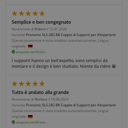
Semplice e ben congegnato
Strettamente necessario
Prestazione
Recensione di
Robert
il 15.01.2026
Variante
Pronomic SLS-282 BK Coppia di Supporti per Altoparlanti
Targeting
Funzionalità
Non classificati
Questa recensione è stata tradotta automaticamente. Lingua
originale
I cookie strettamente necessari consentono
funzionalità del sito Web principale come l'accesso
acquisto verificato
degli utenti e la gestione dell'account. Il sito Web
I supporti hanno un bell'aspetto, sono semplici da
non può essere utilizzato correttamente senza i
cookie strettamente necessari.
montare e il design è ben studiato. Niente da ridire 😁
Nome
Fornitore / Dominio
S
CrossDomainCookieScriptConsent_389
.crossdomain.cookie-
script.com
Tutto è andato alla grande
sid_key
www.kirstein.it
Recensione di
Norbert
il 18.06.2024
CookieScriptConsent
CookieScript
Variante
Pronomic SLS-282 BK Coppia di Supporti per Altoparlanti
.kirstein.it
Questa recensione è stata tradotta automaticamente. Lingua
originale
acquisto verificato