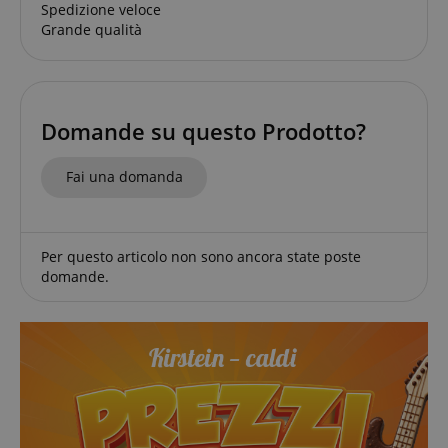
Spedizione veloce
Grande qualità
Domande su questo Prodotto?
Google Privacy Policy
Fai una domanda
sid
www.kirstein.it
Per questo articolo non sono ancora state poste
domande.
FPGSID
.kirstein.it