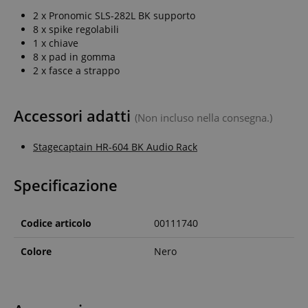
2 x Pronomic SLS-282L BK supporto
8 x spike regolabili
1 x chiave
8 x pad in gomma
2 x fasce a strappo
Accessori adatti
(Non incluso nella consegna.)
Stagecaptain HR-604 BK Audio Rack
Specificazione
Codice articolo
00111740
Colore
Nero