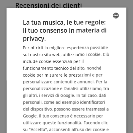
Recensioni dei clienti
La tua musica, le tue regole:
5.0
il tuo consenso in materia di
ENGLISH
5.0
/
privacy.
GERMAN
Basato su 4 Classificazioni
Per offrirti la migliore esperienza possibile
DUTCH
sul nostro sito web, utilizziamo i cookie. Ciò
5 Stelle
4
include cookie essenziali per il
FRENCH
4 Stelle
0
funzionamento tecnico del sito, nonché
3 Stelle
0
ITALIAN
cookie per misurare le prestazioni e per
2 Stelle
0
personalizzare contenuti e annunci. Per la
SPANISH
1 Stella
0
personalizzazione e l’analisi utilizziamo, tra
La revisione delle valutazioni è stata effettuata
gli altri, i servizi di Google. In tal caso, dati
come segue: Solo i clienti registrati nel nostro
personali, come ad esempio identificatori
negozio online e che hanno effettivamente
del dispositivo, possono essere trasmessi a
acquistato il prodotto da noi possono inviare una
Google. Il tuo consenso è necessario per
valutazione per l'articolo nel conto cliente.
utilizzare queste funzionalità. Facendo clic
su "Accetta", acconsenti all’uso dei cookie e