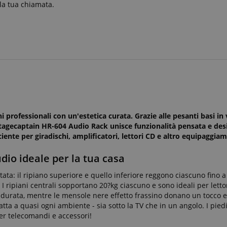
 la tua chiamata.
professionali con un'estetica curata. Grazie alle pesanti basi in 
Lo Stagecaptain HR-604 Audio Rack unisce funzionalità pensata e d
iciente per giradischi, amplificatori, lettori CD e altro equipaggia
udio ideale per la tua casa
ata: il ripiano superiore e quello inferiore reggono ciascuno fino a
I ripiani centrali sopportano 20?kg ciascuno e sono ideali per letto
sce durata, mentre le mensole nere effetto frassino donano un tocco 
ta a quasi ogni ambiente - sia sotto la TV che in un angolo. I piedi
per telecomandi e accessori!