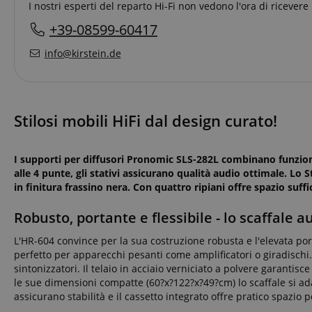
I nostri esperti del reparto Hi-Fi non vedono l'ora di ricevere
+39-08599-60417
info@kirstein.de
Stilosi mobili HiFi dal design curato!
I supporti per diffusori Pronomic SLS-282L combinano funzioni 
alle 4 punte, gli stativi assicurano qualità audio ottimale. 
in finitura frassino nera. Con quattro ripiani offre spazio suff
Robusto, portante e flessibile - lo scaffale a
L'HR-604 convince per la sua costruzione robusta e l'elevata port
perfetto per apparecchi pesanti come amplificatori o giradischi. 
sintonizzatori. Il telaio in acciaio verniciato a polvere garanti
le sue dimensioni compatte (60?x?122?x?49?cm) lo scaffale si adat
assicurano stabilità e il cassetto integrato offre pratico spazio 