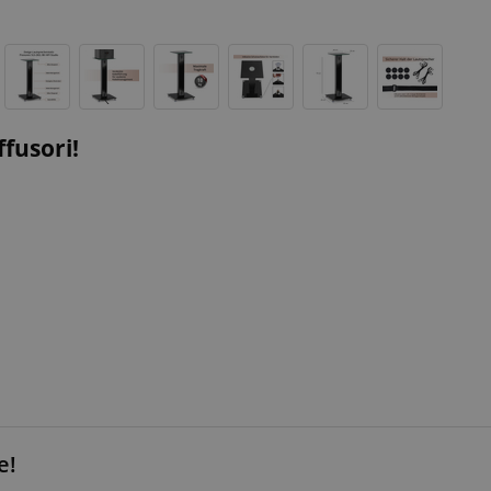
ffusori!
e!