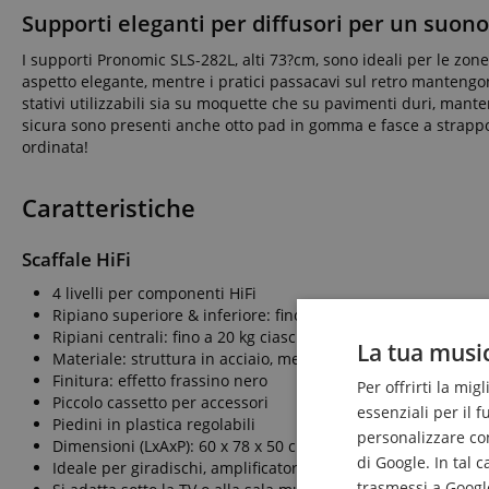
Supporti eleganti per diffusori per un suon
I supporti Pronomic SLS-282L, alti 73?cm, sono ideali per le zon
aspetto elegante, mentre i pratici passacavi sul retro mantengon
stativi utilizzabili sia su moquette che su pavimenti duri, man
sicura sono presenti anche otto pad in gomma e fasce a strappo
ordinata!
Caratteristiche
Scaffale HiFi
4 livelli per componenti HiFi
Ripiano superiore & inferiore: fino a 50 kg ciascuno
Ripiani centrali: fino a 20 kg ciascuno
La tua music
Materiale: struttura in acciaio, mensole in legno
Finitura: effetto frassino nero
Per offrirti la mig
Piccolo cassetto per accessori
essenziali per il 
Piedini in plastica regolabili
personalizzare cont
Dimensioni (LxAxP): 60 x 78 x 50 cm
di Google. In tal 
Ideale per giradischi, amplificatori, lettori CD
trasmessi a Google