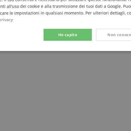
nti all’uso dei cookie e alla trasmissione dei tuoi dati a Google. Puoi
are le impostazioni in qualsiasi momento. Per ulteriori dettagli, c
iFi
privacy
Ho capito
Non consen
o dal pavimento
Prestazione
Targeting
Funzionalità
ettamente necessario
Prestazione
Targeting
Funzionalità
Non classif
 necessari consentono funzionalità del sito Web principale come l'accesso degli utenti e
 Web non può essere utilizzato correttamente senza i cookie strettamente necessari.
Fornitore / Dominio
Scadenza
Descrizione
ScriptConsent_389
.crossdomain.cookie-
1 anno 1