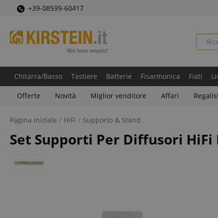
+39-08599-60417
Chitarra/Basso
Tastiere
Batterie
Fisarmonica
Fiati
Li
Offerte
Novità
Miglior venditore
Affari
Regalis
Pagina iniziale
HiFi
Supporto & Stand
Set Supporti Per Diffusori HiFi