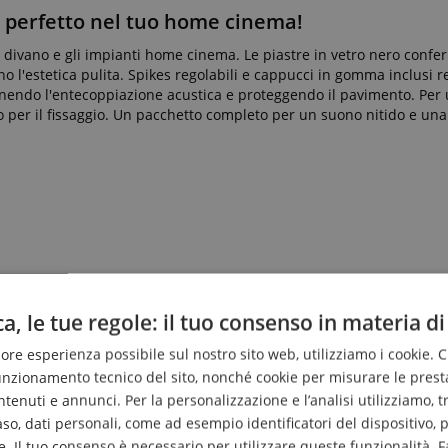
o perfetto nel tuo home cinema!
e divano e gli impianti home cinema. Le piastre in vetro nero confe
o l'estetica pulita. Spikes regolabili e cappucci in gomma inclusi r
tenendo l'entecoppiazione acustica e proteggendo il pavimento. Per
 per il fissaggio. Un pacchetto completo per un suono nitido e una
a, le tue regole: il tuo consenso in materia di
liore esperienza possibile sul nostro sito web, utilizziamo i cookie. 
funzionamento tecnico del sito, nonché cookie per misurare le prest
enuti e annunci. Per la personalizzazione e l’analisi utilizziamo, tra g
caso, dati personali, come ad esempio identificatori del dispositivo,
. Il tuo consenso è necessario per utilizzare queste funzionalità. F