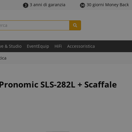
3 anni di garanzia
30 giorni Money Back
ve & Studio
EventEquip
HiFi
Accessoristica
tica
 Pronomic SLS-282L + Scaffale