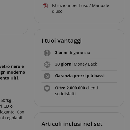
Istruzioni per l'uso / Manuale
d'uso
I tuoi vantaggi
3 anni
di garanzia
30 giorni
Money Back
vetro nero e
esign moderno
Garanzia prezzi più bassi
mento HiFi.
Oltre 2.000.000
clienti
soddisfatti
 50?kg -
ri CD o
elegante. Con
ni regolabili
Articoli inclusi nel set