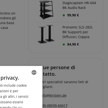
Stagecaptain HR-604
BK Audio Rack
riscono un
99,90 €
endono gli
 una base
Pronomic SLS-282L
 casa
BK Supporti per
Diffusori, Coppia
84,90 €
Le tue persone di
contatto.
 privacy.
I nostri specialisti saranno lieti di
Ciò include cookie
ENGLISH
consigliarti.
azioni e per
GERMAN
info@kirstein.de
li altri, i servizi
DUTCH
 possono essere
+39-08599-60417
acendo clic su