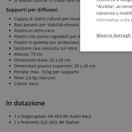
Si adatta sotto la TV o alla sala musica
"Accetta", acconse
Supporti per diffusori
consenso o modific
Coppia di stativi robusti per monitor da studio e diffusori H
informativa sulla 
Basi pesanti per stabilità elevata
Piastra in vetro nero
Mostra dettagli
Piedini con punta regolabili per migliore disaccoppiament
Piedini in gomma per protezione dei pavimenti duri
Gestione cavi nascosta sul retro
Strettamente
Altezza: 73 cm
necessario
Dimensioni base: 25 x 25 cm
Dimensioni piastra superiore: 20 x 20 cm
Portata: max. 10 kg per supporto
Peso: 2,6 kg ciascuno
Colore: nero
Str
In dotazione
I cookie strettamente
dell'account. Il sito
1 x Stagecaptain HR-604 BK Audio Rack
2 x Pronomic SLS-282L BK Stativo
Nome
CrossDomainCookie