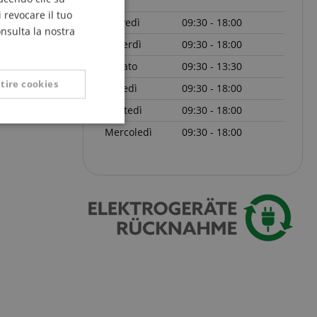
FRENCH
 revocare il tuo
Giovedì
09:30 - 18:00
ITALIAN
onsulta la nostra
Venerdì
09:30 - 18:00
SPANISH
Sabato
09:30 - 13:30
tire cookies
Lunedì
09:30 - 18:00
Martedì
09:30 - 18:00
Non classificati
Mercoledì
09:30 - 18:00
icati
 la gestione