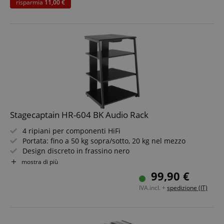
risparmia
11,00 €
Stagecaptain HR-604 BK Audio Rack
4 ripiani per componenti HiFi
Portata: fino a 50 kg sopra/sotto, 20 kg nel mezzo
Design discreto in frassino nero
Telaio in acciaio robusto, piani in legno stabili
mostra di più
Piccolo cassetto per accessori
99,90 €
Piedi regolabili per una stabilità ottimale
IVA.incl. +
spedizione (IT)