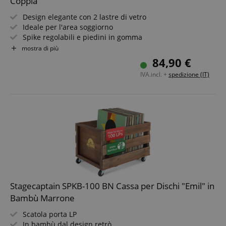
Coppia
Design elegante con 2 lastre di vetro
Ideale per l'area soggiorno
Spike regolabili e piedini in gomma
Gestione cavi nascosta sul retro
mostra di più
Portata: 10 kg
84,90 €
Altezza: 73 cm
IVA.incl. +
spedizione (IT)
Stagecaptain SPKB-100 BN Cassa per Dischi "Emil" in
Bambù Marrone
Scatola porta LP
In bambù dal design retrò