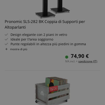
Pronomic SLS-282 BK Coppia di Supporti per
Altoparlanti
Design elegante con 2 piani in vetro
Ideale per l?area soggiorno
Punte regolabili in altezza più piedini in gomma
Passacavi nascosto sul retro
mostra di più
Capacità di carico 10 kg
74,90 €
IVA.incl. +
spedizione (IT)