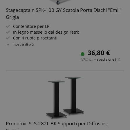
Stagecaptain SPK-100 GY Scatola Porta Dischi "Emil"
Grigia
Contenitore per LP
In legno massello dal design retrò
Con 4 ruote piroettanti
Per fino a 100 dischi
mostra di più
Naturalmente utilizzabile anche per molti altri oggetti
36,80 €
fino a 25 kg
IVA.incl. +
spedizione (IT)
Pronomic SLS-282L BK Supporti per Diffusori,