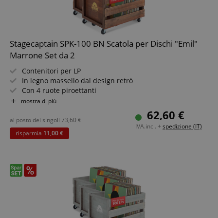
Nome
Fornitore / Dominio
S
CrossDomainCookieScriptConsent_389
.crossdomain.cookie-
script.com
Stagecaptain SPK-100 BN Scatola per Dischi "Emil"
sid_key
www.kirstein.it
Marrone Set da 2
CookieScriptConsent
CookieScript
.kirstein.it
Contenitori per LP
In legno massello dal design retrò
Con 4 ruote piroettanti
Per fino a 100 dischi
mostra di più
Naturalmente utilizzabile anche per molti altri oggetti
62,60 €
fino a 25 kg
al posto dei singoli
73,60
€
IVA.incl. +
spedizione (IT)
risparmia
11,00 €
Google Privacy Policy
sid
www.kirstein.it