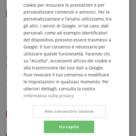
ITALIAN
cookie per misurare le prestazioni e per
personalizzare contenuti e annunci. Per la
SPANISH
personalizzazione e l’analisi utilizziamo, tra
gli altri, i servizi di Google. In tal caso, dati
personali, come ad esempio identificatori
del dispositivo, possono essere trasmessi a
Google. Il tuo consenso è necessario per
utilizzare queste funzionalità. Facendo clic
Stagecaptain SPKB-100 BN Cassa per Dischi "Emil" in
su "Accetta", acconsenti all’uso dei cookie e
Bambù Marrone Set da 2
alla trasmissione dei tuoi dati a Google.
Puoi revocare il tuo consenso o modificare
Scatole porta LP
In bambù dal design retrò
le impostazioni in qualsiasi momento. Per
Con 4 ruote piroettanti
ulteriori dettagli, consulta la nostra
Per fino a 100 dischi
mostra di più
informativa sulla privacy
Naturalmente utilizzabile anche per molti altri oggetti
67,90 €
fino a 25 kg
al posto dei singoli
79,80
€
IVA.incl. +
spedizione (IT)
Non consentire cookies
Set da 2 pezzi
risparmia
11,90 €
Ho capito