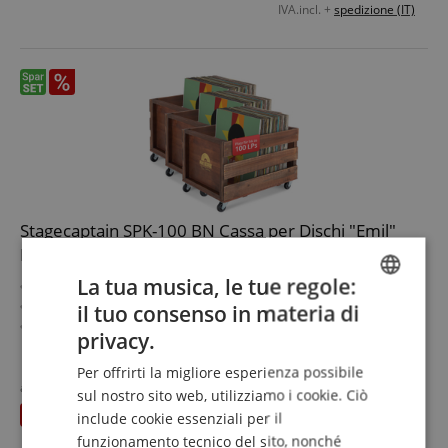
IVA.incl. +
spedizione (IT)
Stagecaptain SPK-100 BN Cassa per Dischi "Emil"
Marrone Set da 3
La tua musica, le tue regole:
Scatole porta LP
In legno massello dal design retrò
il tuo consenso in materia di
ENGLISH
Con 4 ruote piroettanti
privacy.
Per fino a 100 dischi
mostra di più
GERMAN
Naturalmente adatte anche per altri oggetti fino a 25 kg
96,10 €
Per offrirti la migliore esperienza possibile
DUTCH
al posto dei singoli
110,40
€
sul nostro sito web, utilizziamo i cookie. Ciò
IVA.incl. +
spedizione (IT)
risparmia
14,30 €
include cookie essenziali per il
FRENCH
funzionamento tecnico del sito, nonché