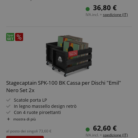
Naturalmente utilizzabile anche per molti altri oggetti
36,80 €
fino a 25 kg
IVA.incl. +
spedizione (IT)
Stagecaptain SPK-100 BK Cassa per Dischi "Emil"
Nero Set 2x
Scatole porta LP
In legno massello design retrò
Con 4 ruote piroettanti
Per fino a 100 dischi
mostra di più
Naturalmente adatte anche per molti altri usi fino a 25
62,60 €
kg
al posto dei singoli
73,60
€
IVA.incl. +
spedizione (IT)