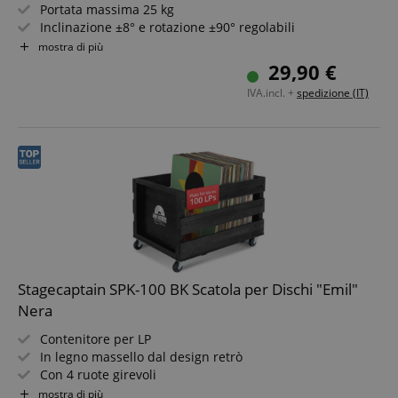
Portata massima 25 kg
Inclinazione ±8° e rotazione ±90° regolabili
Per diffusori da circa 14 a 27 cm di larghezza
mostra di più
Superfici di contatto rivestite in gomma piuma
29,90 €
In acciaio resistente
IVA.incl. +
spedizione (IT)
Stagecaptain SPK-100 BK Scatola per Dischi "Emil"
Nera
Contenitore per LP
In legno massello dal design retrò
Con 4 ruote girevoli
Per fino a 100 dischi
mostra di più