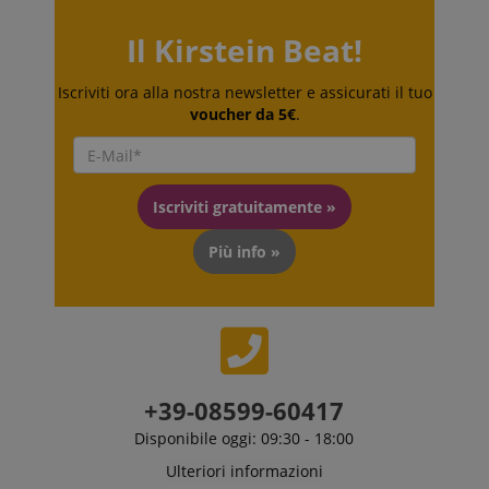
memorizzare le
preferenze
della lingua,
Il Kirstein Beat!
potenzialmente
per fornire
contenuti nella
Iscriviti ora alla nostra newsletter e assicurati il tuo
lingua
voucher da 5€
.
memorizzata.
La categoria
ICC qui fornita
si basa su
questo utilizzo.
Iscriviti gratuitamente »
Più info »
+39-08599-60417
Disponibile oggi: 09:30 - 18:00
Ulteriori informazioni