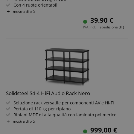
Con 4 ruote orientabili
Per fino a 100 dischi
mostra di più
Naturalmente utilizzabile anche per altri oggetti fino a
39,90 €
25 kg
IVA.incl. +
spedizione (IT)
Solidsteel S4-4 HiFi Audio Rack Nero
Soluzione rack versatile per componenti AV e Hi-Fi
Portata di 110 kg per ripiano
Ripiani MDF di alta qualità con laminato polimerico
Tubi in alluminio riempiti e ammortizzati
mostra di più
Espandibile in modo modulare
999,00 €
Elegante design italiano senza tempo