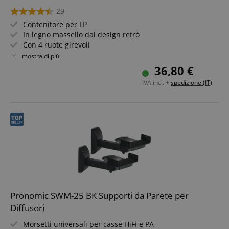
29
Contenitore per LP
In legno massello dal design retrò
Con 4 ruote girevoli
Per fino a 100 dischi
mostra di più
Naturalmente utilizzabile anche per molti altri oggetti
36,80 €
fino a 25 kg
IVA.incl. +
spedizione (IT)
Pronomic SWM-25 BK Supporti da Parete per
Diffusori
Morsetti universali per casse HiFi e PA