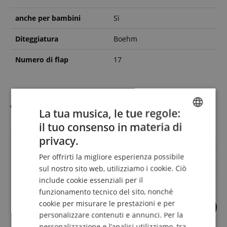
anche per bambini
Sì
Diteggiatura
Boehm
Numero di flap
17
Accessori
La tua musica, le tue regole:
il tuo consenso in materia di
ENGLISH
privacy.
fino
13.08.2026
GERMAN
Per offrirti la migliore esperienza possibile
DUTCH
sul nostro sito web, utilizziamo i cookie. Ciò
include cookie essenziali per il
FRENCH
funzionamento tecnico del sito, nonché
ITALIAN
cookie per misurare le prestazioni e per
personalizzare contenuti e annunci. Per la
SPANISH
Custodia Leggera Lechgold per
Il Clarinetto Allegr
personalizzazione e l’analisi utilizziamo, tra