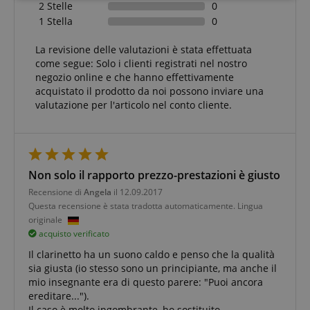
2 Stelle
0
necessario
1 Stella
0
La revisione delle valutazioni è stata effettuata
come segue: Solo i clienti registrati nel nostro
Targeting
Funzionalità
Non
classificati
negozio online e che hanno effettivamente
acquistato il prodotto da noi possono inviare una
valutazione per l'articolo nel conto cliente.
Strettamente necessario
Prestazione
Non solo il rapporto prezzo-prestazioni è giusto
Targeting
Funzionalità
Non classificati
Recensione di
Angela
il 12.09.2017
Questa recensione è stata tradotta automaticamente. Lingua
I cookie strettamente necessari consentono
originale
funzionalità del sito Web principale come l'accesso
acquisto verificato
degli utenti e la gestione dell'account. Il sito Web
non può essere utilizzato correttamente senza i
Il clarinetto ha un suono caldo e penso che la qualità
cookie strettamente necessari.
sia giusta (io stesso sono un principiante, ma anche il
mio insegnante era di questo parere: "Puoi ancora
Nome
Fornitore / Dominio
S
ereditare...").
CrossDomainCookieScriptConsent_389
.crossdomain.cookie-
Il caso è molto ingombrante, ho sostituito.