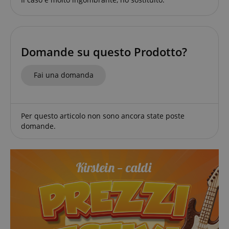
script.com
sid_key
www.kirstein.it
CookieScriptConsent
CookieScript
.kirstein.it
Domande su questo Prodotto?
Fai una domanda
Per questo articolo non sono ancora state poste
domande.
Google Privacy Policy
sid
www.kirstein.it