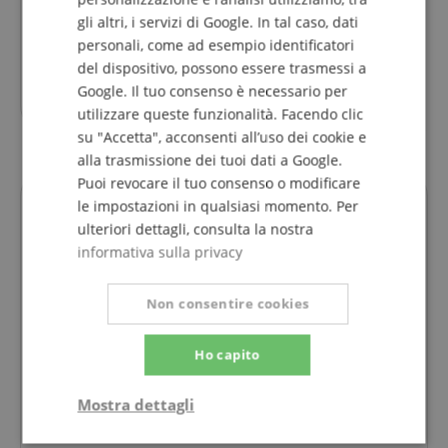
Clarinetto (Boehm)
gli altri, i servizi di Google. In tal caso, dati
personali, come ad esempio identificatori
finora
59,99
€
del dispositivo, possono essere trasmessi a
49,00
€
Google. Il tuo consenso è necessario per
utilizzare queste funzionalità. Facendo clic
su "Accetta", acconsenti all’uso dei cookie e
alla trasmissione dei tuoi dati a Google.
Puoi revocare il tuo consenso o modificare
le impostazioni in qualsiasi momento. Per
Recensioni dei clienti
ulteriori dettagli, consulta la nostra
informativa sulla privacy
5.0
Non consentire cookies
5.0
/
Basato su 1 Classificazioni
Ho capito
5 Stelle
1
Mostra dettagli
4 Stelle
0
3 Stelle
0
Strettamente
Prestazione