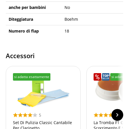
anche per bambini
No
Diteggiatura
Boehm
Numero di flap
18
Accessori
si adatta esattamente
si adatta 
5
9
Set Di Pulizia Classic Cantabile
La Tromba F1 Gras
Per Clarinetto
Scorrimento E Su