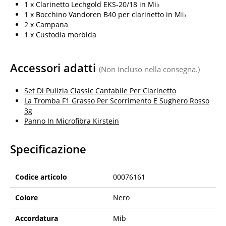
1 x Clarinetto Lechgold EKS-20/18 in Mi♭
1 x Bocchino Vandoren B40 per clarinetto in Mi♭
2 x Campana
1 x Custodia morbida
Accessori adatti
(Non incluso nella consegna.)
Set Di Pulizia Classic Cantabile Per Clarinetto
La Tromba F1 Grasso Per Scorrimento E Sughero Rosso
3g
Panno In Microfibra Kirstein
Specificazione
Codice articolo
00076161
Colore
Nero
Accordatura
Mib