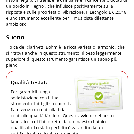
fiato in legno. Entrambe le campane e il calice sono dotati di
un bordo in "legno", che influisce positivamente sulla
risposta e sulle proprietà di vibrazione. Il Lechgold EK-20/18
è uno strumento eccellente per il musicista dilettante
ambizioso.
Suono
Tipica dei clarinetti Böhm è la ricca varietà di armonici, che
si ritrova anche in questo strumento. Il peso leggermente
superiore di questo strumento garantisce un suono più
pieno.
Qualità Testata
Per garantirti lunga
soddisfazione con il tuo
strumento, tutti gli strumenti a
fiato vengono controllati dal
controllo qualità Kirstein. Questo avviene nel nostro
laboratorio di fiati diretto da un maestro liutaio
qualificato. Lo stato perfetto è garantito da un
certificato allegato allo strumento.