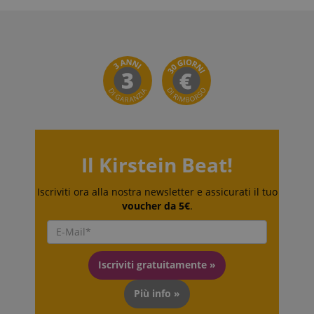
memorizzare le
preferenze
della lingua,
potenzialmente
per fornire
contenuti nella
lingua
memorizzata.
La categoria
ICC qui fornita
si basa su
questo utilizzo.
Il Kirstein Beat!
Iscriviti ora alla nostra newsletter e assicurati il tuo
voucher da 5€
.
Iscriviti gratuitamente »
Più info »