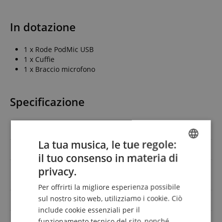
In dotazione
1 x Rode PodMic USB
1 x Cuffie
1 x Braccio microfono
Specificazione
Codice articolo
00096598
La tua musica, le tue regole:
Tipo
Dynamisch
il tuo consenso in materia di
ENGLISH
privacy.
Kopfhörer, Tisch-
Offerta di risparmio con
GERMAN
Mikrofonarm
Per offrirti la migliore esperienza possibile
DUTCH
sul nostro sito web, utilizziamo i cookie. Ciò
Design
per treppiede
include cookie essenziali per il
FRENCH
Colore
Schwarz
funzionamento tecnico del sito, nonché