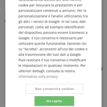
ITALIAN
cookie per misurare le prestazioni e per
personalizzare contenuti e annunci. Per la
SPANISH
personalizzazione e l’analisi utilizziamo, tra
Accessori
gli altri, i servizi di Google. In tal caso, dati
personali, come ad esempio identificatori
del dispositivo, possono essere trasmessi a
Google. Il tuo consenso è necessario per
utilizzare queste funzionalità. Facendo clic
su "Accetta", acconsenti all’uso dei cookie e
alla trasmissione dei tuoi dati a Google.
Puoi revocare il tuo consenso o modificare
le impostazioni in qualsiasi momento. Per
5
16
ulteriori dettagli, consulta la nostra
Kirstein Morsetto Microfonico
Pronomic MS-15 P
informativa sulla privacy
A Molla
Microfono con Bra
Non consentire cookies
6,90
€
Ho capito