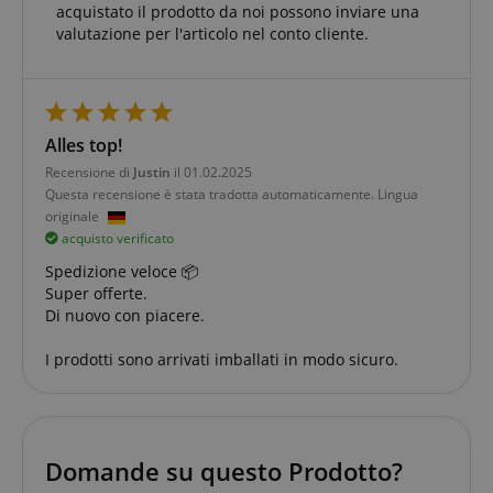
acquistato il prodotto da noi possono inviare una
Nome
Fornitore / Dominio
S
valutazione per l'articolo nel conto cliente.
CrossDomainCookieScriptConsent_389
.crossdomain.cookie-
script.com
sid_key
www.kirstein.it
CookieScriptConsent
CookieScript
Alles top!
.kirstein.it
Recensione di
Justin
il 01.02.2025
Questa recensione è stata tradotta automaticamente. Lingua
originale
acquisto verificato
Spedizione veloce 📦
Super offerte.
Di nuovo con piacere.
I prodotti sono arrivati imballati in modo sicuro.
Google Privacy Policy
sid
www.kirstein.it
Domande su questo Prodotto?