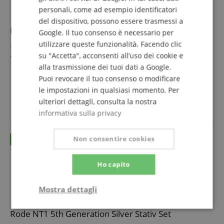
personali, come ad esempio identificatori
del dispositivo, possono essere trasmessi a
Rode PodMic USB Bianco
Google. Il tuo consenso è necessario per
utilizzare queste funzionalità. Facendo clic
Perfettamente ottimizzato per RØDECaster Pro & Pro II
su "Accetta", acconsenti all’uso dei cookie e
Gamma di frequenza: 50 - 14.000 Hz, sensibilità: 1,6
mV/Pa
alla trasmissione dei tuoi dati a Google.
Capsula cardioide sospesa elasticamente, filtro anti-pop
mostra di più
Puoi revocare il tuo consenso o modificare
interno
215,00 €
le impostazioni in qualsiasi momento. Per
Griglia di acciaio inox (a doppio strato), supporto snodato
ulteriori dettagli, consulta la nostra
IVA.incl. +
spedizione (IT)
integrato
informativa sulla privacy
Impedenza di uscita: 320 Ohm, connessione: XLR (3 poli)
Include cavo USB-C da 3 m e filtro anti-pop rimovibile
Non consentire cookies
Ho capito
Mostra dettagli
Strettamente
Prestazione
Rode NT1 5th Generation Silver Stativ Set
necessario