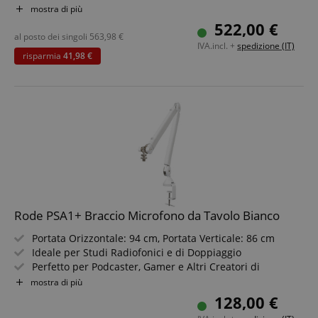
Mixer A Piacimento
mostra di più
Registrazione Stereo & Multitraccia Su microSD,
522,00 €
Memoria USB O Computer
al posto dei singoli
563,98
€
IVA.incl. +
spedizione (IT)
2 x USB Per Collegare Contemporaneamente 2 Computer
risparmia
41,98 €
O Dispositivi Mobili
Kit Completo Incluso Microfono, Cuffie, Braccio
Microfono E Cavo XLR
Rode PSA1+ Braccio Microfono da Tavolo Bianco
Portata Orizzontale: 94 cm, Portata Verticale: 86 cm
Ideale per Studi Radiofonici e di Doppiaggio
Perfetto per Podcaster, Gamer e Altri Creatori di
Contenuti
mostra di più
Sistema a Molla Innovativo per una Posizionamento
128,00 €
Preciso e Fluido