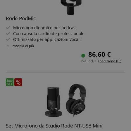
Rode PodMic
Microfono dinamico per podcast
Con capsula cardioide professionale
Ottimizzato per applicazioni vocali
Doppio cestello in acciaio inox e filtro pop interno
mostra di più
Robusta scocca in metallo pieno con rivestimento
86,60 €
ceramico antigraffio
IVA.incl. +
spedizione (IT)
Supporto girevole integrato
Set Microfono da Studio Rode NT-USB Mini