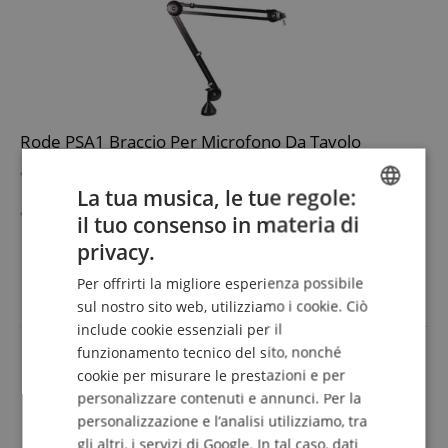
Rode PSA1 Braccio Per Microfono Da Tavolo
Supporto a braccio articolato nero per montaggio su
La tua musica, le tue regole:
tavolo
82 cm di portata orizzontale
il tuo consenso in materia di
ENGLISH
84 cm di portata verticale
mostra di più
privacy.
Morsetto per scrivania per piani fino a 55 mm di
82,00 €
GERMAN
spessore
Per offrirti la migliore esperienza possibile
IVA.incl. +
spedizione (IT)
Include clip per cavi
DUTCH
sul nostro sito web, utilizziamo i cookie. Ciò
include cookie essenziali per il
FRENCH
funzionamento tecnico del sito, nonché
ITALIAN
cookie per misurare le prestazioni e per
personalizzare contenuti e annunci. Per la
SPANISH
personalizzazione e l’analisi utilizziamo, tra
gli altri, i servizi di Google. In tal caso, dati