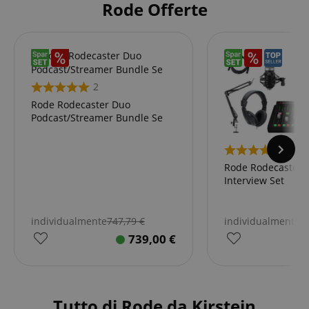
Rode Offerte
2
Rode Rodecaster Duo
Podcast/Streamer Bundle Se
2
Rode Rodecaster 
Interview Set
individualmente
747,79
€
individualmente
7
739,00
€
Tutto di Rode da Kirstein