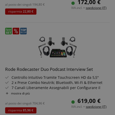
172,00 €
Connettività USB-C con conversione analogico-digitale ad
al posto dei singoli
194,80
€
IVA.incl. +
spedizione (IT)
alta risoluzione
risparmia
22,80 €
Uscita cuffie potente con monitoraggio senza latenza e
controlli versatili
Include filtro anti-pop, supporto da tavolo, supporto ad
anello e cavo SC29 USB
Set risparmio incluso cuffie
Rode Rodecaster Duo Podcast Interview Set
Controllo Intuitivo Tramite Touchscreen HD da 5,5"
2 x Prese Combo Neutrik; Bluetooth, Wi-Fi & Ethernet
7 Canali Liberamente Assegnabili per Configurare il
Mixer
mostra di più
Registrazione Stereo & Multitraccia su microSD, Memoria
619,00 €
USB o Computer
al posto dei singoli
704,96
€
IVA.incl. +
spedizione (IT)
2 x USB per Collegare Contemporaneamente 2 Computer
risparmia
85,96 €
o Dispositivi Mobili