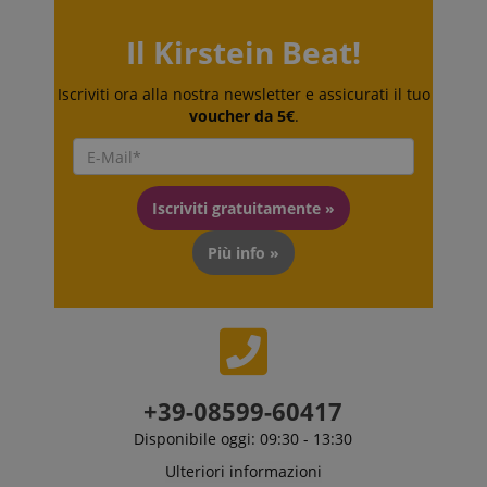
lingua
memorizzata.
La categoria
Il Kirstein Beat!
ICC qui fornita
si basa su
questo utilizzo.
Iscriviti ora alla nostra newsletter e assicurati il tuo
voucher da 5€
.
Iscriviti gratuitamente »
Più info »
+39-08599-60417
Disponibile oggi: 09:30 - 13:30
Ulteriori informazioni