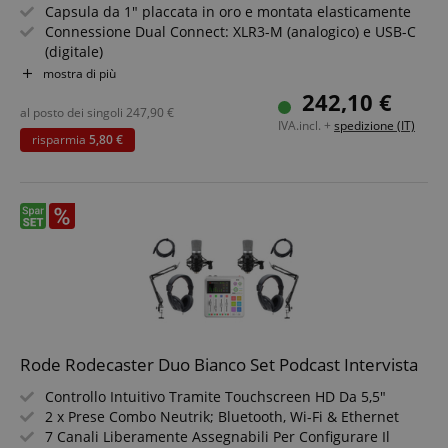
Capsula da 1" placcata in oro e montata elasticamente
Connessione Dual Connect: XLR3-M (analogico) e USB-C
(digitale)
Targeting
Funzionalità
Non
Risposta in frequenza: 20 Hz - 20 kHz
mostra di più
classificati
Conversione A/D ad alta risoluzione: fino a 192 kHz di
242,10 €
campionamento
al posto dei singoli
247,90
€
IVA.incl. +
spedizione (IT)
DSP integrato con filtro passa-alto, noise gate,
risparmia
5,80 €
compressore e Aphex
Include sospensione antivibrazioni con filtro pop, cavo
XLR, cavo USB-C e sacchetto antipolvere
Set risparmio incluso con supporto microfono
Strettamente necessario
Prestazione
Targeting
Funzionalità
Non classificati
I cookie strettamente necessari consentono
funzionalità del sito Web principale come l'accesso
degli utenti e la gestione dell'account. Il sito Web
non può essere utilizzato correttamente senza i
cookie strettamente necessari.
Rode Rodecaster Duo Bianco Set Podcast Intervista
Nome
Fornitore / Dominio
S
Controllo Intuitivo Tramite Touchscreen HD Da 5,5"
CrossDomainCookieScriptConsent_389
.crossdomain.cookie-
2 x Prese Combo Neutrik; Bluetooth, Wi-Fi & Ethernet
script.com
7 Canali Liberamente Assegnabili Per Configurare Il