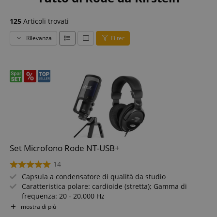
125
Articoli trovati
Rilevanza
Filter
Set Microfono Rode NT-USB+
14
Capsula a condensatore di qualità da studio
Caratteristica polare: cardioide (stretta); Gamma di
frequenza: 20 - 20.000 Hz
Preamp Revolution con rumore estremamente basso e
mostra di più
alta amplificazione