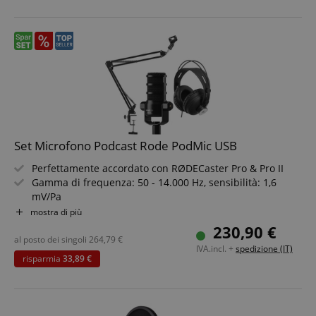
Set Risparmio Incluso Microfono, Cuffie, Braccio per
Microfono e Cavo XLR
Set Microfono Podcast Rode PodMic USB
Perfettamente accordato con RØDECaster Pro & Pro II
Gamma di frequenza: 50 - 14.000 Hz, sensibilità: 1,6
mV/Pa
Capsula cardioide sospesa elasticamente, filtro anti-pop
mostra di più
interno
230,90 €
Griglia di acciaio inox (a doppio strato), supporto snodato
al posto dei singoli
264,79
€
IVA.incl. +
spedizione (IT)
integrato
risparmia
33,89 €
Impedenza d?uscita: 320 Ohm, connessione: XLR (3 poli)
Include cavo USB-C da 3 m e filtro anti-pop rimovibile
Set risparmio con cuffie e braccio microfono