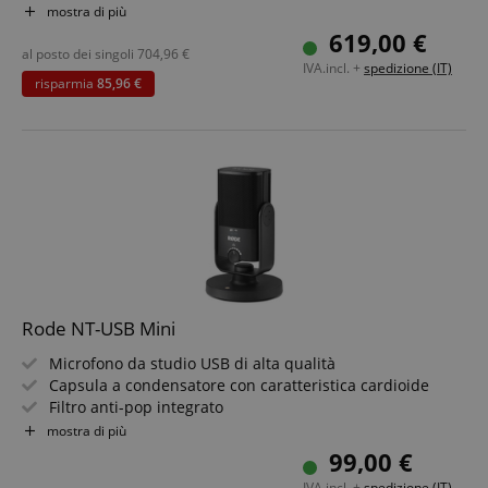
sid_key
www.kirstein.it
Mixer A Piacimento
mostra di più
Registrazione Stereo & Multitraccia Su microSD,
619,00 €
CookieScriptConsent
CookieScript
Memoria USB O Computer
al posto dei singoli
704,96
€
.kirstein.it
IVA.incl. +
spedizione (IT)
2 x USB Per Collegare Contemporaneamente 2 Computer
risparmia
85,96 €
O Dispositivi Mobili
Kit Risparmio Incluso Microfono, Cuffie, Braccio
Microfono E Cavo XLR
Google Privacy Policy
Rode NT-USB Mini
sid
www.kirstein.it
Microfono da studio USB di alta qualità
Capsula a condensatore con caratteristica cardioide
Filtro anti-pop integrato
Interfaccia audio integrata con connessione USB-C
mostra di più
Class Compliant - riconosciuto immediatamente dal
99,00 €
computer
IVA.incl. +
spedizione (IT)