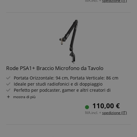
IVA.incl. +
spedizione (IT)
Include Morsa, Base a Innesto per Piano di Lavoro e
Adattatore Filettato
Rode PSA1+ Braccio Microfono da Tavolo
Portata Orizzontale: 94 cm, Portata Verticale: 86 cm
Ideale per studi radiofonici e di doppiaggio
Perfetto per podcaster, gamer e altri creatori di
contenuti
mostra di più
Sistema a molla innovativo per una posizione precisa e
110,00 €
fluida
IVA.incl. +
spedizione (IT)
Include morsetto a vite, base da tavolo a incastro e
adattatore filettato