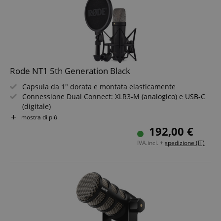
Rode NT1 5th Generation Black
Capsula da 1" dorata e montata elasticamente
Connessione Dual Connect: XLR3-M (analogico) e USB-C
(digitale)
Risposta in frequenza: 20 Hz - 20 kHz
mostra di più
Conversione A/D ad alta risoluzione: fino a 192 kHz di
192,00 €
campionamento
IVA.incl. +
spedizione (IT)
DSP integrato con filtro passa-alto, noise gate,
compressore e Aphex
Include sospensione antivibrazioni con filtro anti-pop,
cavo XLR, cavo USB-C e sacchetto antipolvere