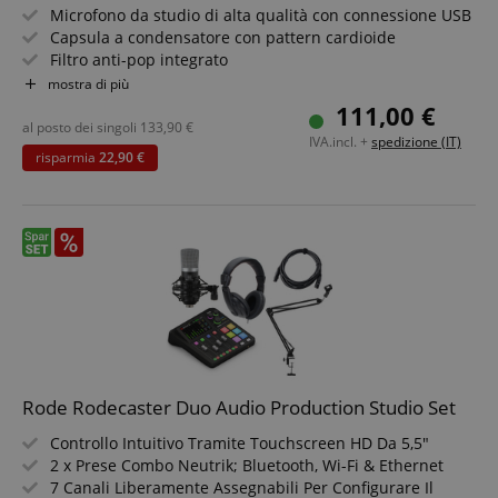
Microfono da studio di alta qualità con connessione USB
Capsula a condensatore con pattern cardioide
Filtro anti-pop integrato
Interfaccia audio incorporata con connessione USB-C
mostra di più
Class compliant - riconosciuto immediatamente dal
111,00 €
computer
al posto dei singoli
133,90
€
IVA.incl. +
spedizione (IT)
Uscita cuffie: jack stereo da 3,5 mm con controllo del
risparmia
22,90 €
volume
Monitoraggio diretto commutabile per segnale
microfono a latenza zero
Set incluso cavo USB-C a USB-A e cuffie
Rode Rodecaster Duo Audio Production Studio Set
Controllo Intuitivo Tramite Touchscreen HD Da 5,5"
2 x Prese Combo Neutrik; Bluetooth, Wi-Fi & Ethernet
7 Canali Liberamente Assegnabili Per Configurare Il