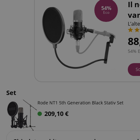
Il 
54%
va
Eco
L’alt
88
54% 
Sc
Set
Rode NT1 5th Generation Black Stativ Set
209,10
€