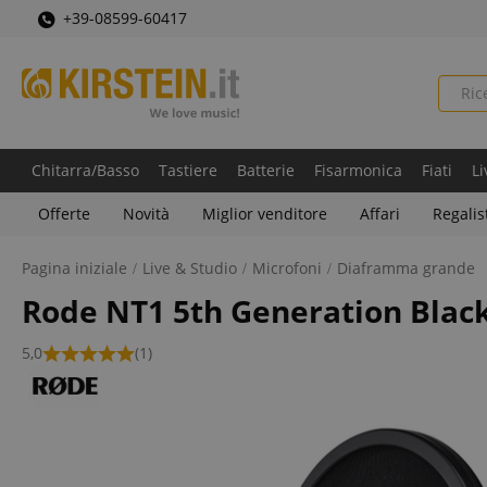
+39-08599-60417
Chitarra/Basso
Tastiere
Batterie
Fisarmonica
Fiati
Li
Offerte
Novità
Miglior venditore
Affari
Regalis
Pagina iniziale
Live & Studio
Microfoni
Diaframma grande
Rode NT1 5th Generation Blac
5,0
(1)