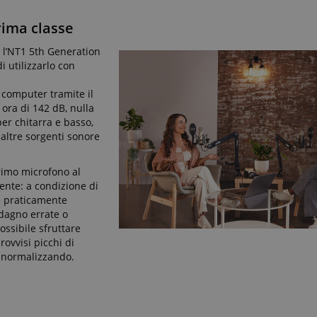
script.com
mese
rima classe
www.kirstein.it
Sessione
nt
1 anno 1
Questo cookie viene utilizz
 l’NT1 5th Generation
CookieScript
mese
Cookie-Script.com per ricor
.kirstein.it
 utilizzarlo con
di consenso sui cookie dei v
necessario che il banner de
Script.com funzioni corret
l computer tramite il
ora di 142 dB, nulla
www.kirstein.it
Sessione
Questo è un nome di cook
ma dove si trova come cook
per chitarra e basso,
Google Privacy Policy
probabile che venga utilizz
 altre sorgenti sonore
dello stato della sessione.
.kirstein.it
29
This cookie is used to pres
minuti
state across page requests.
primo microfono al
58
dente: a condizione di
secondi
è praticamente
adagno errate o
possibile sfruttare
Fornitore / Dominio
Scadenza
Descr
ovvisi picchi di
Fornitore /
Fornitore
Scadenza
Descrizione
Sessione
Emarsys
nitore /
Dominio
/
Scadenza
Descrizione
 normalizzando.
Scadenza
Descrizione
.kirstein.it
minio
Dominio
11 mesi 4
Questo cookie è impostato da Amazon Pay. I cookie di 
Amazon.com
.kirstein.it
1 anno
settimane
utilizzati dal server per memorizzare informazioni sulle a
Inc.
.kirstein.it
1 anno 1
2 mesi 4
This cookie is used by Google Analytics to persist session stat
Utilizzato da Facebook per fornire una serie di prodotti p
ta Platform
utente in modo che gli utenti possano facilmente ripren
.amazon.com
mese
settimane
offerte in tempo reale da inserzionisti di terze parti
.
erano interrotti sulle pagine del server.
rstein.it