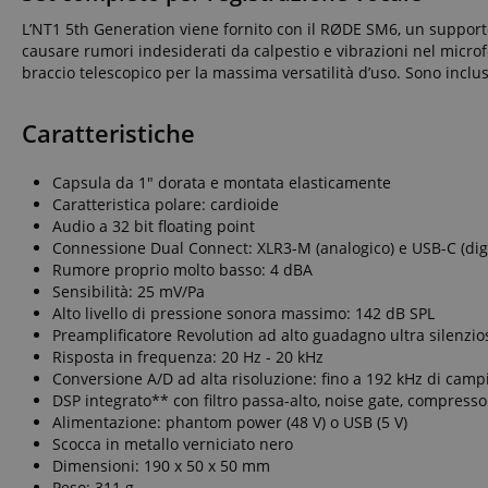
_ga
session-id-apay
IDE
Go
L’NT1 5th Generation viene fornito con il RØDE SM6, un supporto a
.do
causare rumori indesiderati da calpestio e vibrazioni nel microf
apay-session-
braccio telescopico per la massima versatilità d’uso. Sono inclus
set
MUID
Mi
Co
.b
Caratteristiche
aHistoryArticles
_gcl_au
Go
.ki
Capsula da 1" dorata e montata elasticamente
scarab.visitor
Em
session-token
Caratteristica polare: cardioide
.ki
Audio a 32 bit floating point
_uetsid
Mi
Connessione Dual Connect: XLR3-M (analogico) e USB-C (digi
session-id
Co
Rumore proprio molto basso: 4 dBA
.ki
Sensibilità: 25 mV/Pa
_uetvid
Mi
Alto livello di pressione sonora massimo: 142 dB SPL
Co
amazon-pay-
Preamplificatore Revolution ad alto guadagno ultra silenzio
.ki
connectedAuth
Risposta in frequenza: 20 Hz - 20 kHz
FPID
.ki
language
Conversione A/D ad alta risoluzione: fino a 192 kHz di ca
DSP integrato** con filtro passa-alto, noise gate, compress
FPLC
.ki
Alimentazione: phantom power (48 V) o USB (5 V)
Scocca in metallo verniciato nero
Dimensioni: 190 x 50 x 50 mm
Peso: 311 g