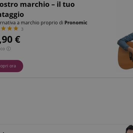
nostro marchio – il tuo
ntaggio
ernativa a marchio proprio di
Pronomic
3
,90
€
Eco
opri ora