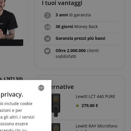
I tuoi vantaggi
3 anni
di garanzia
30 giorni
Money Back
Garanzia prezzi più bassi
Oltre 2.000.000
clienti
soddisfatti
a. L’NT1 5th
o setoso e
Alternative
 privacy.
Lewitt LCT 440 PURE
Ciò include cookie
ENGLISH
279,00 €
azioni e per
GERMAN
li altri, i servizi
DUTCH
 possono essere
Lewitt RAY Microfono
acendo clic su