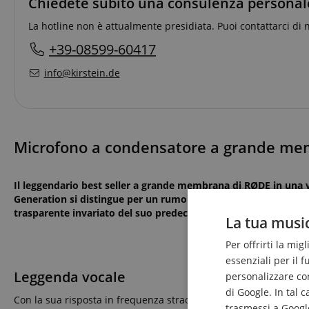
Chiedete subito una consulenza personal
La hotline non è attualmente presidiata. Puoi contattarci di 
+39-08599-60417
info@kirstein.de
Microfono a condensatore a grande memb
Il leggendario best seller a grande membrana di RØDE in una 
Generation si distingue per un rumore proprio incredibilmente
trasparente invariato del suo predecessore.
La tua music
Per offrirti la mig
essenziali per il 
Leggenda vocale
personalizzare cont
di Google. In tal 
Con la sua risposta in frequenza straordinariamente morbida, i
trasmessi a Google