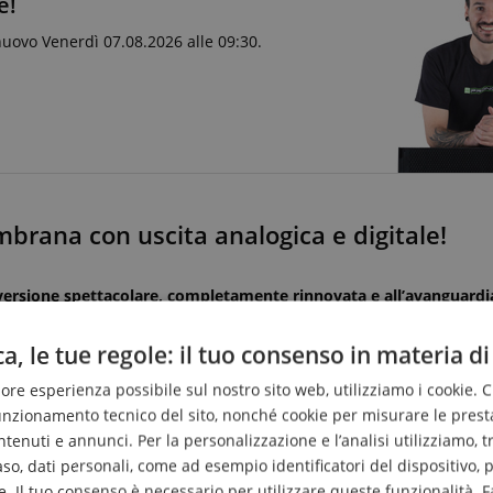
e!
nuovo Venerdì 07.08.2026 alle 09:30.
rana con uscita analogica e digitale!
versione spettacolare, completamente rinnovata e all’avanguardi
 basso, un elevato livello di pressione sonora massimo e il suon
a, le tue regole: il tuo consenso in materia di
liore esperienza possibile sul nostro sito web, utilizziamo i cookie. 
funzionamento tecnico del sito, nonché cookie per misurare le prest
enuti e annunci. Per la personalizzazione e l’analisi utilizziamo, tra g
caso, dati personali, come ad esempio identificatori del dispositivo,
l rumore ultra basso e
. Il tuo consenso è necessario per utilizzare queste funzionalità. F