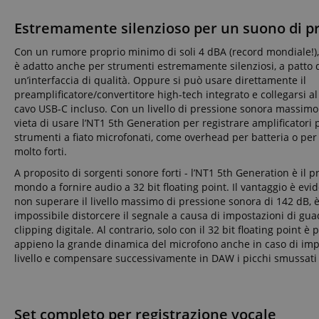
Estremamente silenzioso per un suono di p
sid_key
CookieScriptConse
Con un rumore proprio minimo di soli 4 dBA (record mondiale!),
è adatto anche per strumenti estremamente silenziosi, a patto di
un’interfaccia di qualità. Oppure si può usare direttamente il
preamplificatore/convertitore high-tech integrato e collegarsi a
cavo USB-C incluso. Con un livello di pressione sonora massimo 
sid
vieta di usare l’NT1 5th Generation per registrare amplificatori 
strumenti a fiato microfonati, come overhead per batteria o per
molto forti.
FPGSID
A proposito di sorgenti sonore forti - l’NT1 5th Generation è il 
mondo a fornire audio a 32 bit floating point. Il vantaggio è evi
non superare il livello massimo di pressione sonora di 142 dB, 
impossibile distorcere il segnale a causa di impostazioni di gu
clipping digitale. Al contrario, solo con il 32 bit floating point è 
Nome
appieno la grande dinamica del microfono anche in caso di impr
Nome
scarab.mayAdd
Nome
For
livello e compensare successivamente in DAW i picchi smussati
Nome
Do
session-id-time
scarab.profile
_ga_6FDZC7C8F6
_fbp
Me
Inc
.ki
Set completo per registrazione vocale