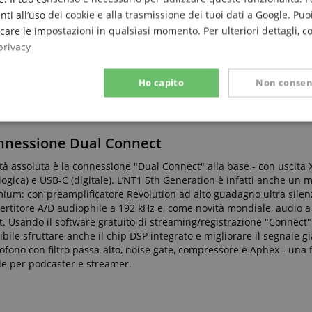
per una vasta gamma di
nti all’uso dei cookie e alla trasmissione dei tuoi dati a Google. Puoi
o ed è allo stesso
are le impostazioni in qualsiasi momento. Per ulteriori dettagli, c
 dal pop, rock e hip-
privacy
Ho capito
Non consen
Prestazione
Targeting
Funzionalità
nnessione Dual Connect
tà assoluta è la connessione "Dual Connect" alla base - con uscita
logica) e USB-C (digitale). L’NT1 5th Generation è infatti anche un
ium: con preamplificatore Revolution ad alto guadagno ultra silen
ertitore A/D audiophile a 192 kHz e, come novità mondiale, audio a 
t. Usando il software gratuito di streaming/registrazione "Connect"
ettamente necessario
Prestazione
Targeting
Funzionalità
Non classif
ibile sfruttare anche il chip DSP integrato e migliorare il segnale gi
ofono con filtro passa-alto, noise gate, compressore e Aphex - una
 necessari consentono funzionalità del sito Web principale come l'accesso degli utenti e
le per podcaster e streamer.
 Web non può essere utilizzato correttamente senza i cookie strettamente necessari.
Fornitore / Dominio
Scadenza
Descrizione
ScriptConsent_389
.crossdomain.cookie-
1 anno 1