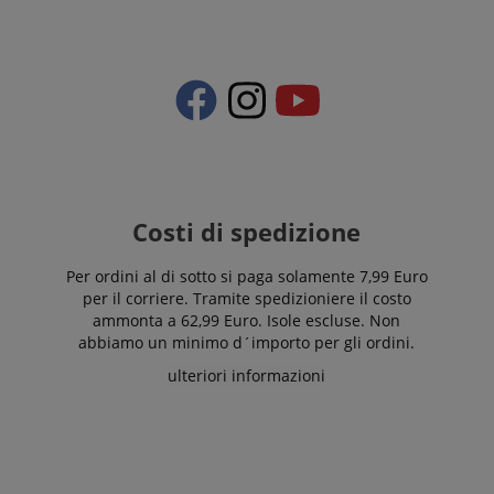
Tuttavia, nella
mese
maggior parte
dei casi, verrà
FPLC
.kirstein.it
20 ore
probabilmente
utilizzato per
memorizzare le
preferenze
della lingua,
potenzialmente
per fornire
contenuti nella
lingua
memorizzata.
La categoria
ICC qui fornita
Costi di spedizione
si basa su
questo utilizzo.
Per ordini al di sotto si paga solamente 7,99 Euro
per il corriere. Tramite spedizioniere il costo
ammonta a 62,99 Euro. Isole escluse. Non
abbiamo un minimo d´importo per gli ordini.
ulteriori informazioni