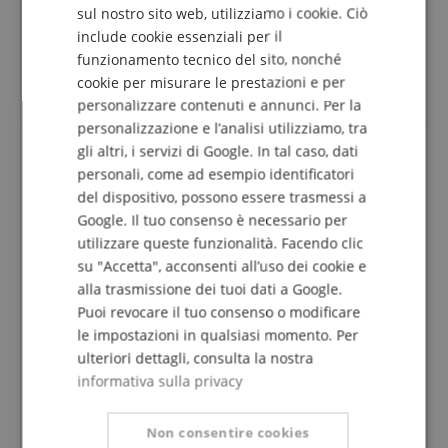
DUTCH
La revisione delle valutazioni è stata effettuata
sul nostro sito web, utilizziamo i cookie. Ciò
come segue: Solo i clienti registrati nel nostro
include cookie essenziali per il
FRENCH
negozio online e che hanno effettivamente
funzionamento tecnico del sito, nonché
acquistato il prodotto da noi possono inviare una
ITALIAN
cookie per misurare le prestazioni e per
valutazione per l'articolo nel conto cliente.
personalizzare contenuti e annunci. Per la
SPANISH
personalizzazione e l’analisi utilizziamo, tra
gli altri, i servizi di Google. In tal caso, dati
personali, come ad esempio identificatori
Questo ukulele è una bellezza!
del dispositivo, possono essere trasmessi a
Recensione di
MARTIN
il 19.10.2024
Google. Il tuo consenso è necessario per
Questa recensione è stata tradotta automaticamente. Lingua
utilizzare queste funzionalità. Facendo clic
originale
su "Accetta", acconsenti all’uso dei cookie e
acquisto verificato
alla trasmissione dei tuoi dati a Google.
Ragazzi, le persone di Ortega hanno davvero fatto il
Puoi revocare il tuo consenso o modificare
passo più lungo della gamba e potete ottenere quello
le impostazioni in qualsiasi momento. Per
che considero uno strumento di qualità superiore
ulteriori dettagli, consulta la nostra
realizzato con materiali di alta qualità a un prezzo
informativa sulla privacy
ragionevole.
La lavorazione è impeccabile e l'accordatura è stata
stabile fin dall'inizio, grazie agli accordatori precisi e
Non consentire cookies
scorrevoli e probabilmente anche le corde sono