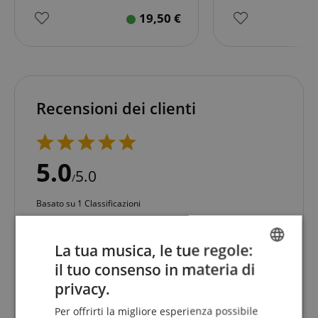
19,50
€
Recensioni dei clienti
5.0
5.0
/
Basato su 1 Classificazioni
5 Stelle
1
4 Stelle
0
La tua musica, le tue regole:
3 Stelle
0
il tuo consenso in materia di
ENGLISH
2 Stelle
0
privacy.
1 Stella
0
GERMAN
Per offrirti la migliore esperienza possibile