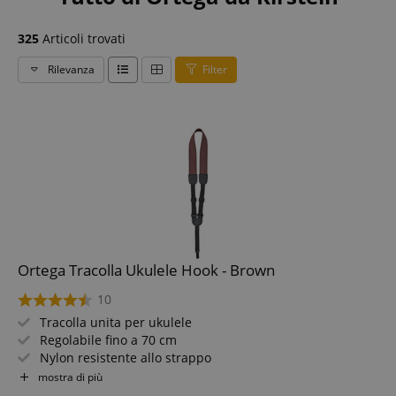
325
Articoli trovati
Rilevanza
Filter
Ortega Tracolla Ukulele Hook - Brown
10
Tracolla unita per ukulele
Regolabile fino a 70 cm
Nylon resistente allo strappo
Larghezza: 37 mm
mostra di più
Colore: Marrone