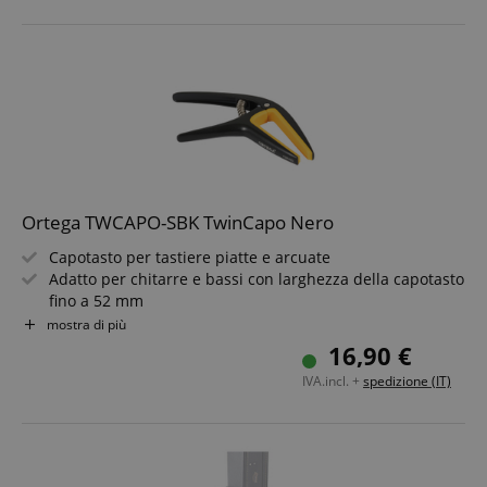
Materiale: Nylon
rn
Design: Purple Flower
rn
Ortega TWCAPO-SBK TwinCapo Nero
Capotasto per tastiere piatte e arcuate
Adatto per chitarre e bassi con larghezza della capotasto
fino a 52 mm
Leghe di alta qualità
mostra di più
Morbida imbottitura in silicone
16,90 €
Colore: Satin Black / Orange
IVA.incl. +
spedizione (IT)