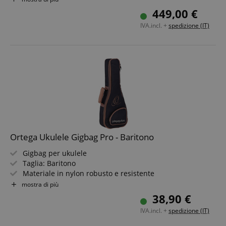
Elettronica: Sistema preamplificatore Ortega MAGUSX/G
449,00 €
CrossDomainCookieScriptConsent_389
.crossdomain.cookie-
Colore e finitura: Naturale, lucida
script.com
IVA.incl. +
spedizione (IT)
sid_key
www.kirstein.it
CookieScriptConsent
CookieScript
.kirstein.it
Ortega Ukulele Gigbag Pro - Baritono
Gigbag per ukulele
Google Privacy Policy
Taglia: Baritono
Materiale in nylon robusto e resistente
Imbottitura morbida con struttura rigida
sid
www.kirstein.it
mostra di più
Maniglia imbottita
38,90 €
IVA.incl. +
spedizione (IT)