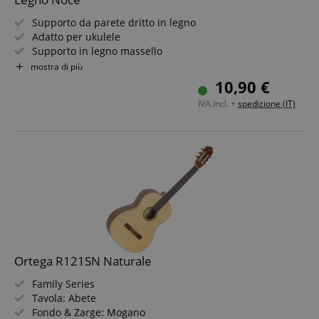
Supporto da parete dritto in legno
Adatto per ukulele
Supporto in legno massello
Set di montaggio incluso
mostra di più
Colore: noce
10,90 €
IVA.incl. +
spedizione (IT)
Ortega R121SN Naturale
Family Series
Tavola: Abete
Fondo & Zarge: Mogano