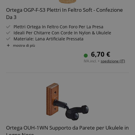
Ortega OGP-F-S3 Plettri In Feltro Soft - Confezione
Da 3
Plettri Ortega In Feltro Con Foro Per La Presa
Ideali Per Chitarre Con Corde In Nylon & Ukulele
Materiale: Lana Artificiale Pressata
Punte Arrotondate
mostra di più
Colore: Light Brown
6,70 €
Spessore: 3,0 mm, Soft
IVA.incl. +
spedizione (IT)
Contenuto: 3 Pezzi
Ortega OUH-1WN Supporto da Parete per Ukulele in
Legno Noce