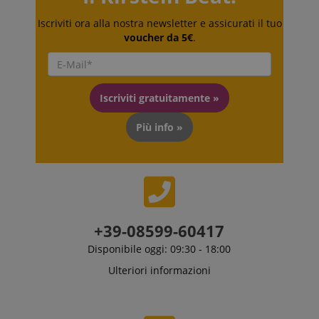
della lingua,
potenzialmente
Iscriviti ora alla nostra newsletter e assicurati il tuo
per fornire
contenuti nella
voucher da 5€
.
lingua
memorizzata.
La categoria
ICC qui fornita
si basa su
questo utilizzo.
Iscriviti gratuitamente »
Più info »
+39-08599-60417
Disponibile oggi: 09:30 - 18:00
Ulteriori informazioni