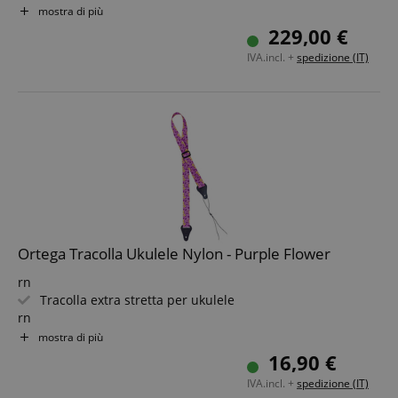
Tastiera/Manico: Sonokelin / Mogano
mostra di più
Colore & Finitura: Naturale, Satinata
229,00 €
Larghezza al capotasto: 48 mm
IVA.incl. +
spedizione (IT)
Ortega Tracolla Ukulele Nylon - Purple Flower
rn
Tracolla extra stretta per ukulele
rn
Con asola per il fissaggio su strumenti senza perni
mostra di più
rn
16,90 €
Estremità della tracolla in pelle
IVA.incl. +
spedizione (IT)
rn