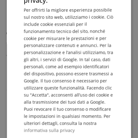
privacy.
GERMAN
Per offrirti la migliore esperienza possibile
DUTCH
sul nostro sito web, utilizziamo i cookie. Ciò
include cookie essenziali per il
FRENCH
funzionamento tecnico del sito, nonché
Classic Cantabile SP-316 Stage Piano Nero
ITALIAN
cookie per misurare le prestazioni e per
88 tasti con meccanica a martello e graduazione del
personalizzare contenuti e annunci. Per la
SPANISH
peso
personalizzazione e l’analisi utilizziamo, tra
Campionamento DAAS per un suono da pianoforte
gli altri, i servizi di Google. In tal caso, dati
autentico
mostra di più
personali, come ad esempio identificatori
Potenti altoparlanti 2 x 15 Watt
276,00 €
del dispositivo, possono essere trasmessi a
Polifonia a 128 voci per dinamiche ricche di dettagli
IVA.incl. +
spedizione (IT)
Integrazione wireless di Bluetooth Audio & MIDI
Google. Il tuo consenso è necessario per
Mobile grazie all'alimentazione da rete o a batterie
utilizzare queste funzionalità. Facendo clic
su "Accetta", acconsenti all’uso dei cookie e
alla trasmissione dei tuoi dati a Google.
Puoi revocare il tuo consenso o modificare
le impostazioni in qualsiasi momento. Per
ulteriori dettagli, consulta la nostra
informativa sulla privacy