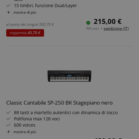
15 timbri, funzione Dual/Layer
Risonanza del pedale damper, polifonia a 64 voci
I cookie strettamente necessari consentono
mostra di più
funzionalità del sito Web principale come l'accesso
15 brani demo voice + 10 brani preset piano
215,00 €
degli utenti e la gestione dell'account. Il sito Web
USB-TO-HOST MIDI e audio
al posto dei singoli
260,70
€
non può essere utilizzato correttamente senza i
IVA.incl. +
spedizione (IT)
Set risparmio con cuffie, supporto X-Keyboard e scuola
cookie strettamente necessari.
risparmia
45,70 €
di pianoforte
Nome
Fornitore / Dominio
S
CrossDomainCookieScriptConsent_389
.crossdomain.cookie-
script.com
sid_key
www.kirstein.it
CookieScriptConsent
CookieScript
.kirstein.it
Classic Cantabile SP-250 BK Stagepiano nero
88 tasti a martello autentici con dinamica di tocco
Polifonia max 128 voci
600 voices
Funzione di registrazione
mostra di più
Accompagnamento automatico