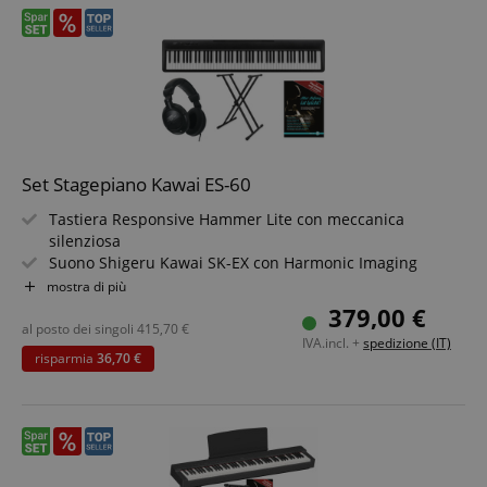
Set Stagepiano Kawai ES-60
Tastiera Responsive Hammer Lite con meccanica
silenziosa
Suono Shigeru Kawai SK-EX con Harmonic Imaging
(polifonia 192 note)
mostra di più
17 suoni, inclusi E-Piano, organo, archi
379,00 €
2x 10 watt altoparlanti
al posto dei singoli
415,70
€
IVA.incl. +
spedizione (IT)
USB-MIDI & app PianoRemote
risparmia
36,70 €
Compatto: 11 kg, incluso leggio e pedale
Set risparmio con supporto per tastiera, cuffie e scuola
di pianoforte