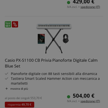
429,00 €
Google Privacy Policy
Incl. alimentatore e leggio
IVA.incl. +
spedizione (IT)
sid
www.kirstein.it
Casio PX-S1100 CB Privia Pianoforte Digitale Calm
FPGSID
.kirstein.it
Blue Set
Pianoforte digitale con 88 tasti sensibili alla dinamica
Tastiera Smart Scaled Hammer Action con meccanica a
martelletti
18 timbri
mostra di più
Design eccezionalmente compatto
504,00 €
Incluso adattatore Bluetooth WU-BT10
al posto dei singoli
553,70
€
Fornitore
Fornitore /
Nome
Scadenza
Descrizione
IVA.incl. +
spedizione (IT)
Bluetooth Audio + MIDI, USB TO HOST, LINE OUT
Nome
/
Dominio
Scadenza
Descrizione
risparmia
49,70 €
Dominio
Fornitore
Kit risparmio incluso supporto per tastiera, cuffie e