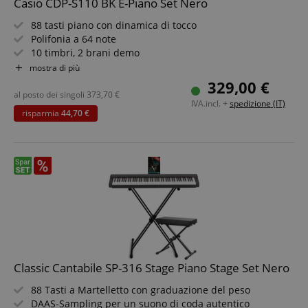
Casio CDP-S110 BK E-Piano Set Nero
88 tasti piano con dinamica di tocco
Polifonia a 64 note
10 timbri, 2 brani demo
Metronomo integrato con range di tempo da 20 a 255
mostra di più
Potente sistema di altoparlanti con 2x 8 watt
329,00 €
Ingresso audio, porte MIDI e USB
al posto dei singoli
373,70
€
IVA.incl. +
spedizione (IT)
Leggero e funzionante a batterie
risparmia
44,70 €
Set risparmio incluso con supporto per tastiera, cuffie e
metodo per pianoforte
Classic Cantabile SP-316 Stage Piano Stage Set Nero
88 Tasti a Martelletto con graduazione del peso
DAAS-Sampling per un suono di coda autentico