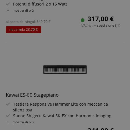
Potenti diffusori 2 x 15 Watt
Polifonia a 128 voci per dinamiche dettagliate
mostra di più
Bluetooth Audio & MIDI per integrazione wireless
317,00 €
Mobile grazie all'alimentazione a rete o a batterie
al posto dei singoli
340,70
€
IVA.incl. +
spedizione (IT)
Set risparmio incluso supporto per keyboard, panca e
risparmia
23,70 €
metodo per pianoforte
Kawai ES-60 Stagepiano
Tastiera Responsive Hammer Lite con meccanica
silenziosa
Suono Shigeru Kawai SK-EX con Harmonic Imaging
(polifonia a 192 note)
mostra di più
17 suoni, inclusi E-Piano, organo, archi