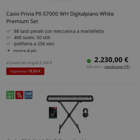
Casio Privia PX-S7000 WH Digitalpiano White
Premium Set
88 tasti pesati con meccanica a martelletto
400 suoni, 50 stili
polifonia a 256 voci
Effetti: 8x simulatore di riverbero, 8x reverb, 3x surround
mostra di più
Registrazione MIDI - 2 tracce, 5 brani
2.230,00 €
Inclusi pedale triplo, supporto, copritastiera in feltro,
al posto dei singoli
2.248
€
IVA.incl. +
spedizione (IT)
alimentatore, adattatore Bluetooth®, leggio
risparmia
18,00 €
Set risparmio con panca da pianoforte abbinata