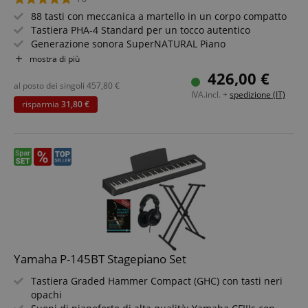
88 tasti con meccanica a martello in un corpo compatto
Tastiera PHA-4 Standard per un tocco autentico
Generazione sonora SuperNATURAL Piano
Uscita cuffie e meccanica della tastiera silenziosa
mostra di più
Modalità Twin Piano per suonare in quattro mani
426,00 €
Altoparlanti integrati da 2x 6W
al posto dei singoli
457,80
€
IVA.incl. +
spedizione (IT)
Bluetooth integrato e interfaccia MIDI/USB
risparmia
31,80 €
Set incluso con supporto X-Keyboard e cuffie
Yamaha P-145BT Stagepiano Set
Tastiera Graded Hammer Compact (GHC) con tasti neri
opachi