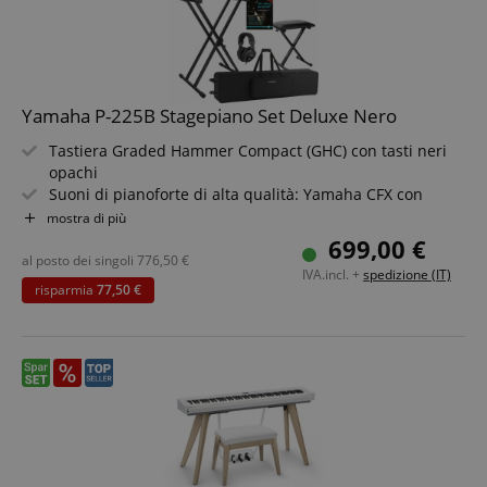
Yamaha P-225B Stagepiano Set Deluxe Nero
Tastiera Graded Hammer Compact (GHC) con tasti neri
opachi
Suoni di pianoforte di alta qualità: Yamaha CFX con
tecnologia Virtual Resonance Modeling lite (VRM lite)
mostra di più
Colori timbrici: 24 suoni inclusi Dual, Split e Duo mode
699,00 €
303 brani per l?apprendimento disponibili tramite l?app
al posto dei singoli
776,50
€
IVA.incl. +
spedizione (IT)
Smart Pianist
risparmia
77,50 €
USB-to-Host MIDI & Audio
Set risparmio incluso McGrey KBT-3222-88 keyboard
trolley, supporto per tastiera, cuffie, panca per tastiera e
metodo per pianoforte