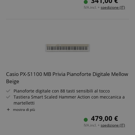
341,00 €
2x 10 watt altoparlanti
IVA.incl. +
spedizione (IT)
USB-MIDI e app PianoRemote
Compatto: 11 kg, incluso leggio e pedale
Casio PX-S1100 MB Privia Pianoforte Digitale Mellow
Beige
Pianoforte digitale con 88 tasti sensibili al tocco
Tastiera Smart Scaled Hammer Action con meccanica a
martelletti
18 timbri
mostra di più
Design straordinariamente compatto
479,00 €
Include adattatore Bluetooth WU-BT10
IVA.incl. +
spedizione (IT)
Bluetooth Audio + MIDI, USB TO HOST, LINE OUT