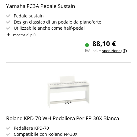
Yamaha FC3A Pedale Sustain
Pedale sustain
Design classico di un pedale da pianoforte
Utilizzabile anche come half-pedal
Cavo: 1,5 m
mostra di più
Jack da 6,3 mm
88,10 €
IVA.incl. +
spedizione (IT)
Roland KPD-70 WH Pedaliera Per FP-30X Bianca
Pedaliera KPD-70
Compatibile con Roland FP-30X