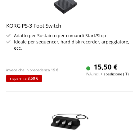
KORG PS-3 Foot Switch
Adatto per Sustain o per comandi Start/Stop
Ideale per sequencer, hard disk recorder, arpeggiatore,
ecc.
15,50 €
invece che in precedenza
19
€
IVA.incl. +
spedizione (IT)
risparmia
3,50 €