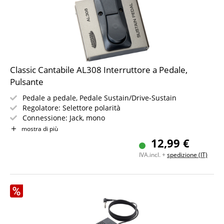
Classic Cantabile AL308 Interruttore a Pedale,
Pulsante
Pedale a pedale, Pedale Sustain/Drive-Sustain
Regolatore: Selettore polarità
Connessione: Jack, mono
Cavo di collegamento
non
incluso
mostra di più
Peso 100 g
12,99 €
Dimensioni: 94 x 88 x 50 mm
IVA.incl. +
spedizione (IT)