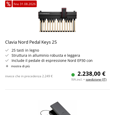
fino 31.08.2026
Clavia Nord Pedal Keys 25
25 tasti in legno
Struttura in alluminio robusta e leggera
Include il pedale di espressione Nord EP30 con
resistenza regolabile
mostra di più
Alimentazione via MIDI (con Nord Organ 3)
2.238,00 €
Progettato per un'esecuzione precisa ed espressiva con
invece che in precedenza
2.249
€
IVA.incl. +
spedizione (IT)
il tallone
Estensione C2 a C4 / Note MIDI 36 a 60