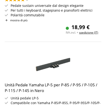
Pedale sustain universale dal design elegante
Per tutti i keyboard, stagepiano e pianoforti elettrici
Polarità commutabile
Cavo di collegamento lungo 1,6 m
mostra di più
Con jack angolato da 6,35 mm
18,99 €
IVA.incl. +
spedizione (IT)
Unità Pedale Yamaha LP-5 per P-85 / P-95 / P-105 /
P-115 / P-145 in Nero
Unità pedale LP-5
Compatibile con Yamaha P-85/P-85S, P-95/P-95S/P-105/P-