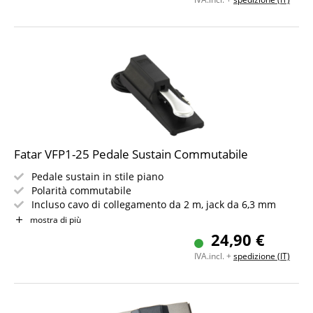
Fatar VFP1-25 Pedale Sustain Commutabile
Pedale sustain in stile piano
Polarità commutabile
Incluso cavo di collegamento da 2 m, jack da 6,3 mm
Utilizzabile anche come pedale start-stop per
mostra di più
accompagnamento automatico
24,90 €
Per tutte le tastiere, stage piano e pianoforti elettrici
IVA.incl. +
spedizione (IT)