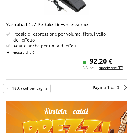
Yamaha FC-7 Pedale Di Espressione
Pedale di espressione per volume, filtro, livello
dell'effetto
Adatto anche per unità di effetti
Incluso cavo da 1,5 m
mostra di più
92,20 €
IVA.incl. +
spedizione (IT)
Pagina
1
da
3
18 Articoli per pagina