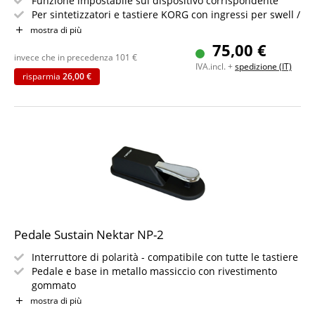
Funzione impostabile sul dispositivo corrispondente
Per sintetizzatori e tastiere KORG con ingressi per swell /
expression pedal
mostra di più
75,00 €
invece che in precedenza
101
€
IVA.incl. +
spedizione (IT)
risparmia
26,00 €
Pedale Sustain Nektar NP-2
Interruttore di polarità - compatibile con tutte le tastiere
Pedale e base in metallo massiccio con rivestimento
gommato
Piastra in gomma antiscivolo per una presa sicura sul
mostra di più
pavimento