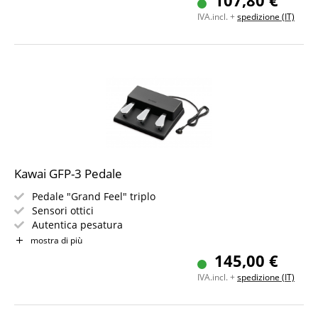
107,80 €
IVA.incl. +
spedizione (IT)
Kawai GFP-3 Pedale
Pedale "Grand Feel" triplo
Sensori ottici
Autentica pesatura
Realizzazione robusta in plastica
mostra di più
Compatibile con mezzo pedale
145,00 €
Adatto per MP11SE, MP7SE, ES920 e ES520
IVA.incl. +
spedizione (IT)