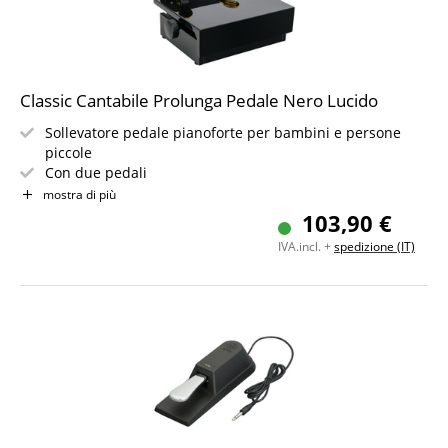
Classic Cantabile Prolunga Pedale Nero Lucido
Sollevatore pedale pianoforte per bambini e persone
piccole
Con due pedali
Regolabile in altezza da 13 a 20 cm
mostra di più
Ideale per scuole di musica e uso domestico
103,90 €
Compatibile con strumenti a due o tre pedali
IVA.incl. +
spedizione (IT)
Colore: nero lucido