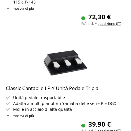
115 e P-145
Colore: Nero
mostra di più
72,30 €
IVA.incl. +
spedizione (IT)
Classic Cantabile LP-Y Unità Pedale Tripla
Unità pedale trasportabile
Adatta a molti pianoforti Yamaha delle serie P e DGX
Molle in acciaio di alta qualità
Connettore multipin
mostra di più
Scocca in plastica nera opaca
39,90 €
IVA.incl. +
spedizione (IT)