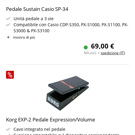
Pedale Sustain Casio SP-34
Unità pedale a 3 vie
Compatibile con Casio CDP-S350, PX-S1000, PX-S1100, PX-
S3000 & PX-S3100
Colore: Nero
mostra di più
69,00 €
IVA.incl. +
spedizione (IT)
Korg EXP-2 Pedale Expression/Volume
Cavo integrato nel pedale