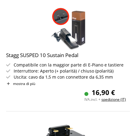
Stagg SUSPED 10 Sustain Pedal
Compatibile con la maggior parte di E-Piano e tastiere
Interruttore: Aperto (+ polarità) / chiuso (polarità)
Uscita: cavo da 1,5 m con connettore da 6,35 mm
Robusto corpo in plastica con pedale cromato
mostra di più
16,90 €
IVA.incl. +
spedizione (IT)