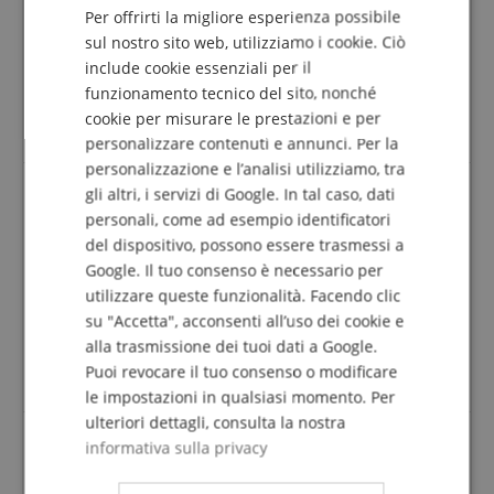
Per offrirti la migliore esperienza possibile
La revisione delle valutazioni è stata effettuata
DUTCH
sul nostro sito web, utilizziamo i cookie. Ciò
come segue: Solo i clienti registrati nel nostro
include cookie essenziali per il
FRENCH
negozio online e che hanno effettivamente
funzionamento tecnico del sito, nonché
acquistato il prodotto da noi possono inviare una
ITALIAN
valutazione per l'articolo nel conto cliente.
cookie per misurare le prestazioni e per
personalizzare contenuti e annunci. Per la
SPANISH
personalizzazione e l’analisi utilizziamo, tra
gli altri, i servizi di Google. In tal caso, dati
personali, come ad esempio identificatori
Fischio del naso
del dispositivo, possono essere trasmessi a
Recensione di
A. P. A. J.
il 16.11.2019
Google. Il tuo consenso è necessario per
Questa recensione è stata tradotta automaticamente. Lingua
utilizzare queste funzionalità. Facendo clic
originale
su "Accetta", acconsenti all’uso dei cookie e
acquisto verificato
alla trasmissione dei tuoi dati a Google.
L'ho comprato per mia sorella.
Puoi revocare il tuo consenso o modificare
E lei ne è molto felice.
le impostazioni in qualsiasi momento. Per
ulteriori dettagli, consulta la nostra
informativa sulla privacy
Alles top