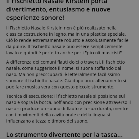
Il Fischietto Nasale Kirstein porta
divertimento, entusiasmo e nuove
esperienze sonore!
Il Fischietto Nasale Kirstein non è più realizzato nella
classica costruzione in legno, ma in una plastica speciale.
Ciò lo rende estremamente robusto e assolutamente facile
da pulire. Il fischietto nasale può essere semplicemente
lavato e quindi è perfetto anche per i "piccoli musicisti".
A differenza dei comuni flauti dolci o traversi, il fischietto
nasale, come suggerisce il nome, si suona soffiando dal
naso. Ma non preoccuparti, è letteralmente facilissimo
suonare il fischietto nasale. Già dopo poco allenamento si
può fare musica vera con questo piccolo strumento.
Tecnica di esecuzione: il fischietto nasale si posiziona sul
naso e sopra la bocca. Soffiando con precisione attraverso il
naso si produce un suono di flauto e la sua durata, mentre
con i movimenti della cavità orale e della lingua si
influenzano altezza e timbro del suono.
Lo strumento divertente per la tasca...