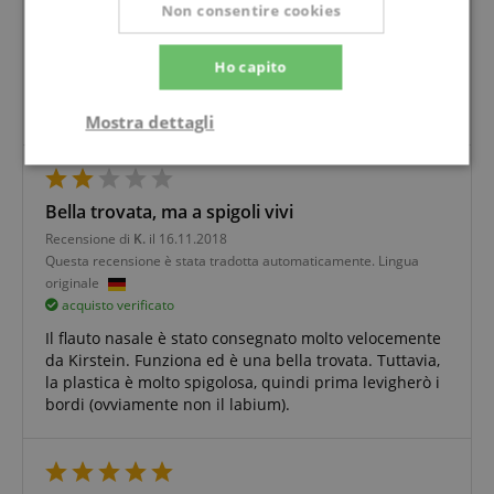
Non consentire cookies
Recensione di
Andreas
il 27.03.2019
Questa recensione è stata tradotta automaticamente. Lingua
originale
Ho capito
acquisto verificato
Articolo come specificato, prezzo per il design buono.
Mostra dettagli
Strettamente
Prestazione
necessario
Bella trovata, ma a spigoli vivi
Recensione di
K.
il 16.11.2018
Questa recensione è stata tradotta automaticamente. Lingua
Targeting
Funzionalità
Non
originale
classificati
acquisto verificato
Il flauto nasale è stato consegnato molto velocemente
da Kirstein. Funziona ed è una bella trovata. Tuttavia,
la plastica è molto spigolosa, quindi prima levigherò i
bordi (ovviamente non il labium).
Strettamente necessario
Prestazione
Targeting
Funzionalità
Non classificati