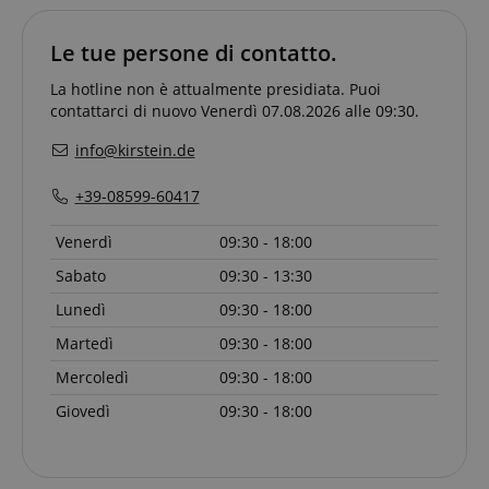
sid
www.kirstein.it
Le tue persone di contatto.
La hotline non è attualmente presidiata. Puoi
contattarci di nuovo Venerdì 07.08.2026 alle 09:30.
info@kirstein.de
+39-08599-60417
Venerdì
09:30 - 18:00
FPGSID
.kirstein.it
Sabato
09:30 - 13:30
Lunedì
09:30 - 18:00
Martedì
09:30 - 18:00
Mercoledì
09:30 - 18:00
Giovedì
09:30 - 18:00
Fornitore
Fornitore /
Nome
Scadenza
Descrizione
Nome
/
Dominio
Scadenza
Descrizione
Dominio
Fornitore
session-id-time
11 mesi 4
Questo cookie
Amazon.com
Nome
Fornitore /
/
Scadenza
Descrizione
Nome
Scadenza
Descrizione