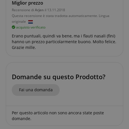
Miglior prezzo
I cookie strettamente necessari consentono
Recensione di
Arjen
il 13.11.2018
funzionalità del sito Web principale come l'accesso
degli utenti e la gestione dell'account. Il sito Web
Questa recensione è stata tradotta automaticamente. Lingua
non può essere utilizzato correttamente senza i
originale
cookie strettamente necessari.
acquisto verificato
Nome
Fornitore / Dominio
S
Erano puntuali, quindi va bene, ma i flauti nasali (fini)
CrossDomainCookieScriptConsent_389
.crossdomain.cookie-
hanno un prezzo particolarmente buono. Molto felice.
script.com
Grazie mille.
sid_key
www.kirstein.it
CookieScriptConsent
CookieScript
.kirstein.it
Domande su questo Prodotto?
Fai una domanda
Per questo articolo non sono ancora state poste
domande.
Google Privacy Policy