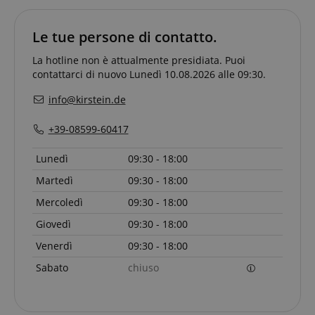
site.
amazon-pay-
Sessione
Amazon
_uetvid
1 anno
This is a
Microsoft
connectedAuth
www.kirstein.it
cookie
Le tue persone di contatto.
Corporation
utilised by
.kirstein.it
language
www.kirstein.it
Sessione
Esistono molti
Microsoft
La hotline non è attualmente presidiata. Puoi
tipi diversi di
Bing Ads and
cookie associati
is a tracking
contattarci di nuovo Lunedì 10.08.2026 alle 09:30.
a questo nome
cookie. It
e in genere si
allows us to
info@kirstein.de
consiglia di
engage with
dare
a user that
un'occhiata più
has
+39-08599-60417
dettagliata a
previously
come viene
visited our
utilizzato su un
website.
Lunedì
09:30 - 18:00
determinato
sito web.
FPID
.kirstein.it
1 anno 1
Tuttavia, nella
Martedì
09:30 - 18:00
mese
maggior parte
dei casi, verrà
FPLC
.kirstein.it
20 ore
Mercoledì
09:30 - 18:00
probabilmente
utilizzato per
Giovedì
09:30 - 18:00
memorizzare le
preferenze
Venerdì
09:30 - 18:00
della lingua,
potenzialmente
Sabato
chiuso
per fornire
contenuti nella
lingua
memorizzata.
La categoria