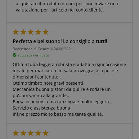
acquistato il prodotto da noi possono inviare una
Targeting
Funzionalità
Non
valutazione per l'articolo nel conto cliente.
classificati
Perfetta e bel suono! La consiglio a tutti!
Recensione di
Cesare
il 24.08.2021
acquisto verificato
Strettamente necessario
Prestazione
Ottima tuba leggera robusta e adatta a ogni occasione
Targeting
Funzionalità
Non classificati
ideale per marciare e in sala prove grazie a peso e
I cookie strettamente necessari consentono
dimensioni contenute..
funzionalità del sito Web principale come l'accesso
Ottimo timbro note gravi possenti
degli utenti e la gestione dell'account. Il sito Web
Meccanica buona pistoni da pulire e rodare un
non può essere utilizzato correttamente senza i
po'..poi vanno alla grande..
cookie strettamente necessari.
Borsa economica ma funzionale.molto leggera...
Nome
Fornitore / Dominio
S
Servizio e assistenza buona
Infine prezzo molto basso ma tanta qualità.
CrossDomainCookieScriptConsent_389
.crossdomain.cookie-
script.com
sid_key
www.kirstein.it
CookieScriptConsent
CookieScript