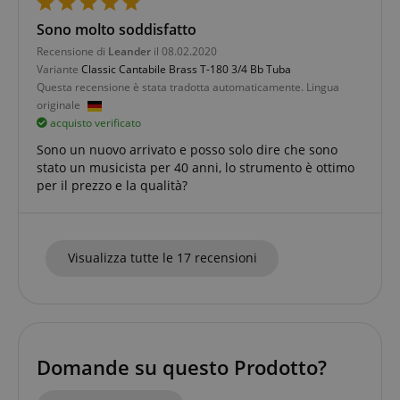
dove si erano
significativo del
fornisce
interrotti sulle
servizio di
informazioni
Sono molto soddisfatto
pagine del
analisi più
su come
server.
comunemente
l'utente
Recensione di
Leander
il 08.02.2020
utilizzato da
finale utilizza
session-id-apay
11 mesi 4
Variante
Classic Cantabile Brass T-180 3/4 Bb Tuba
Amazon
Google. Questo
il sito Web e
settimane
.amazon.com
cookie viene
qualsiasi
Questa recensione è stata tradotta automaticamente. Lingua
utilizzato per
pubblicità
originale
apay-session-
11 mesi 4
Questo cookie
Amazon.com
distinguere
che l'utente
set
settimane
è impostato da
Inc.
acquisto verificato
utenti unici
finale
Amazon Pay. I
www.kirstein.it
assegnando un
potrebbe
cookie di
Sono un nuovo arrivato e posso solo dire che sono
numero
aver visto
sessione
generato
prima di
stato un musicista per 40 anni, lo strumento è ottimo
vengono
casualmente
visitare il sito
utilizzati dal
per il prezzo e la qualità?
come
Web.
server per
identificatore
memorizzare
del cliente. È
MUID
1 anno
This cookie
Microsoft
informazioni
incluso in ogni
is widely
Corporation
sulle attività
richiesta di
used my
.bing.com
della pagina
pagina in un
Microsoft as
Visualizza tutte le 17 recensioni
utente in modo
sito e utilizzato
a unique
che gli utenti
per calcolare i
user
possano
dati di
identifier. It
facilmente
visitatori,
can be set by
riprendere da
sessioni e
embedded
dove si erano
campagne per i
microsoft
interrotti sulle
rapporti di
scripts.
pagine del
analisi dei siti.
Widely
server.
Domande su questo Prodotto?
Per
believed to
impostazione
sync across
aHistoryArticles
www.kirstein.it
Sessione
This cookie is
predefinita, è
many
used to record
impostato per
different