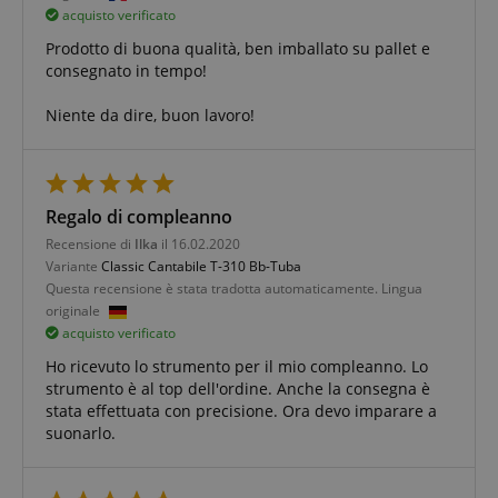
FPGSID
.kirstein.it
acquisto verificato
Prodotto di buona qualità, ben imballato su pallet e
consegnato in tempo!
Niente da dire, buon lavoro!
Fornitore
Fornitore /
Nome
Scadenza
Descrizione
Nome
/
Dominio
Scadenza
Descrizione
Regalo di compleanno
Dominio
Fornitore
session-id-time
11 mesi 4
Questo cookie
Amazon.com
Nome
Fornitore /
/
Scadenza
Descrizione
Recensione di
Ilka
il 16.02.2020
Nome
Scadenza
Descrizione
settimane
è impostato da
scarab.mayAdd
Inc.
Sessione
Emarsys
Dominio
Dominio
Variante
Classic Cantabile T-310 Bb-Tuba
Amazon Pay. I
.amazon.com
.kirstein.it
cookie di
Questa recensione è stata tradotta automaticamente. Lingua
_ga_6FDZC7C8F6
_fbp
.kirstein.it
1 anno 1
2 mesi 4
This cookie is
Utilizzato da
Meta Platform
sessione
scarab.profile
.kirstein.it
1 anno
mese
settimane
used by Google
Facebook
originale
Inc.
vengono
Analytics to
per fornire
.kirstein.it
acquisto verificato
utilizzati dal
persist session
una serie di
server per
state.
prodotti
memorizzare
Ho ricevuto lo strumento per il mio compleanno. Lo
pubblicitari
informazioni
come offerte
strumento è al top dell'ordine. Anche la consegna è
_ga
1 anno 1
Questo nome
Google
sulle attività
in tempo
mese
di cookie è
LLC
stata effettuata con precisione. Ora devo imparare a
della pagina
reale da
associato a
.kirstein.it
utente in modo
suonarlo.
inserzionisti
Google
che gli utenti
di terze parti
Universal
possano
Analytics, che è
facilmente
IDE
1 anno
un
Questo
Google LLC
riprendere da
aggiornamento
cookie
.doubleclick.net