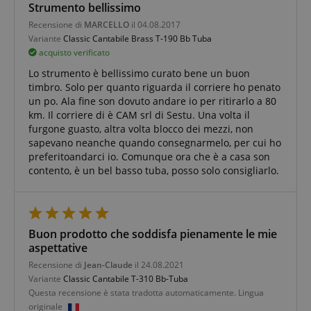
.kirstein.it
Strumento bellissimo
Recensione di
MARCELLO
il 04.08.2017
Variante
Classic Cantabile Brass T-190 Bb Tuba
acquisto verificato
Lo strumento è bellissimo curato bene un buon
timbro. Solo per quanto riguarda il corriere ho penato
un po. Ala fine son dovuto andare io per ritirarlo a 80
km. Il corriere di è CAM srl di Sestu. Una volta il
furgone guasto, altra volta blocco dei mezzi, non
sapevano neanche quando consegnarmelo, per cui ho
Google Privacy Policy
preferitoandarci io. Comunque ora che è a casa son
contento, è un bel basso tuba, posso solo consigliarlo.
sid
www.kirstein.it
Buon prodotto che soddisfa pienamente le mie
aspettative
Recensione di
Jean-Claude
il 24.08.2021
Variante
Classic Cantabile T-310 Bb-Tuba
Questa recensione è stata tradotta automaticamente. Lingua
originale