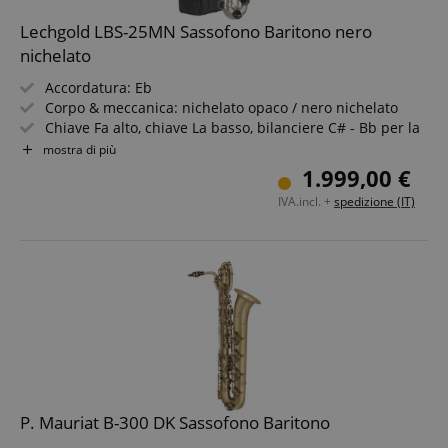
Lechgold LBS-25MN Sassofono Baritono nero
nichelato
Accordatura: Eb
Corpo & meccanica: nichelato opaco / nero nichelato
Chiave Fa alto, chiave La basso, bilanciere C# - Bb per la
mano sinistra
mostra di più
Ance di alta qualità con risonatori metallici
1.999,00 €
Incl. custodia trolley con tracolla
IVA.incl. +
spedizione (IT)
Incl. ancia Vandoren Classic Blu, bocchino & legatura
P. Mauriat B-300 DK Sassofono Baritono