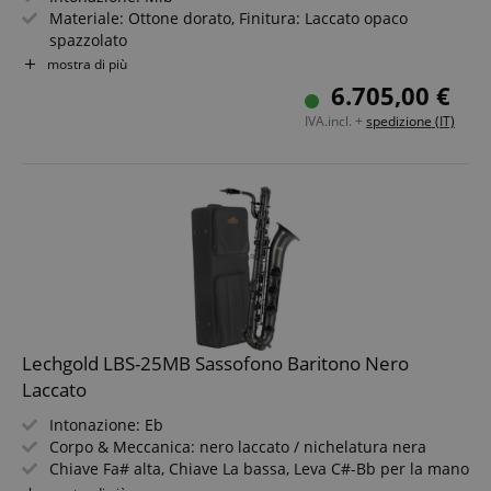
Materiale: Ottone dorato, Finitura: Laccato opaco
spazzolato
Curva a S placcata argento
mostra di più
Pregiate incisioni a mano sul campana
6.705,00 €
Vere placchette in madreperla
IVA.incl. +
spedizione (IT)
Include custodia, bocchino e accessori
Lechgold LBS-25MB Sassofono Baritono Nero
Laccato
Intonazione: Eb
Corpo & Meccanica: nero laccato / nichelatura nera
Chiave Fa# alta, Chiave La bassa, Leva C#-Bb per la mano
sinistra