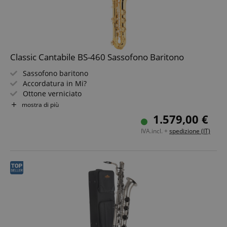
Classic Cantabile BS-460 Sassofono Baritono
Sassofono baritono
Accordatura in Mi?
Ottone verniciato
Risonatori in metallo
mostra di più
Con chiave A
1.579,00 €
Include accessori completi
IVA.incl. +
spedizione (IT)