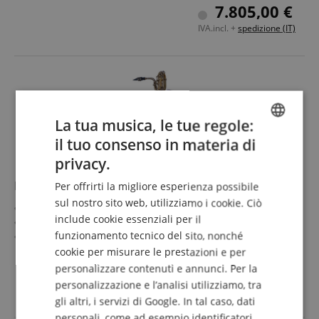
Intarsi autentici in Black Pearl
7.805,00 €
Include custodia, bocchino e accessori
IVA.incl. +
spedizione (IT)
La tua musica, le tue regole:
il tuo consenso in materia di
ENGLISH
privacy.
GERMAN
P. Mauriat Sassofono Baritono B-300 UL
Per offrirti la migliore esperienza possibile
DUTCH
sul nostro sito web, utilizziamo i cookie. Ciò
Intonazione: Mib
include cookie essenziali per il
FRENCH
Materiale: Ottone, Finitura: Non Verniciato
funzionamento tecnico del sito, nonché
Incisioni a mano Elde su campana e curva del corpo
ITALIAN
Facile risposta, suono pieno in tutte le tonalità
cookie per misurare le prestazioni e per
mostra di più
La nota più bassa: La grave
personalizzare contenuti e annunci. Per la
8.383,00 €
SPANISH
Intarsi per dita in vera Perla Nera
personalizzazione e l’analisi utilizziamo, tra
IVA.incl. +
spedizione (IT)
gli altri, i servizi di Google. In tal caso, dati
personali, come ad esempio identificatori