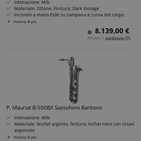
Intonazione: Mib
Materiale: Ottone, Finitura: Dark Vintage
Incisioni a mano Elde su campana e curva del corpo
Intarsi in vera Abalone sulle chiavi
mostra di più
La nota La bassa e Fa# acuto
8.139,00 €
Include custodia, bocchino e accessori
IVA.incl. +
spedizione (IT)
P. Mauriat B-500BX Sassofono Baritono
Intonazione: Mib
Materiale: Nichel argento, finitura: nichel nero con chiavi
argentate
Pregiate incisioni a mano sul collo a S, campana e corpo
mostra di più