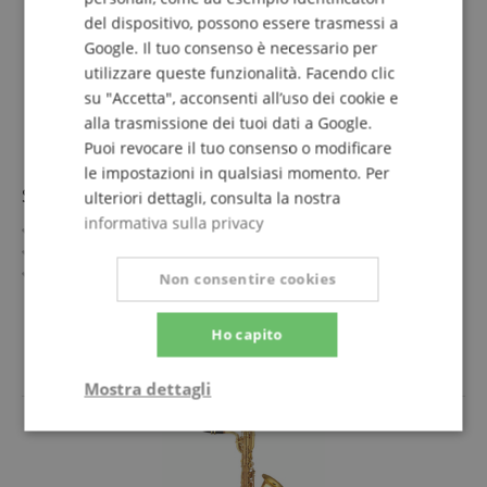
del dispositivo, possono essere trasmessi a
Google. Il tuo consenso è necessario per
utilizzare queste funzionalità. Facendo clic
su "Accetta", acconsenti all’uso dei cookie e
alla trasmissione dei tuoi dati a Google.
Puoi revocare il tuo consenso o modificare
le impostazioni in qualsiasi momento. Per
Sassofono Baritono P. Mauriat B-301 GL
ulteriori dettagli, consulta la nostra
informativa sulla privacy
Intonazione: Mib
Materiale: Ottone, Finitura: Vernice dorata
Incisioni a mano Elde su campana e curva del corpo
Non consentire cookies
Intarsi in vera madreperla sulle chiavi
mostra di più
La nota più bassa: La grave
6.764,00 €
Ho capito
Include custodia, bocchino e accessori
IVA.incl. +
spedizione (IT)
Mostra dettagli
Strettamente
Prestazione
necessario