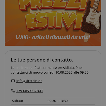
CookieScriptConsent
CookieScript
.kirstein.it
Google Privacy Policy
Le tue persone di contatto.
sid
www.kirstein.it
La hotline non è attualmente presidiata. Puoi
contattarci di nuovo Lunedì 10.08.2026 alle 09:30.
info@kirstein.de
+39-08599-60417
Sabato
09:30 - 13:30