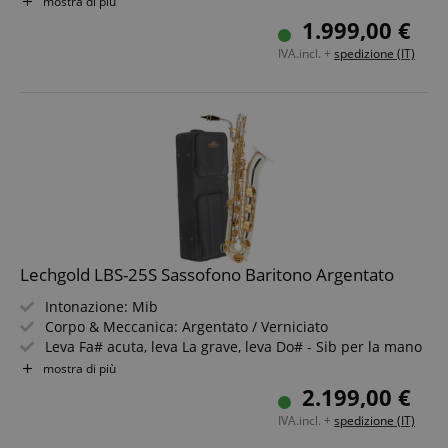
mostra di più
Cuscinetti di alta qualità con risonatori metallici
1.999,00 €
Incl. valigetta trolley con tracolla
IVA.incl. +
spedizione (IT)
Incl. Ancia Vandoren Classic Blue, bocchino & legatura
Lechgold LBS-25S Sassofono Baritono Argentato
Intonazione: Mib
Corpo & Meccanica: Argentato / Verniciato
Leva Fa# acuta, leva La grave, leva Do# - Sib per la mano
sinistra
mostra di più
Tamponi di alta qualità con risonatori in metallo
2.199,00 €
Incl. custodia trolley con tracolla
IVA.incl. +
spedizione (IT)
Incl. Vandoren Ancia Classic Blue, bocchino & legatura