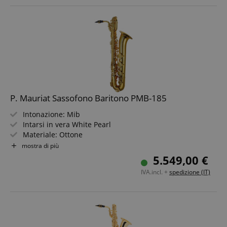
P. Mauriat Sassofono Baritono PMB-185
Intonazione: Mib
Intarsi in vera White Pearl
Materiale: Ottone
Finitura: Verniciatura oro
mostra di più
Include custodia, bocchino e accessori
5.549,00 €
IVA.incl. +
spedizione (IT)