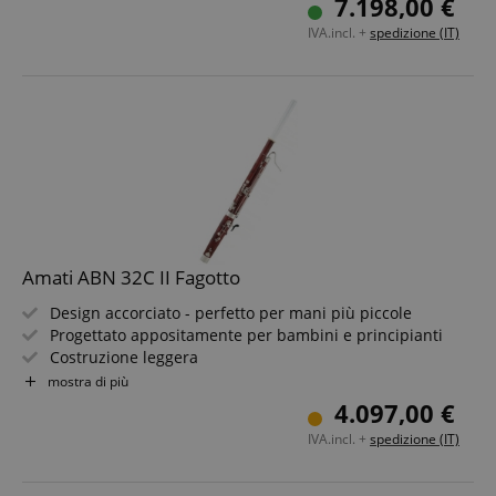
7.198,00 €
Meccanica argentata
IVA.incl. +
spedizione (IT)
Inclusi custodia, accessori e 2 ance a S
Amati ABN 32C II Fagotto
Design accorciato - perfetto per mani più piccole
Progettato appositamente per bambini e principianti
Costruzione leggera
Meccanica ergonomica e supporto equilibrato
mostra di più
Chiavi: 16, Rotelle: 2
4.097,00 €
IVA.incl. +
spedizione (IT)