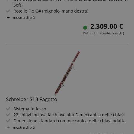
Soft)
Rotelle F e G# (mignolo, mano destra)
Imbottiture di alta qualità dall?Italia
mostra di più
Risonatore in acrilico per tono equilibrato e intonazione
2.309,00 €
pulita
IVA.incl. +
spedizione (IT)
Incl. custodia per doppia ancia
Incl. custodia leggera con tracolle zaino (regolabili)
Schreiber S13 Fagotto
Sistema tedesco
22 chiavi inclusa la chiave alta D meccanica delle chiavi
Dimensione standard con meccanica delle chiavi adatta
ai bambini
mostra di più
Materiale: acero di montagna