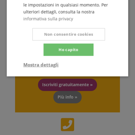
le impostazioni in qualsiasi momento. Per
ulteriori dettagli, consulta la nostra
informativa sulla privacy
Non consentire cookies
Il Kirstein Beat!
Ho capito
Iscriviti ora alla nostra newsletter e assicurati il tuo
voucher da 5€
.
Mostra dettagli
Strettamente
Prestazione
necessario
Iscriviti gratuitamente »
Più info »
Targeting
Funzionalità
Non
classificati