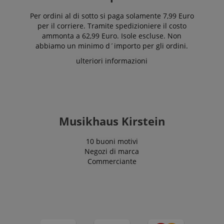
Per ordini al di sotto si paga solamente 7,99 Euro
per il corriere. Tramite spedizioniere il costo
ammonta a 62,99 Euro. Isole escluse. Non
abbiamo un minimo d´importo per gli ordini.
Google Privacy Policy
ulteriori informazioni
sid
www.kirstein.it
Musikhaus Kirstein
10 buoni motivi
Negozi di marca
Commerciante
FPGSID
.kirstein.it