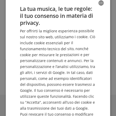
info@kirstein.de
La tua musica, le tue regole:
il tuo consenso in materia di
ENGLISH
+39-08599-60417
privacy.
GERMAN
Venerdì
09:30 - 18:00
Per offrirti la migliore esperienza possibile
DUTCH
Sabato
09:30 - 13:30
sul nostro sito web, utilizziamo i cookie. Ciò
include cookie essenziali per il
FRENCH
Lunedì
09:30 - 18:00
funzionamento tecnico del sito, nonché
ITALIAN
Martedì
09:30 - 18:00
cookie per misurare le prestazioni e per
Mercoledì
09:30 - 18:00
personalizzare contenuti e annunci. Per la
SPANISH
personalizzazione e l’analisi utilizziamo, tra
Giovedì
09:30 - 18:00
gli altri, i servizi di Google. In tal caso, dati
personali, come ad esempio identificatori
del dispositivo, possono essere trasmessi a
Google. Il tuo consenso è necessario per
utilizzare queste funzionalità. Facendo clic
su "Accetta", acconsenti all’uso dei cookie e
alla trasmissione dei tuoi dati a Google.
Puoi revocare il tuo consenso o modificare