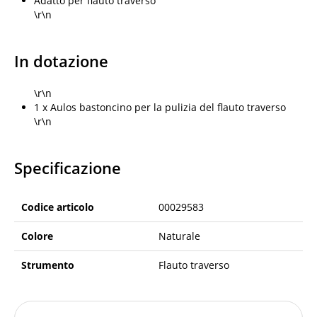
Adatto per flauto traverso
\r\n
In dotazione
\r\n
1 x Aulos bastoncino per la pulizia del flauto traverso
\r\n
Specificazione
Codice articolo
00029583
Colore
Naturale
Strumento
Flauto traverso