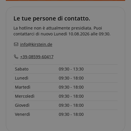
I cookie strettamente necessari consentono
funzionalità del sito Web principale come l'accesso
Le tue persone di contatto.
degli utenti e la gestione dell'account. Il sito Web
non può essere utilizzato correttamente senza i
cookie strettamente necessari.
La hotline non è attualmente presidiata. Puoi
contattarci di nuovo Lunedì 10.08.2026 alle 09:30.
Nome
Fornitore / Dominio
S
CrossDomainCookieScriptConsent_389
.crossdomain.cookie-
info@kirstein.de
script.com
sid_key
www.kirstein.it
+39-08599-60417
CookieScriptConsent
CookieScript
Sabato
09:30 - 13:30
.kirstein.it
Lunedì
09:30 - 18:00
Martedì
09:30 - 18:00
Mercoledì
09:30 - 18:00
Giovedì
09:30 - 18:00
Venerdì
09:30 - 18:00
Google Privacy Policy