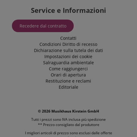
determinato
sito web.
FPID
.kirstein.it
1 anno 1
Service e Informazioni
Tuttavia, nella
mese
maggior parte
dei casi, verrà
FPLC
.kirstein.it
20 ore
probabilmente
Recedere dal contratto
utilizzato per
memorizzare le
preferenze
Contatti
della lingua,
Condizioni
Diritto di recesso
potenzialmente
per fornire
Dichiarazione sulla tutela dei dati
contenuti nella
Impostazioni dei cookie
lingua
memorizzata.
Salraguardia ambientale
La categoria
Come raggiungerci
ICC qui fornita
Orari di apertura
si basa su
questo utilizzo.
Restituzione e reclami
Editoriale
© 2026 Musikhaus Kirstein GmbH
Tutti i prezzi sono IVA inclusa più
spedizione
** Prezzo consigliato dal produttore
I migliori articoli di prezzo sono esclusi dalle offerte