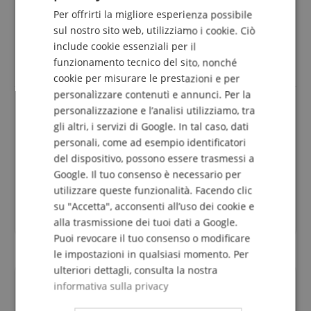
acquisto verificato
Per offrirti la migliore esperienza possibile
Grazie al moschettone, il mio strumento è fissato in
DUTCH
sul nostro sito web, utilizziamo i cookie. Ciò
modo affidabile. Questo è particolarmente buono per
include cookie essenziali per il
FRENCH
me che sono un principiante. L'ampio cuscinetto per il
funzionamento tecnico del sito, nonché
collo assicura una buona e rilassata tenuta. Grande!
ITALIAN
cookie per misurare le prestazioni e per
personalizzare contenuti e annunci. Per la
SPANISH
personalizzazione e l’analisi utilizziamo, tra
gli altri, i servizi di Google. In tal caso, dati
Grande prodotto!
personali, come ad esempio identificatori
Recensione di
Claudia
il 27.12.2016
del dispositivo, possono essere trasmessi a
Questa recensione è stata tradotta automaticamente. Lingua
originale
Google. Il tuo consenso è necessario per
acquisto verificato
utilizzare queste funzionalità. Facendo clic
su "Accetta", acconsenti all’uso dei cookie e
Sono molto soddisfatti della cintura. Qualità piacevole
da indossare.
alla trasmissione dei tuoi dati a Google.
Puoi revocare il tuo consenso o modificare
le impostazioni in qualsiasi momento. Per
ulteriori dettagli, consulta la nostra
informativa sulla privacy
Domande su questo Prodotto?