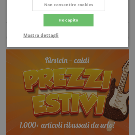
Non consentire cookies
Fai una domanda
Ho capito
Per questo articolo non sono ancora state poste
Mostra dettagli
domande.
Strettamente
Prestazione
necessario
Targeting
Funzionalità
Non
classificati
Strettamente necessario
Prestazione
Targeting
Funzionalità
Non classificati