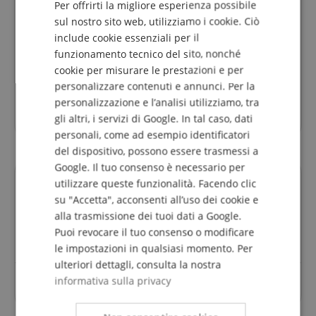
Per offrirti la migliore esperienza possibile
originale
DUTCH
sul nostro sito web, utilizziamo i cookie. Ciò
acquisto verificato
include cookie essenziali per il
FRENCH
Normalmente suono il bocchino AL3 Vandoren. È un
funzionamento tecnico del sito, nonché
ITALIAN
po' più piccolo e suona più leggero del V5. Il V5 A15
cookie per misurare le prestazioni e per
suona più caldo e più scuro.... ma ha bisogno di più
personalizzare contenuti e annunci. Per la
SPANISH
aria e forse di un'ancia più leggera.
personalizzazione e l’analisi utilizziamo, tra
Salta facilmente ma ha bisogno di un po' più di aria
gli altri, i servizi di Google. In tal caso, dati
come sono abituato ora.
personali, come ad esempio identificatori
del dispositivo, possono essere trasmessi a
Google. Il tuo consenso è necessario per
utilizzare queste funzionalità. Facendo clic
Domande su questo Prodotto?
su "Accetta", acconsenti all’uso dei cookie e
alla trasmissione dei tuoi dati a Google.
Fai una domanda
Puoi revocare il tuo consenso o modificare
le impostazioni in qualsiasi momento. Per
ulteriori dettagli, consulta la nostra
Per questo articolo non sono ancora state poste
informativa sulla privacy
domande.