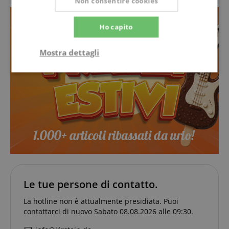
Non consentire cookies
Ho capito
Mostra dettagli
Strettamente
Prestazione
necessario
Targeting
Funzionalità
Non
classificati
Le tue persone di contatto.
La hotline non è attualmente presidiata. Puoi
Strettamente necessario
Prestazione
contattarci di nuovo Sabato 08.08.2026 alle 09:30.
Targeting
Funzionalità
Non classificati