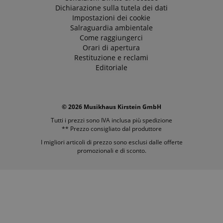
sito web.
FPID
.kirstein.it
1 anno 1
Dichiarazione sulla tutela dei dati
Tuttavia, nella
mese
maggior parte
Impostazioni dei cookie
dei casi, verrà
FPLC
.kirstein.it
20 ore
Salraguardia ambientale
probabilmente
Come raggiungerci
utilizzato per
memorizzare le
Orari di apertura
preferenze
Restituzione e reclami
della lingua,
potenzialmente
Editoriale
per fornire
contenuti nella
lingua
memorizzata.
La categoria
© 2026 Musikhaus Kirstein GmbH
ICC qui fornita
si basa su
Tutti i prezzi sono IVA inclusa più
spedizione
questo utilizzo.
** Prezzo consigliato dal produttore
I migliori articoli di prezzo sono esclusi dalle offerte
promozionali e di sconto.