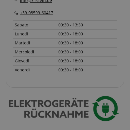
info@kirstein.de
I cookie strettamente necessari consentono
funzionalità del sito Web principale come l'accesso
+39-08599-60417
degli utenti e la gestione dell'account. Il sito Web
non può essere utilizzato correttamente senza i
cookie strettamente necessari.
Sabato
09:30 - 13:30
Nome
Fornitore / Dominio
S
Lunedì
09:30 - 18:00
CrossDomainCookieScriptConsent_389
.crossdomain.cookie-
Martedì
09:30 - 18:00
script.com
Mercoledì
09:30 - 18:00
sid_key
www.kirstein.it
CookieScriptConsent
CookieScript
Giovedì
09:30 - 18:00
.kirstein.it
Venerdì
09:30 - 18:00
Google Privacy Policy