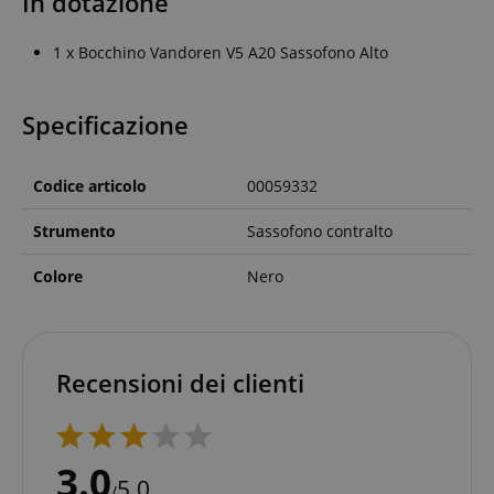
In dotazione
1 x Bocchino Vandoren V5 A20 Sassofono Alto
Specificazione
Codice articolo
00059332
Strumento
Sassofono contralto
Colore
Nero
Recensioni dei clienti
3.0
5.0
/