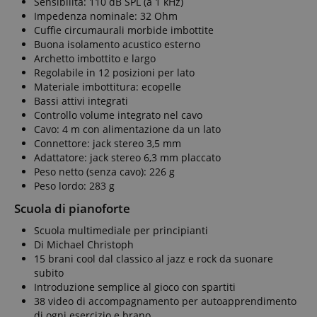
Sensibilità: 110 dB SPL (a 1 kHz)
visited by the
anni, sebbene
domains,
user on the
Impedenza nominale: 32 Ohm
sia
allowing
website, to
personalizzabile
user
Cuffie circumaurali morbide imbottite
recommend
dai proprietari
tracking.
Buona isolamento acustico esterno
related articles
di siti Web.
or content
Archetto imbottito e largo
_gcl_au
2 mesi 4
Utilizzato da
Google LLC
based on the
settimane
Google
.kirstein.it
Regolabile in 12 posizioni per lato
user's reading
AdSense per
history.
Materiale imbottitura: ecopelle
sperimentare
l'efficienza
Bassi attivi integrati
session-token
11 mesi 4
Amazon
della
Controllo volume integrato nel cavo
settimane
.amazon.com
pubblicità su
siti Web che
Cavo: 4 m con alimentazione da un lato
session-id
.amazon.com
11 mesi 4
I cookie di
utilizzano i
Connettore: jack stereo 3,5 mm
settimane
sessione
loro servizi
vengono
Adattatore: jack stereo 6,3 mm placcato
utilizzati dal
scarab.visitor
Emarsys
11 mesi 4
Peso netto (senza cavo): 226 g
server per
.kirstein.it
settimane
Peso lordo: 283 g
memorizzare
informazioni
_uetsid
1 giorno
This cookie
Microsoft
sulle attività
Scuola di pianoforte
is used by
Corporation
della pagina
Bing to
.kirstein.it
utente in modo
determine
Scuola multimediale per principianti
che gli utenti
what ads
Di Michael Christoph
possano
should be
facilmente
shown that
15 brani cool dal classico al jazz e rock da suonare
riprendere da
may be
subito
dove si erano
relevant to
interrotti sulle
Introduzione semplice al gioco con spartiti
the end user
pagine del
perusing the
38 video di accompagnamento per autoapprendimento
server.
site.
di ogni esercizio e brano