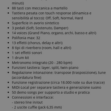
minuti)
88 tasti con meccanica a martello
Tastiera pesata con touch response (dinamica e
sensibilità al tocco): Off, Soft, Normal, Hard
Superficie in avorio sintetico
3 pedali (Soft, Sostenuto, Damper)
14 voices (Grand Piano, organo, archi, basso e altri)
Polifonia max: 32
Fornitore
Fornitore /
Nome
Scadenza
Descrizione
Nome
/
Dominio
Scadenza
Descrizione
13 effetti (chorus, delay e altri)
Dominio
Fornitore
8 tipi di riverbero (room, hall e altri)
session-id-time
11 mesi 4
Questo cookie
Amazon.com
Nome
Fornitore /
/
Scadenza
Descrizione
Nome
Scadenza
Descrizione
1 set effetti sonori
settimane
è impostato da
scarab.mayAdd
Inc.
Sessione
Emarsys
Dominio
Dominio
Amazon Pay. I
.amazon.com
.kirstein.it
1 drum kit
cookie di
_ga_6FDZC7C8F6
_fbp
.kirstein.it
1 anno 1
2 mesi 4
This cookie is
Utilizzato da
Meta Platform
Metronomo integrato (20 - 280 bpm)
sessione
scarab.profile
.kirstein.it
1 anno
mese
settimane
used by Google
Facebook
Inc.
vengono
Funzioni tastiera: layer, split, twin-piano
Analytics to
per fornire
.kirstein.it
utilizzati dal
persist session
una serie di
Regolazione intonazione: transpose (trasposizione), tune
server per
state.
prodotti
memorizzare
(accordatura fine)
pubblicitari
informazioni
come offerte
Funzione registrazione (circa 18.000 note su due tracce)
_ga
1 anno 1
Questo nome
Google
sulle attività
in tempo
mese
di cookie è
LLC
MIDI-Local per separare tastiera e generazione suono
della pagina
reale da
associato a
.kirstein.it
utente in modo
50 demo songs per supporto a studio e pratica
inserzionisti
Google
che gli utenti
di terze parti
Universal
Connessioni e interfacce:
possano
Analytics, che è
facilmente
- stereo line in/out
IDE
1 anno
un
Questo
Google LLC
riprendere da
aggiornamento
cookie
.doubleclick.net
- 2 uscite cuffie (jack 6,35 mm)
dove si erano
significativo del
fornisce