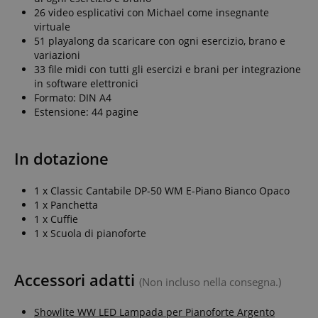
amazon-pay-
Sessione
Amazon
_uetvid
1 anno
This is a
Microsoft
26 video esplicativi con Michael come insegnante
connectedAuth
www.kirstein.it
cookie
Corporation
virtuale
utilised by
.kirstein.it
language
www.kirstein.it
Sessione
Esistono molti
51 playalong da scaricare con ogni esercizio, brano e
Microsoft
tipi diversi di
Bing Ads and
variazioni
cookie associati
is a tracking
33 file midi con tutti gli esercizi e brani per integrazione
a questo nome
cookie. It
e in genere si
allows us to
in software elettronici
consiglia di
engage with
Formato: DIN A4
dare
a user that
un'occhiata più
has
Estensione: 44 pagine
dettagliata a
previously
come viene
visited our
utilizzato su un
website.
determinato
In dotazione
sito web.
FPID
.kirstein.it
1 anno 1
Tuttavia, nella
mese
maggior parte
dei casi, verrà
1 x Classic Cantabile DP-50 WM E-Piano Bianco Opaco
FPLC
.kirstein.it
20 ore
probabilmente
1 x Panchetta
utilizzato per
memorizzare le
1 x Cuffie
preferenze
1 x Scuola di pianoforte
della lingua,
potenzialmente
per fornire
contenuti nella
Accessori adatti
lingua
(Non incluso nella consegna.)
memorizzata.
La categoria
ICC qui fornita
Showlite WW LED Lampada per Pianoforte Argento
si basa su