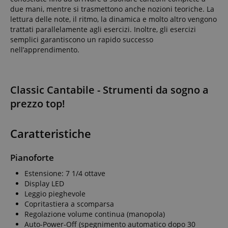
due mani, mentre si trasmettono anche nozioni teoriche. La
lettura delle note, il ritmo, la dinamica e molto altro vengono
trattati parallelamente agli esercizi. Inoltre, gli esercizi
semplici garantiscono un rapido successo
nell’apprendimento.
Classic Cantabile - Strumenti da sogno a
prezzo top!
Google Privacy Policy
sid
www.kirstein.it
Caratteristiche
Pianoforte
Estensione: 7 1/4 ottave
Display LED
Leggio pieghevole
Copritastiera a scomparsa
Regolazione volume continua (manopola)
Auto-Power-Off (spegnimento automatico dopo 30
FPGSID
.kirstein.it