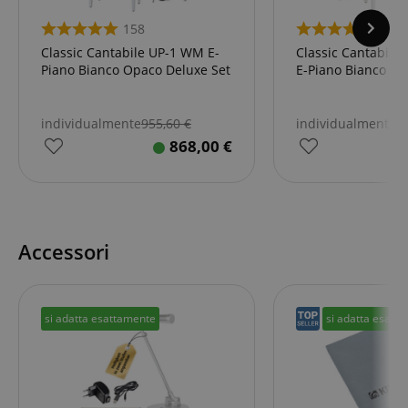
158
12
Classic Cantabile UP-1 WM E-
Classic Cantabile
Piano Bianco Opaco Deluxe Set
E-Piano Bianco Op
individualmente
955,60
€
individualmente
6
868,00
€
Accessori
si adatta esattamente
si adatta esatt