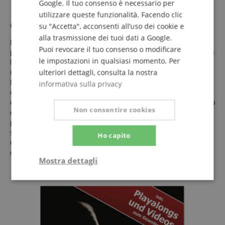
Google. Il tuo consenso è necessario per
utilizzare queste funzionalità. Facendo clic
Cuffie stereo comode
su "Accetta", acconsenti all’uso dei cookie e
alla trasmissione dei tuoi dati a Google.
Le KH-238 offrono un suono pieno ed equilibrato con bassi
Puoi revocare il tuo consenso o modificare
potenti e alti chiari. Hanno un’ottima presenza e una precisa
le impostazioni in qualsiasi momento. Per
localizzazione nel campo stereo. Il morbido archetto
imbottito è regolabile in lunghezza con 12 posizioni per lato.
ulteriori dettagli, consulta la nostra
Per un comfort ancora maggiore, le cuffie sono montate su
informativa sulla privacy
due assi rotanti. L’imbottitura spessa e morbida delle cuffie
circumaurali garantisce anche un’ottima isolamento acustico
Non consentire cookies
esterno. Il controllo volume integrato nel cavo è sempre a
portata di mano, facilitando l’uso con PC o lettori mp3. Il jack
stereo da 3,5 mm offre ottime prestazioni di trasmissione e
Ho capito
un adattatore jack stereo da 6,3 mm è incluso nella
confezione.
Mostra dettagli
Strettamente
Prestazione
necessario