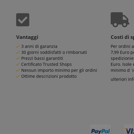
Str
Vantaggi
Costi di 
I cookie strettamente
3 anni di garanzia
Per ordini 
dell'account. Il sito
30 giorni soddisfatti o rimborsati
7,99 Euro pe
Nome
Prezzi bassi garantiti
spedizionie
Certificato Trusted Shops
Euro. Isole
CrossDomainCookie
Nessun importo minimo per gli ordini
minimo d´im
Ottime descrizioni prodotto
sid_key
ulteriori in
CookieScriptConse
sid
FPGSID