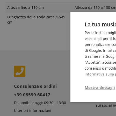
Altezza fino a 110 cm
Altezza da 110 a 130 c
Lunghezza della scala circa 47-49
Lunghezza della scala c
cm
cm
La tua music
Per offrirti la mig
essenziali per il 
personalizzare cont
di Google. In tal 
trasmessi a Google
"Accetta", acconse
consenso o modific
informativa sulla 
Consulenza e ordini
Share & 
Mostra dettagli
+39-08599-60417
Disponibile oggi: 09:30 - 13:30
Strettamente
sui social 
necessario
Ulteriori informazioni