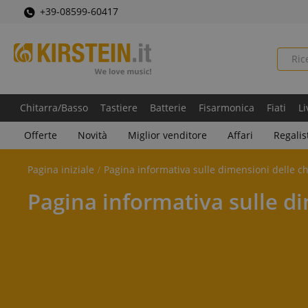
+39-08599-60417
Chitarra/Basso
Tastiere
Batterie
Fisarmonica
Fiati
Li
Offerte
Novità
Miglior venditore
Affari
Regalis
Pagina iniziale
Pagina informativa sulle dimensioni delle ch
Pagina informativa sulle di