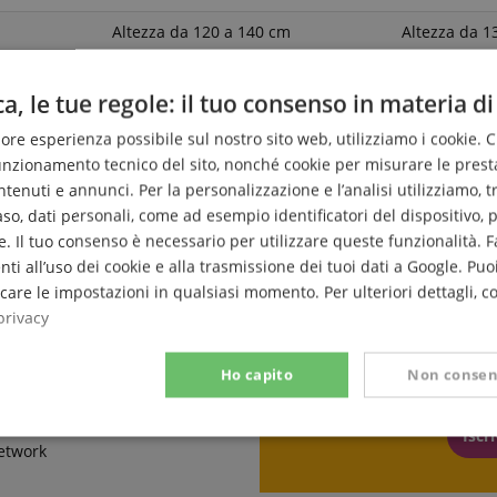
m
Altezza da 120 a 140 cm
Altezza da 1
irca 53-55
Lunghezza della scala circa 59-62
Lunghezza de
cm
cm
a, le tue regole: il tuo consenso in materia di
liore esperienza possibile sul nostro sito web, utilizziamo i cookie. 
funzionamento tecnico del sito, nonché cookie per misurare le prest
enuti e annunci. Per la personalizzazione e l’analisi utilizziamo, tra g
caso, dati personali, come ad esempio identificatori del dispositivo,
. Il tuo consenso è necessario per utilizzare queste funzionalità. F
nti all’uso dei cookie e alla trasmissione dei tuoi dati a Google. Puoi
are le impostazioni in qualsiasi momento. Per ulteriori dettagli, c
privacy
Iscriviti o
Like
Ho capito
Non consen
Iscr
Prestazione
Targeting
Funzionalità
network