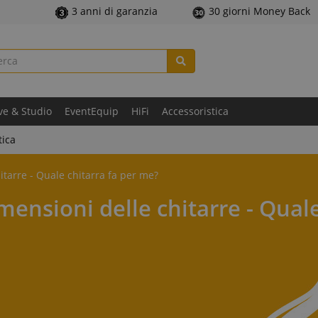
3 anni di garanzia
30 giorni Money Back
ve & Studio
EventEquip
HiFi
Accessoristica
tica
itarre - Quale chitarra fa per me?
mensioni delle chitarre - Qual