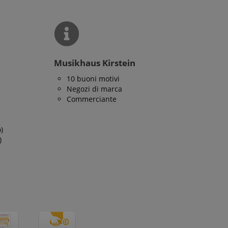
icati
Musikhaus Kirstein
 la gestione
10 buoni motivi
Negozi di marca
Commerciante
)
)
ato dal servizio
dare le preferenze
isitatori. È
i cookie di Cookie-
tamente.
ie molto comune,
ie di sessione è
ato per la gestione
erve user session