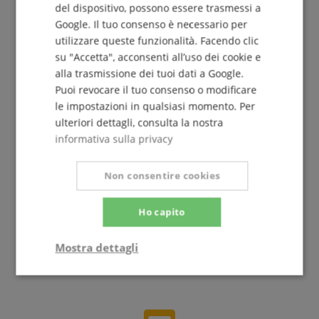
del dispositivo, possono essere trasmessi a
Iscriviti ora alla nostra newsletter e assicurati il tuo
Google. Il tuo consenso è necessario per
voucher da 5€
.
utilizzare queste funzionalità. Facendo clic
su "Accetta", acconsenti all’uso dei cookie e
alla trasmissione dei tuoi dati a Google.
Puoi revocare il tuo consenso o modificare
Iscriviti gratuitamente »
le impostazioni in qualsiasi momento. Per
Più info »
ulteriori dettagli, consulta la nostra
informativa sulla privacy
Non consentire cookies
Ho capito
+39-08599-60417
Disponibile oggi: 09:30 - 13:30
Mostra dettagli
Ulteriori informazioni
Strettamente
Prestazione
necessario