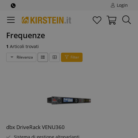
Login
Frequenze
1
Articoli trovati
Rilevanza
Filter
dbx DriveRack VENU360
Sistema di gestione altoparlanti