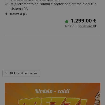
Miglioramento del suono e protezione ottimale del tuo
sistema PA
Facile da usare, assistente di installazione e preset per
mostra di più
una rapida configurazione del dispositivo
1.299,00 €
Funzione AutoEQ per la regolazione automatica degli
IVA.incl. +
spedizione (IT)
altoparlanti in base all?ambiente
Eliminazione rapidissima del feedback
App per un controllo semplice via tablet, smartphone o
PC
18 Articoli per pagina