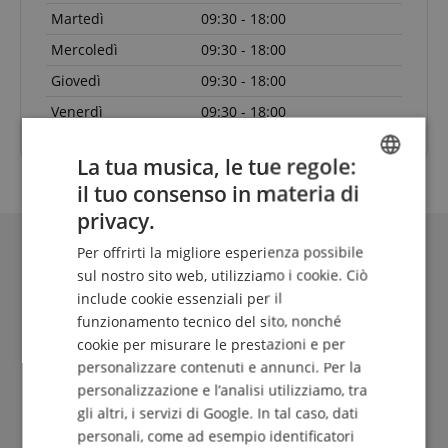
Martedì
09:30 - 18:00
Mercoledì
09:30 - 18:00
Giovedì
09:30 - 18:00
Venerdì
09:30 - 18:00
La tua musica, le tue regole:
il tuo consenso in materia di
ENGLISH
privacy.
GERMAN
Per offrirti la migliore esperienza possibile
DUTCH
sul nostro sito web, utilizziamo i cookie. Ciò
include cookie essenziali per il
FRENCH
funzionamento tecnico del sito, nonché
ITALIAN
cookie per misurare le prestazioni e per
personalizzare contenuti e annunci. Per la
SPANISH
personalizzazione e l’analisi utilizziamo, tra
gli altri, i servizi di Google. In tal caso, dati
Il Kirstein Beat!
personali, come ad esempio identificatori