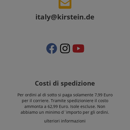
Targeting
Funzionalità
Non
italy@kirstein.de
classificati
Strettamente necessario
Prestazione
Targeting
Funzionalità
Non classificati
I cookie strettamente necessari consentono
funzionalità del sito Web principale come l'accesso
Costi di spedizione
degli utenti e la gestione dell'account. Il sito Web
non può essere utilizzato correttamente senza i
cookie strettamente necessari.
Per ordini al di sotto si paga solamente 7,99 Euro
per il corriere. Tramite spedizioniere il costo
Nome
Fornitore / Dominio
S
ammonta a 62,99 Euro. Isole escluse. Non
CrossDomainCookieScriptConsent_389
.crossdomain.cookie-
abbiamo un minimo d´importo per gli ordini.
script.com
ulteriori informazioni
sid_key
www.kirstein.it