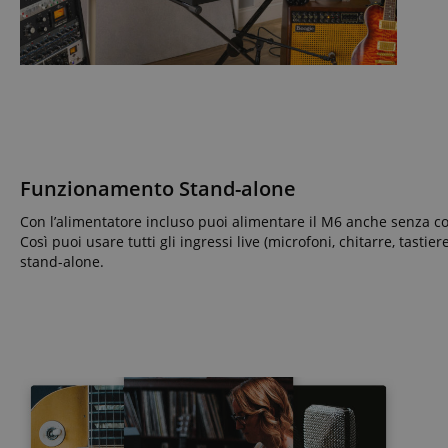
_ga
session-id-apay
IDE
Go
.do
apay-session-
set
MUID
Mi
Co
.b
aHistoryArticles
_gcl_au
Go
.ki
scarab.visitor
Em
Funzionamento Stand-alone
session-token
.ki
_uetsid
Con l’alimentatore incluso puoi alimentare il M6 anche senza c
Mi
session-id
Co
Così puoi usare tutti gli ingressi live (microfoni, chitarre, tastier
.ki
stand-alone.
_uetvid
Mi
Co
amazon-pay-
.ki
connectedAuth
FPID
.ki
language
FPLC
.ki