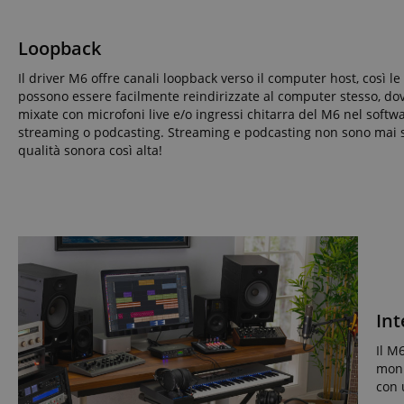
sid_key
Loopback
CookieScriptConse
Il driver M6 offre canali loopback verso il computer host, così l
possono essere facilmente reindirizzate al computer stesso, d
mixate con microfoni live e/o ingressi chitarra del M6 nel softwa
streaming o podcasting. Streaming e podcasting non sono mai st
sid
qualità sonora così alta!
FPGSID
Nome
Int
Nome
scarab.mayAdd
Nome
For
Nome
Do
Il M
session-id-time
scarab.profile
_ga_6FDZC7C8F6
_fbp
Me
moni
Inc
con 
.ki