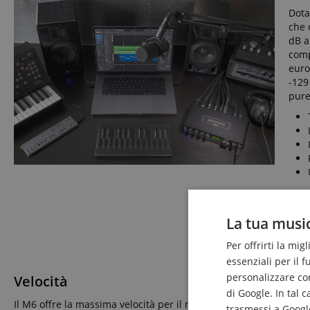
Dota
che 
dB a
comp
euro
-129
pure
La tua music
Per offrirti la mig
essenziali per il 
personalizzare cont
Velocità
di Google. In tal 
Il M6 offre la massima velocità per il monitoraggio degli ingressi
trasmessi a Google