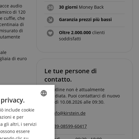
facce audio
30 giorni
Money Back
namico di 120
e cuffie, che
Garanzia prezzi più bassi
centinaia di
 misurato di
Oltre 2.000.000
clienti
olutamente
soddisfatti
nale
gliaia di euro
Le tue persone di
contatto.
La hotline non è attualmente
presidiata. Puoi contattarci di nuovo
 privacy.
Lunedì 10.08.2026 alle 09:30.
Ciò include cookie
ENGLISH
info@kirstein.de
azioni e per
GERMAN
li altri, i servizi
+39-08599-60417
DUTCH
 possono essere
acendo clic su