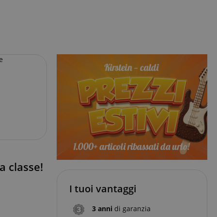
a classe!
I tuoi vantaggi
3 anni
di garanzia