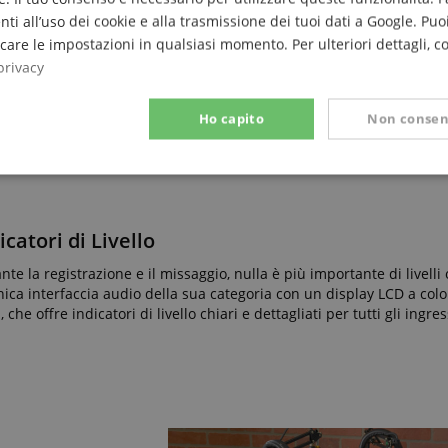
ati che garantiscono
nti all’uso dei cookie e alla trasmissione dei tuoi dati a Google. Puoi
32 sample a 96 kHz).
are le impostazioni in qualsiasi momento. Per ulteriori dettagli, c
privacy
Ho capito
Non consen
Prestazione
Targeting
Funzionalità
icatori di Livello
nte la registrazione e il missaggio, nulla è più importante di livelli 
unica interfaccia audio della sua categoria con un display LCD a col
, che offre indicatori di livello chiari e dettagliati per tutti gli ingres
ettamente necessario
Prestazione
Targeting
Funzionalità
Non classif
 necessari consentono funzionalità del sito Web principale come l'accesso degli utenti e
 Web non può essere utilizzato correttamente senza i cookie strettamente necessari.
Fornitore / Dominio
Scadenza
Descrizione
ScriptConsent_389
.crossdomain.cookie-
1 anno 1