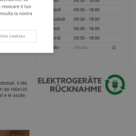
Lunedì
09:30 - 18:00
FRENCH
 revocare il tuo
Martedì
09:30 - 18:00
ITALIAN
onsulta la nostra
Mercoledì
09:30 - 18:00
SPANISH
Giovedì
09:30 - 18:00
tire cookies
Venerdì
09:30 - 18:00
Sabato
chiuso
Non classificati
ottimali. Il M6
ori da 160x120
si e le uscite.
icati
 la gestione