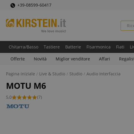
+39-08599-60417
Chitarra/Basso
Tastiere
Batterie
Fisarmonica
Fiati
Li
Offerte
Novità
Miglior venditore
Affari
Regalis
Pagina iniziale
Live & Studio
Studio
Audio Interfaccia
MOTU M6
5,0
(7)