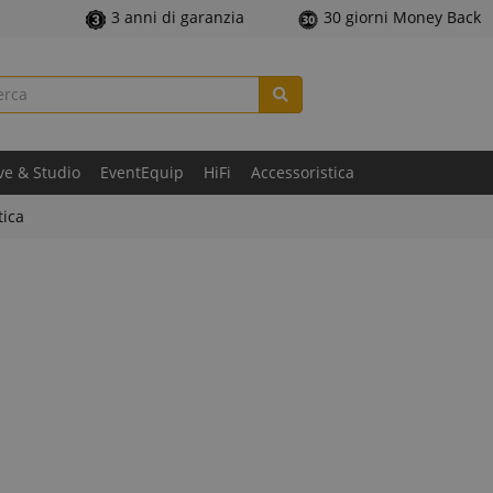
3 anni di garanzia
30 giorni Money Back
ve & Studio
EventEquip
HiFi
Accessoristica
tica