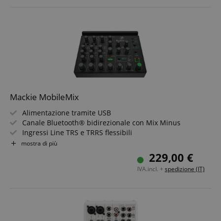
pollici
Editor podcast Tascam dedicato con editing della forma
d?onda per gestire l?intero flusso di lavoro
Interfaccia audio USB con 14 ingressi e due uscite
Mackie MobileMix
Alimentazione tramite USB
Canale Bluetooth® bidirezionale con Mix Minus
Ingressi Line TRS e TRRS flessibili
2 ingressi microfono/strumento professionali
mostra di più
EQ per canale
229,00 €
3 tipi diversi di riverbero
IVA.incl. +
spedizione (IT)