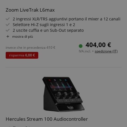
Zoom LiveTrak L6max
2 ingressi XLR/TRS aggiuntivi portano il mixer a 12 canali
Selettore Hi-Z sugli ingressi 1 e 2
2 uscite cuffia e un Sub-Out separato
Interruttore PAD -20 dB sui canali 5-8 per sorgenti ad
mostra di più
alto livello (es. synth, Eurorack)
404,00 €
Funzione "Bounce Track" per più livelli e canali liberi
invece che in precedenza
410
€
IVA.incl. +
spedizione (IT)
La riduzione del rumore con IA elimina ronzii e rumori di
risparmia
6,00 €
fondo
Hercules Stream 100 Audiocontroller