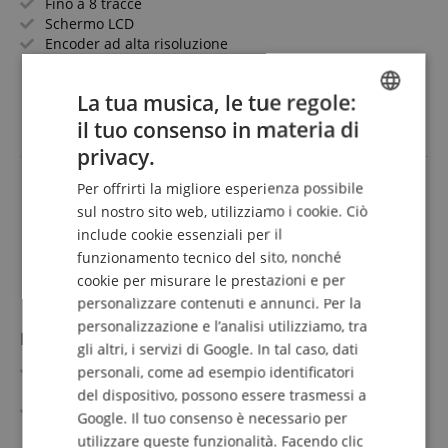
Fino a 8 tracce
Schermo LCD
Encoder ad alta risoluzione
4 tasti azione
mostra di più
Interfaccia personalizzabile
99,99 €
La tua musica, le tue regole:
Hercules Stream Control
IVA.incl. +
spedizione (IT)
il tuo consenso in materia di
ENGLISH
privacy.
GERMAN
Per offrirti la migliore esperienza possibile
DUTCH
sul nostro sito web, utilizziamo i cookie. Ciò
include cookie essenziali per il
FRENCH
funzionamento tecnico del sito, nonché
ITALIAN
cookie per misurare le prestazioni e per
personalizzare contenuti e annunci. Per la
SPANISH
personalizzazione e l’analisi utilizziamo, tra
Rode Rodecaster Video
gli altri, i servizi di Google. In tal caso, dati
Pannello di controllo chiaro per un flusso di lavoro
personali, come ad esempio identificatori
intuitivo
del dispositivo, possono essere trasmessi a
Architettura di commutazione innovativa basata su
Google. Il tuo consenso è necessario per
scene
mostra di più
utilizzare queste funzionalità. Facendo clic