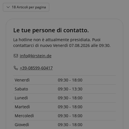
1-TOUCH COMP/EQ, REVERB
Android supportato tramite ingressi/uscite mini a 4 poli
18 Articoli per pagina
(TRRS)
Inclusi Cubase AI, WaveLab Cast, Cubasis LE e
Rec'n'Share
Le tue persone di contatto.
Strettamente necessario
Prestazione
La hotline non è attualmente presidiata. Puoi
Targeting
Funzionalità
Non classificati
contattarci di nuovo Venerdì 07.08.2026 alle 09:30.
info@kirstein.de
I cookie strettamente necessari consentono
funzionalità del sito Web principale come l'accesso
degli utenti e la gestione dell'account. Il sito Web
+39-08599-60417
non può essere utilizzato correttamente senza i
cookie strettamente necessari.
Venerdì
09:30 - 18:00
Nome
Fornitore / Dominio
S
Sabato
09:30 - 13:30
CrossDomainCookieScriptConsent_389
.crossdomain.cookie-
script.com
Lunedì
09:30 - 18:00
sid_key
www.kirstein.it
Martedì
09:30 - 18:00
CookieScriptConsent
CookieScript
Mercoledì
09:30 - 18:00
.kirstein.it
Giovedì
09:30 - 18:00