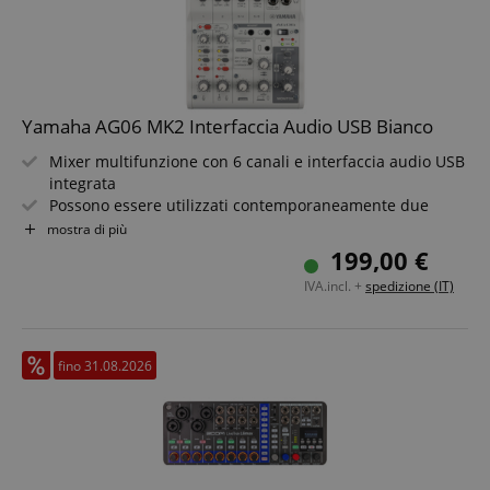
Yamaha AG06 MK2 Interfaccia Audio USB Bianco
Mixer multifunzione con 6 canali e interfaccia audio USB
integrata
Possono essere utilizzati contemporaneamente due
microfoni a condensatore
mostra di più
Ingressi flessibili e funzione loopback, ideale per live
199,00 €
streaming o registrazione
IVA.incl. +
spedizione (IT)
Tasto mute per uno streaming live ancora più comodo
Controllo semplice e suono professionale con amp sim e
1-TOUCH COMP/EQ, REVERB
Android supportato tramite ingressi/uscite mini a 4 poli
fino 31.08.2026
(TRRS)
Include Cubase AI, WaveLab Cast, Cubasis LE e
Rec'n'Share