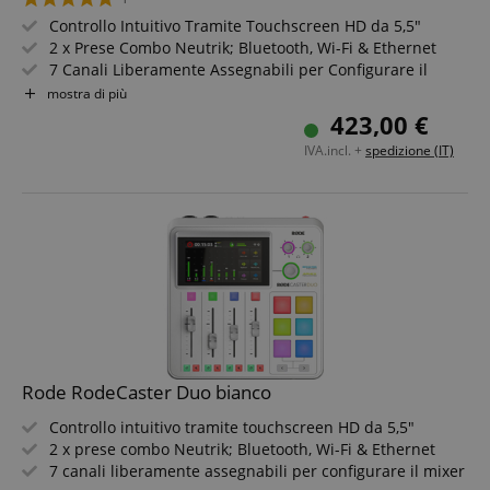
Controllo Intuitivo Tramite Touchscreen HD da 5,5"
2 x Prese Combo Neutrik; Bluetooth, Wi-Fi & Ethernet
7 Canali Liberamente Assegnabili per Configurare il
Mixer a Piacimento
mostra di più
Registrazione Stereo & Multitraccia su microSD, Memoria
423,00 €
USB o Computer
IVA.incl. +
spedizione (IT)
2 x USB per Collegare Contemporaneamente 2 Computer
o Dispositivi Mobili
Preamp Revolution a Basso Rumore con 76 dB di
Guadagno
Rode RodeCaster Duo bianco
Controllo intuitivo tramite touchscreen HD da 5,5"
2 x prese combo Neutrik; Bluetooth, Wi-Fi & Ethernet
7 canali liberamente assegnabili per configurare il mixer