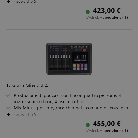
a piacere
mostra di più
Registrazione stereo e multitraccia su microSD, memoria
423,00 €
USB o computer
IVA.incl. +
spedizione (IT)
2 x USB per collegare contemporaneamente 2 computer
o dispositivi mobili
Preamp Revolution a basso rumore con 76 dB di
guadagno
Tascam Mixcast 4
Produzione di podcast con fino a quattro persone: 4
ingressi microfono, 4 uscite cuffie
Mix-Minus per integrare chiamate con audio senza eco
tramite Bluetooth®, ingresso USB o cavo audio TRRS a 4
mostra di più
poli
455,00 €
Sound pad per inserire rapidamente suoni ed effetti
IVA.incl. +
spedizione (IT)
Controllo semplice e intuitivo tramite touchscreen da 5