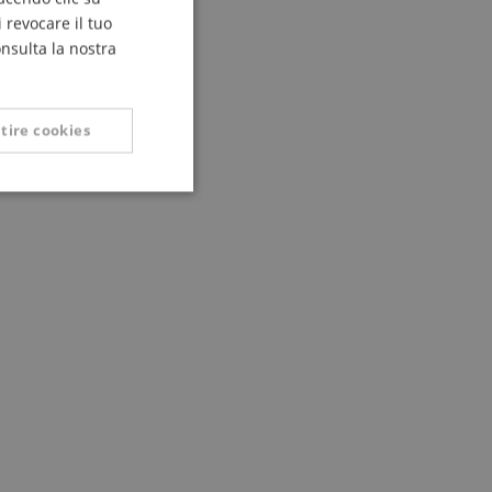
FRENCH
 revocare il tuo
ITALIAN
onsulta la nostra
SPANISH
tire cookies
Non classificati
icati
 la gestione