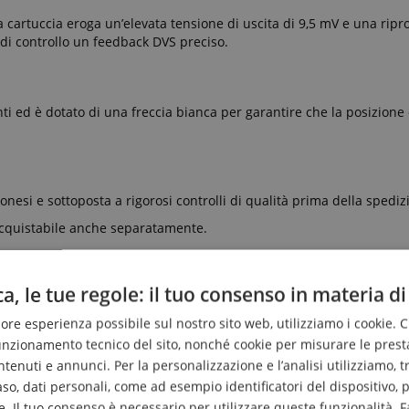
a cartuccia eroga un’elevata tensione di uscita di 9,5 mV e una rip
 di controllo un feedback DVS preciso.
ti ed è dotato di una freccia bianca per garantire che la posizione 
nesi e sottoposta a rigorosi controlli di qualità prima della spediz
 acquistabile anche separatamente.
le, sia analogico che digitale (DVS)!
a, le tue regole: il tuo consenso in materia di
liore esperienza possibile sul nostro sito web, utilizziamo i cookie. 
funzionamento tecnico del sito, nonché cookie per misurare le prest
enuti e annunci. Per la personalizzazione e l’analisi utilizziamo, tra g
caso, dati personali, come ad esempio identificatori del dispositivo,
. Il tuo consenso è necessario per utilizzare queste funzionalità. F