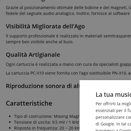
Grazie al posizionamento ottimale delle bobine e dei magneti, l
fedele del segnale audio analogico. Inoltre, fornisce al software
Visibilità Migliorata dell’Ago
Il supporto professionale è realizzato in materiali semitrasparen
sempre ben visibile anche al buio.
Qualità Artigianale
Ogni cartuccia è realizzata a mano con cura da specialisti giappo
La cartuccia PC-X10 viene fornita con l’ago sostituibile PN-X10,
Riproduzione sonora di alta qualità del segna
La tua music
Caratteristiche
Per offrirti la mig
essenziali per il 
Tipo di costruzione: Moving Magnet (MM / magnete mobile)
personalizzare cont
Tensione di uscita: 9,5 mV / 1 kHz
di Google. In tal 
Risposta in frequenza: 20 ~ 20 kHz
trasmessi a Google