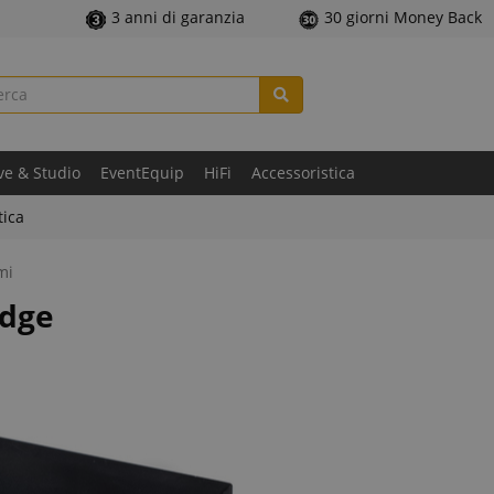
3 anni di garanzia
30 giorni Money Back
ve & Studio
EventEquip
HiFi
Accessoristica
tica
mi
idge