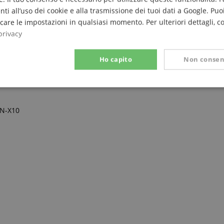
nti all’uso dei cookie e alla trasmissione dei tuoi dati a Google. Puoi
are le impostazioni in qualsiasi momento. Per ulteriori dettagli, c
privacy
Ho capito
Non consen
Prestazione
Targeting
Funzionalità
PN-X10
ettamente necessario
Prestazione
Targeting
Funzionalità
Non classif
 necessari consentono funzionalità del sito Web principale come l'accesso degli utenti e
 Web non può essere utilizzato correttamente senza i cookie strettamente necessari.
Fornitore / Dominio
Scadenza
Descrizione
ScriptConsent_389
.crossdomain.cookie-
1 anno 1