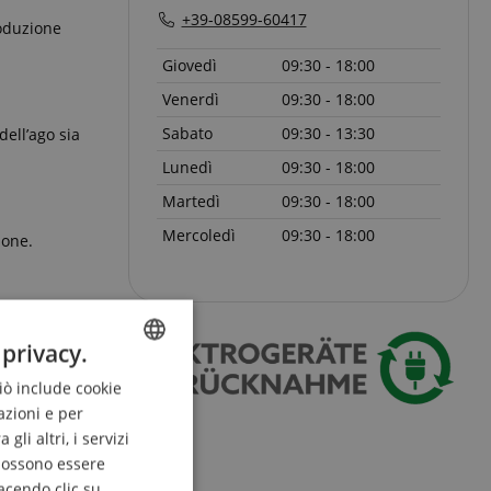
+39-08599-60417
roduzione
Giovedì
09:30 - 18:00
Venerdì
09:30 - 18:00
Sabato
09:30 - 13:30
dell’ago sia
Lunedì
09:30 - 18:00
Martedì
09:30 - 18:00
Mercoledì
09:30 - 18:00
ione.
 privacy.
Ciò include cookie
ENGLISH
azioni e per
GERMAN
li altri, i servizi
DUTCH
 possono essere
acendo clic su