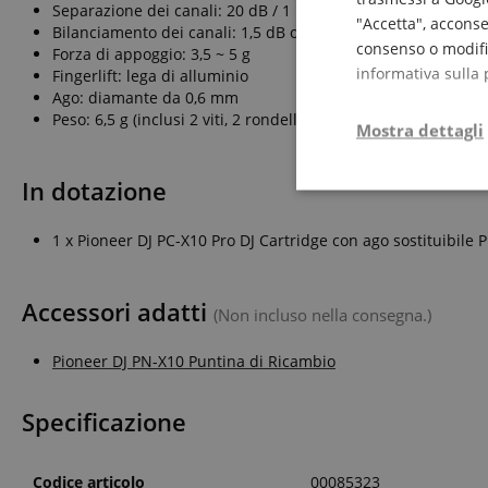
Separazione dei canali: 20 dB / 1 kHz
"Accetta", acconse
Bilanciamento dei canali: 1,5 dB o inferiore / 1 kHz
consenso o modific
Forza di appoggio: 3,5 ~ 5 g
informativa sulla 
Fingerlift: lega di alluminio
Ago: diamante da 0,6 mm
Peso: 6,5 g (inclusi 2 viti, 2 rondelle e 2 dadi)
Mostra dettagli
In dotazione
Strettamente
necessario
1 x Pioneer DJ PC-X10 Pro DJ Cartridge con ago sostituibile 
Accessori adatti
(Non incluso nella consegna.)
Pioneer DJ PN-X10 Puntina di Ricambio
Str
I cookie strettamente
Specificazione
dell'account. Il sito
Nome
Codice articolo
00085323
CrossDomainCookie