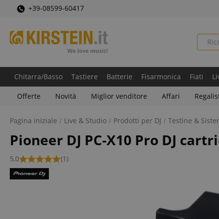
+39-08599-60417
Chitarra/Basso
Tastiere
Batterie
Fisarmonica
Fiati
Li
Offerte
Novità
Miglior venditore
Affari
Regalis
Pagina iniziale
Live & Studio
Prodotti per DJ
Testine & Siste
Pioneer DJ PC-X10 Pro DJ cartr
5,0
(1)