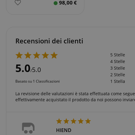
_ga
98,00
€
session-id-apay
IDE
Go
.do
apay-session-
set
MUID
Mi
Co
.b
Recensioni dei clienti
aHistoryArticles
_gcl_au
Go
.ki
scarab.visitor
Em
5 Stelle
session-token
.ki
4 Stelle
5.0
_uetsid
Mi
3 Stelle
5.0
session-id
/
Co
2 Stelle
.ki
1 Stella
Basato su 1 Classificazioni
_uetvid
Mi
Co
amazon-pay-
La revisione delle valutazioni è stata effettuata come segue:
.ki
connectedAuth
effettivamente acquistato il prodotto da noi possono inviare
FPID
.ki
language
FPLC
.ki
HIEND