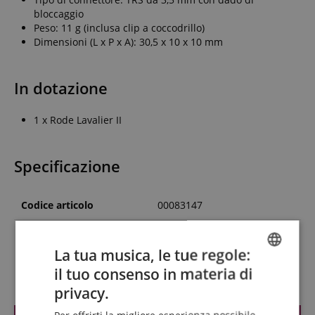
bloccaggio
Peso: 11 g (inclusa clip a coccodrillo)
Dimensioni (L x P x A): 30,5 x 10 x 10 mm
In dotazione
1 x Rode Lavalier II
Specificazione
Codice articolo
00083147
Colore
Nero
La tua musica, le tue regole:
il tuo consenso in materia di
Recensioni dei clienti
ENGLISH
privacy.
GERMAN