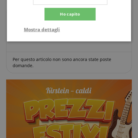
Ho capito
Domande su questo Prodotto?
Mostra dettagli
Fai una domanda
Strettamente
Prestazione
necessario
Per questo articolo non sono ancora state poste
domande.
Targeting
Funzionalità
Non
classificati
Strettamente necessario
Prestazione
Targeting
Funzionalità
Non classificati