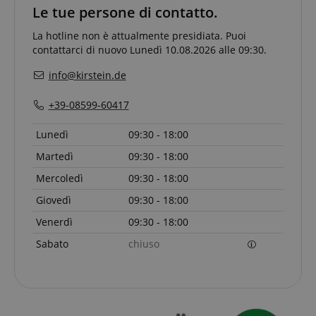
Le tue persone di contatto.
sid
www.kirstein.it
La hotline non è attualmente presidiata. Puoi
contattarci di nuovo Lunedì 10.08.2026 alle 09:30.
info@kirstein.de
+39-08599-60417
Lunedì
09:30 - 18:00
FPGSID
.kirstein.it
Martedì
09:30 - 18:00
Mercoledì
09:30 - 18:00
Giovedì
09:30 - 18:00
Venerdì
09:30 - 18:00
Sabato
chiuso
Fornitore
Fornitore /
Nome
Scadenza
Descrizione
Nome
/
Dominio
Scadenza
Descrizione
Dominio
Fornitore
session-id-time
11 mesi 4
Questo cookie
Amazon.com
Nome
Fornitore /
/
Scadenza
Descrizione
Nome
Scadenza
Descrizione
settimane
è impostato da
scarab.mayAdd
Inc.
Sessione
Emarsys
Dominio
Dominio