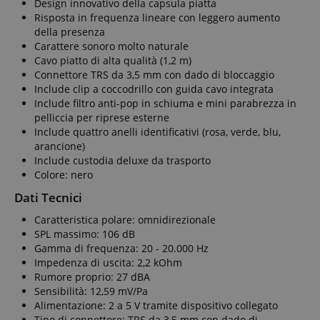
Design innovativo della capsula piatta
Risposta in frequenza lineare con leggero aumento
della presenza
Carattere sonoro molto naturale
Cavo piatto di alta qualità (1,2 m)
Connettore TRS da 3,5 mm con dado di bloccaggio
Include clip a coccodrillo con guida cavo integrata
Include filtro anti-pop in schiuma e mini parabrezza in
pelliccia per riprese esterne
Include quattro anelli identificativi (rosa, verde, blu,
arancione)
Include custodia deluxe da trasporto
Colore: nero
Dati Tecnici
Caratteristica polare: omnidirezionale
SPL massimo: 106 dB
Gamma di frequenza: 20 - 20.000 Hz
Impedenza di uscita: 2,2 kOhm
Rumore proprio: 27 dBA
Sensibilità: 12,59 mV/Pa
Alimentazione: 2 a 5 V tramite dispositivo collegato
Tipo di connettore: TRS da 3,5 mm con dado di