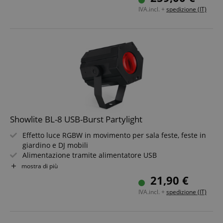
4 diodi laser proiettano migliaia di raggi laser rossi e
IVA.incl. +
spedizione (IT)
verdi
Modalità Auto, Musica, Master/Slave e DMX
10 programmi show integrati nelle modalità Auto e
Musica
Showlite BL-8 USB-Burst Partylight
Effetto luce RGBW in movimento per sala feste, feste in
giardino e DJ mobili
Alimentazione tramite alimentatore USB
Microfono integrato per controllo musicale
mostra di più
Custodia in plastica e staffa di montaggio in metallo
21,90 €
Include telecomando IR
IVA.incl. +
spedizione (IT)