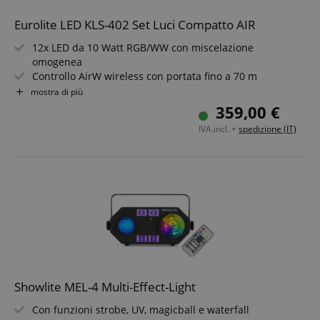
Eurolite LED KLS-402 Set Luci Compatto AIR
12x LED da 10 Watt RGB/WW con miscelazione
omogenea
Controllo AirW wireless con portata fino a 70 m
DMX, controllo musicale e telecomando radio
mostra di più
Proiezione senza sfarfallio per palco e streaming
359,00 €
Raffreddamento passivo per funzionamento
IVA.incl. +
spedizione (IT)
completamente silenzioso
Incluso attacco per stativo e staffe di montaggio
Showlite MEL-4 Multi-Effect-Light
Con funzioni strobe, UV, magicball e waterfall