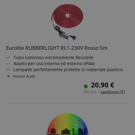
Eurolite RUBBERLIGHT RL1-230V Rosso 5m
Tubo luminoso estremamente flessibile
Adatto per uso interno ed esterno (IP44)
Lampade perfettamente protette in materiale plastico
pieno rotondo
mostra di più
Realizza le tue idee di design
20,90 €
Lunga durata delle lampade
IVA.incl. +
spedizione (IT)