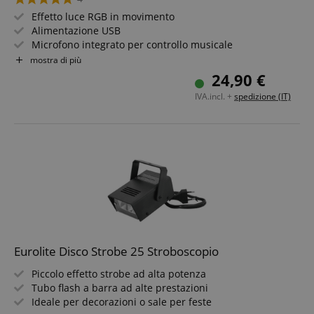
Effetto luce RGB in movimento
Alimentazione USB
Microfono integrato per controllo musicale
Robusto corpo in plastica
mostra di più
Adatto per montaggio a parete e soffitto
24,90 €
Un must per sale feste, feste in giardino e DJ mobili
IVA.incl. +
spedizione (IT)
Eurolite Disco Strobe 25 Stroboscopio
Piccolo effetto strobe ad alta potenza
Tubo flash a barra ad alte prestazioni
Ideale per decorazioni o sale per feste