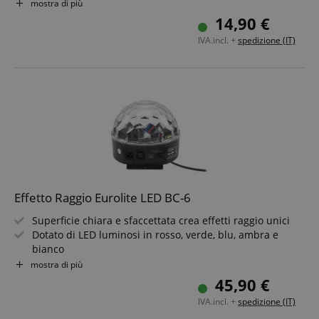
Frequenza di lampeggio regolabile senza gradini (1-10
mostra di più
lampeggi/sec.)
14,90 €
Custodia in plastica super leggera
IVA.incl. +
spedizione (IT)
Controllo: stand-alone
Effetto Raggio Eurolite LED BC-6
Superficie chiara e sfaccettata crea effetti raggio unici
Dotato di LED luminosi in rosso, verde, blu, ambra e
bianco
10 a 50 rotazioni (180°) al minuto
mostra di più
Controllabile in modalità standalone o tramite DMX
45,90 €
Funzione memory, cambio colore continuo, dissolvenza
IVA.incl. +
spedizione (IT)
colore e molto altro