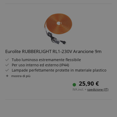
Custodia in plastica con staffe di montaggio
Eurolite RUBBERLIGHT RL1-230V Arancione 9m
Tubo luminoso estremamente flessibile
Per uso interno ed esterno (IP44)
Lampade perfettamente protette in materiale plastico
tondo
mostra di più
Realizza le tue idee di design
25,90 €
Lunga durata delle lampade
IVA.incl. +
spedizione (IT)