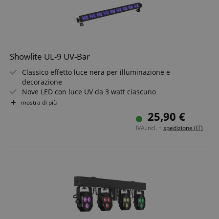
Showlite UL-9 UV-Bar
Classico effetto luce nera per illuminazione e
decorazione
Nove LED con luce UV da 3 watt ciascuno
Montaggio semplice su soffitti, pareti, tavoli, ecc.
mostra di più
Supporti di montaggio girevoli a 360° inclusi
25,90 €
Include alimentatore con spina Euro e cavo lungo 1,5 m
IVA.incl. +
spedizione (IT)
Un must per bar, sale per feste e altri locali