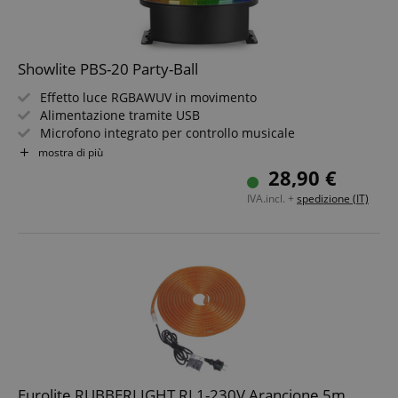
Showlite PBS-20 Party-Ball
Effetto luce RGBAWUV in movimento
Alimentazione tramite USB
Microfono integrato per controllo musicale
Corpo robusto in plastica
mostra di più
Adatto per montaggio a parete e soffitto
28,90 €
Un must per sale feste, feste in giardino e DJ mobili!
IVA.incl. +
spedizione (IT)
Eurolite RUBBERLIGHT RL1-230V Arancione 5m