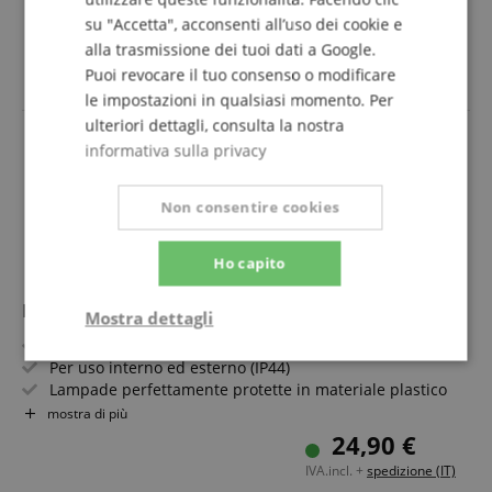
pieno rotondo
mostra di più
su "Accetta", acconsenti all’uso dei cookie e
Realizza le tue idee di design
20,90 €
alla trasmissione dei tuoi dati a Google.
Lunga durata delle lampade
IVA.incl. +
spedizione (IT)
Puoi revocare il tuo consenso o modificare
le impostazioni in qualsiasi momento. Per
ulteriori dettagli, consulta la nostra
informativa sulla privacy
Non consentire cookies
Ho capito
Eurolite RUBBERLIGHT RL1-230V Rosso 9m
Mostra dettagli
Tubo luminoso estremamente flessibile
Strettamente
Prestazione
Per uso interno ed esterno (IP44)
necessario
Lampade perfettamente protette in materiale plastico
tondo
mostra di più
Realizza le tue idee di design
24,90 €
Lunga durata delle lampade
Targeting
Funzionalità
Non
IVA.incl. +
spedizione (IT)
classificati