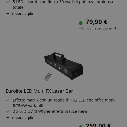
5 LED colorati con fino a 30 watt di potenza luminosa
totale
Facile da usare - modalità automatica e a controllo
mostra di più
musicale
79,90 €
Staffa di montaggio in metallo bloccabile per
IVA.incl. +
spedizione (IT)
installazione a parete e soffitto
Incluso telecomando IR per controllo rapido di colore ed
effetti
Dotazione ottimale per cantine per feste, bar, location
per eventi e sale per manifestazioni
Eurolite LED Multi FX Laser Bar
Effetto matrix con un totale di 192 LED che offre motivi
RGBAW variabili
2 x LED UV (3 W) per effetti di luce nera
36 LED SMD bianco freddo (0,5 W) per rapidi e dinamici
mostra di più
effetti strobe
259,00 €