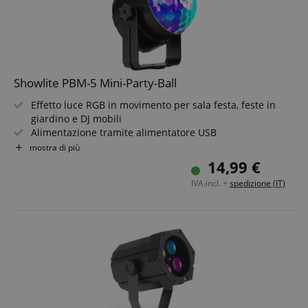
Showlite PBM-5 Mini-Party-Ball
Effetto luce RGB in movimento per sala festa, feste in
Google Privacy Policy
giardino e DJ mobili
Alimentazione tramite alimentatore USB
Microfono integrato per controllo musicale
sid
www.kirstein.it
mostra di più
Scocca in plastica
14,99 €
Staffa di montaggio per installazione fissa
IVA.incl. +
spedizione (IT)
FPGSID
.kirstein.it