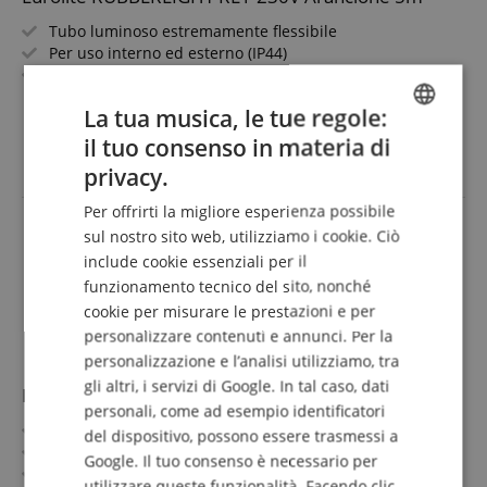
Tubo luminoso estremamente flessibile
Per uso interno ed esterno (IP44)
Lampade ottimamente protette in materiale plastico
tondo
mostra di più
La tua musica, le tue regole:
Realizza le tue idee di design
19,90 €
Lunga durata delle lampade
il tuo consenso in materia di
ENGLISH
IVA.incl. +
spedizione (IT)
privacy.
GERMAN
Per offrirti la migliore esperienza possibile
DUTCH
sul nostro sito web, utilizziamo i cookie. Ciò
include cookie essenziali per il
FRENCH
funzionamento tecnico del sito, nonché
ITALIAN
cookie per misurare le prestazioni e per
personalizzare contenuti e annunci. Per la
SPANISH
personalizzazione e l’analisi utilizziamo, tra
gli altri, i servizi di Google. In tal caso, dati
Eurolite RUBBERLIGHT RL1-230V Verde 5m
personali, come ad esempio identificatori
Tubo luminoso estremamente flessibile
del dispositivo, possono essere trasmessi a
Per uso interno ed esterno (IP44)
Google. Il tuo consenso è necessario per
Lampade ottimamente protette in materiale plastico
utilizzare queste funzionalità. Facendo clic