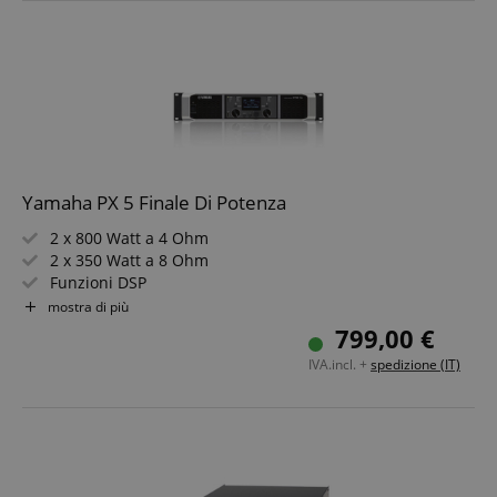
Yamaha PX 5 Finale Di Potenza
2 x 800 Watt a 4 Ohm
2 x 350 Watt a 8 Ohm
Funzioni DSP
D-Contour Processing
mostra di più
Preset per Altoparlanti
799,00 €
Amplificatore Class-D
IVA.incl. +
spedizione (IT)