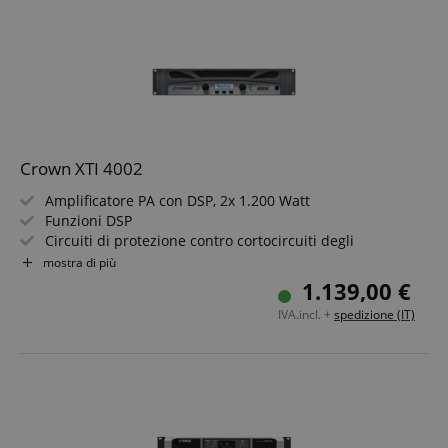
rn
Preset di fabbrica per diffusori JBL
rn
Ventola ad alte prestazioni a controllo termico
rn
Crown XTI 4002
Google Privacy Policy
Amplificatore PA con DSP, 2x 1.200 Watt
Funzioni DSP
sid
www.kirstein.it
Circuiti di protezione contro cortocircuiti degli
altoparlanti
mostra di più
Software per la configurazione, il controllo & il
1.139,00 €
monitoraggio
IVA.incl. +
spedizione (IT)
Preset di fabbrica per diffusori JBL
Ventola ad alte prestazioni controllata dalla temperatura
FPGSID
.kirstein.it