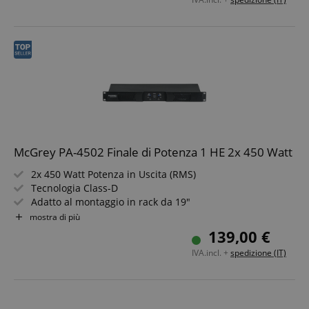
McGrey PA-4502 Finale di Potenza 1 HE 2x 450 Watt
2x 450 Watt Potenza in Uscita (RMS)
Tecnologia Class-D
Adatto al montaggio in rack da 19"
Ingressi e uscite XLR
mostra di più
Connessioni altoparlante compatibili Speakon
139,00 €
Protezione da cortocircuito & surriscaldamento
IVA.incl. +
spedizione (IT)