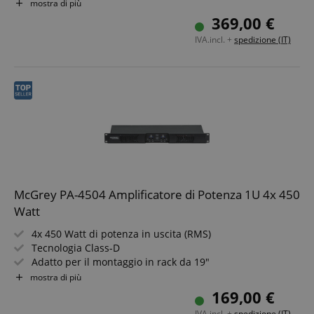
Modalità Stereo, Parallel o Bridged
mostra di più
Frequenza crossover regolabile
369,00 €
Tipo di circuito: Class D
IVA.incl. +
spedizione (IT)
McGrey PA-4504 Amplificatore di Potenza 1U 4x 450
Watt
4x 450 Watt di potenza in uscita (RMS)
Tecnologia Class-D
Adatto per il montaggio in rack da 19"
Ingressi e uscite XLR
mostra di più
Connettori per altoparlanti compatibili Speakon
169,00 €
Protezione da cortocircuito & surriscaldamento
IVA.incl. +
spedizione (IT)