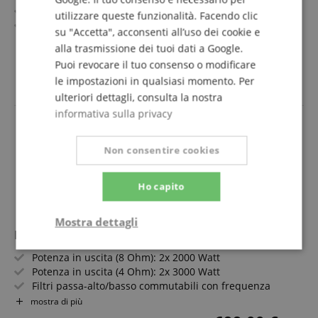
2x 100 Watt RMS di potenza
utilizzare queste funzionalità. Facendo clic
Due ingressi microfono per funzione karaoke
su "Accetta", acconsenti all’uso dei cookie e
Ricevitore Bluetooth, porta USB e ingresso Cinch
mostra di più
alla trasmissione dei tuoi dati a Google.
Ideale per cantine per feste, feste karaoke ed eventi
84,90 €
Puoi revocare il tuo consenso o modificare
vocali
IVA.incl. +
spedizione (IT)
le impostazioni in qualsiasi momento. Per
ulteriori dettagli, consulta la nostra
informativa sulla privacy
Non consentire cookies
Ho capito
Mostra dettagli
Pronomic HP-2000 Finale 2x 3000 Watt
Strettamente
Prestazione
Potenza in uscita (8 Ohm): 2x 2000 Watt
necessario
Potenza in uscita (4 Ohm): 2x 3000 Watt
Filtri passa-alto/basso commutabili con frequenza
crossover regolabile
mostra di più
Guadagno d'ingresso selezionabile per headroom