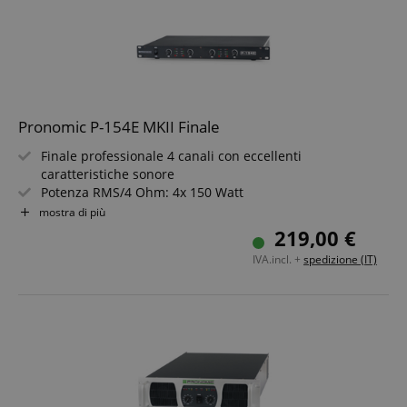
Pronomic P-154E MKII Finale
Finale professionale 4 canali con eccellenti
caratteristiche sonore
Potenza RMS/4 Ohm: 4x 150 Watt
Particolarmente adatto per uso monitor o studio/HiFi
mostra di più
Salvaspazio nel rack: solo 1HE
219,00 €
Peso: solo 3,6 kg
IVA.incl. +
spedizione (IT)