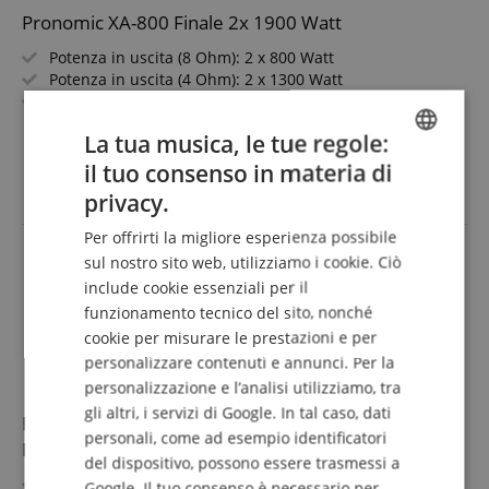
Pronomic XA-800 Finale 2x 1900 Watt
Potenza in uscita (8 Ohm): 2 x 800 Watt
Potenza in uscita (4 Ohm): 2 x 1300 Watt
Potenza in uscita (2 Ohm): 2 x 1900 Watt
Potenza in uscita (8 Ohm bridge): 2600 Watt
mostra di più
La tua musica, le tue regole:
Potenza in uscita (4 Ohm bridge): 3800 Watt
549,00 €
Tipo di circuito: Class H
il tuo consenso in materia di
ENGLISH
IVA.incl. +
spedizione (IT)
privacy.
GERMAN
Per offrirti la migliore esperienza possibile
DUTCH
sul nostro sito web, utilizziamo i cookie. Ciò
include cookie essenziali per il
FRENCH
funzionamento tecnico del sito, nonché
ITALIAN
cookie per misurare le prestazioni e per
personalizzare contenuti e annunci. Per la
SPANISH
personalizzazione e l’analisi utilizziamo, tra
gli altri, i servizi di Google. In tal caso, dati
McGrey PA-350BT Finale Bluetooth con USB/MP3-
personali, come ad esempio identificatori
Player
del dispositivo, possono essere trasmessi a
Finale Bluetooth con lettore USB/MP3
Google. Il tuo consenso è necessario per