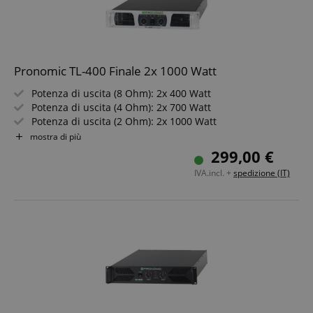
Pronomic TL-400 Finale 2x 1000 Watt
Potenza di uscita (8 Ohm): 2x 400 Watt
Potenza di uscita (4 Ohm): 2x 700 Watt
Potenza di uscita (2 Ohm): 2x 1000 Watt
Potenza di uscita (8 Ohm bridged): 1250 Watt
mostra di più
Potenza di uscita (4 Ohm bridged): 1700 Watt
299,00 €
IVA.incl. +
spedizione (IT)