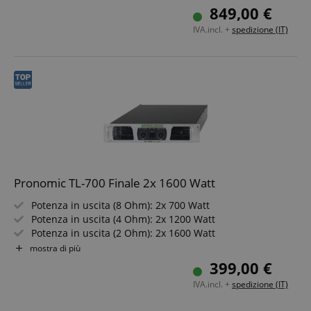
Potenza in uscita (4 Ohm bridge): 6000 Watt
849,00 €
Tipo di circuito: Class H
IVA.incl. +
spedizione (IT)
Pronomic TL-700 Finale 2x 1600 Watt
Potenza in uscita (8 Ohm): 2x 700 Watt
Potenza in uscita (4 Ohm): 2x 1200 Watt
Potenza in uscita (2 Ohm): 2x 1600 Watt
Potenza in uscita (8 Ohm bridge): 2050 Watt
mostra di più
Potenza in uscita (4 Ohm bridge): 2750 Watt
399,00 €
IVA.incl. +
spedizione (IT)