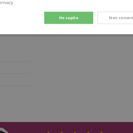
privacy
Ho capito
Non consen
Prestazione
Targeting
Funzionalità
ettamente necessario
Prestazione
Targeting
Funzionalità
Non classif
 necessari consentono funzionalità del sito Web principale come l'accesso degli utenti e
 Web non può essere utilizzato correttamente senza i cookie strettamente necessari.
Fornitore / Dominio
Scadenza
Descrizione
ScriptConsent_389
.crossdomain.cookie-
1 anno 1
script.com
mese
www.kirstein.it
Sessione