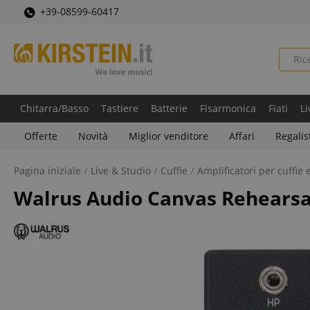
+39-08599-60417
Chitarra/Basso
Tastiere
Batterie
Fisarmonica
Fiati
Li
Offerte
Novità
Miglior venditore
Affari
Regalis
Pagina iniziale
Live & Studio
Cuffie
Amplificatori per cuffie 
Walrus Audio Canvas Rehearsa