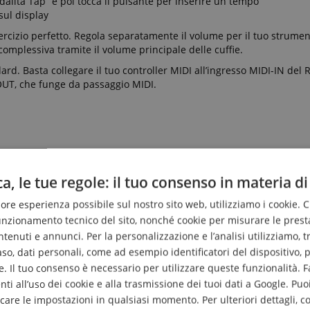
odalità Tap” e poi tocca il pulsante per inserire un tempo
sul display
esercizio perfetto. Regola separatamente il volume per il tuo strument
complessiva tramite il volume principale delle cuffie.
d. Basta collegare il tuo controller MIDI all’ingresso MIDI-IN del R
I-OUT, che funge da passaggio MIDI.
 mm
a, le tue regole: il tuo consenso in materia di
m
50 bpm
liore esperienza possibile sul nostro sito web, utilizziamo i cookie. 
funzionamento tecnico del sito, nonché cookie per misurare le prest
ronomo e ingresso Aux
enuti e annunci. Per la personalizzazione e l’analisi utilizziamo, tra g
ento per un’esperienza metronomo completamente personalizzata
tempo, suddivisione e accento clic
caso, dati personali, come ad esempio identificatori del dispositivo,
dati MIDI
. Il tuo consenso è necessario per utilizzare queste funzionalità. F
nti all’uso dei cookie e alla trasmissione dei tuoi dati a Google. Puoi
are le impostazioni in qualsiasi momento. Per ulteriori dettagli, c