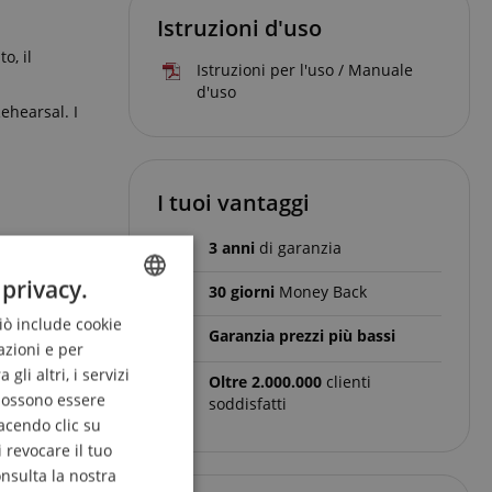
Istruzioni d'uso
o, il
Istruzioni per l'uso / Manuale
d'uso
ehearsal. I
I tuoi vantaggi
3 anni
di garanzia
 privacy.
30 giorni
Money Back
Ciò include cookie
ENGLISH
Garanzia prezzi più bassi
azioni e per
GERMAN
li altri, i servizi
Oltre 2.000.000
clienti
DUTCH
 possono essere
soddisfatti
acendo clic su
FRENCH
 revocare il tuo
ITALIAN
onsulta la nostra