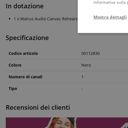
informativa sulla 
In dotazione
Mostra dettagli
1 x Walrus Audio Canvas Rehearsal
Strettamente
Specificazione
necessario
Codice articolo
00112830
Colore
Nero
Numero di canali
1
Str
Tipo
-
I cookie strettamente
dell'account. Il sito
Nome
Recensioni dei clienti
CrossDomainCookie
sid_key