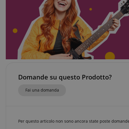
CookieScriptConse
sid
FPGSID
Domande su questo Prodotto?
Nome
Nome
scarab.mayAdd
Nome
For
Nome
Fai una domanda
Do
session-id-time
scarab.profile
_ga_6FDZC7C8F6
_fbp
Me
Inc
.ki
_ga
session-id-apay
IDE
Go
Per questo articolo non sono ancora state poste domande
.do
apay-session-