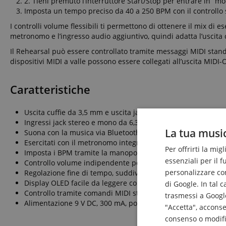
2. Tieni premuto l’interruttore Start/Stop per entrare in “m
Imposta un tempo preciso da 40 a 250 BPM con il controllo 
I controlli volume flessibili ti permettono di ottenere il mix di 
metronomo e l’ingresso audio aggiuntivo, quindi adatta l’uscita 
Il Rehearsal può essere controllato tramite messaggi MIDI standar
dispositivi MIDI a valle possono essere collegati all’uscita MID
Caratteristiche
Uscita cuffie da 3,5 mm e uscita jack mono e stereo da 6,3
Ingressi jack stereo e mono da 6,3 mm
La tua music
Suona con la musica via Bluetooth o ingresso Aux da 3,5 m
Esercitati con il metronomo integrato, regolabile da 40 a 2
Per offrirti la mig
Imposta i BPM tramite la manopola encoder o con il tap
essenziali per il 
Controllo volume indipendente per ingresso chitarra, met
personalizzare cont
Regolazione fine di tempo, suddivisione del battito e acc
Display OLED facile da leggere con visualizzazione di BPM, 
di Google. In tal 
Controllo tramite comandi MIDI standard e inoltro di tutti i 
trasmessi a Google
Alimentazione 9 V DC, 300 mA, polarità negativa al centro
"Accetta", acconse
consenso o modific