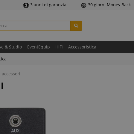
3 anni di garanzia
30 giorni Money Back
ve & Studio
EventEquip
HiFi
Accessoristica
tica
e accessori
l