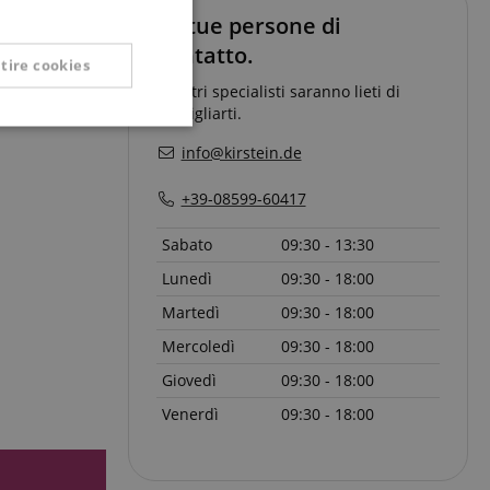
SPANISH
Le tue persone di
contatto.
tire cookies
I nostri specialisti saranno lieti di
consigliarti.
Non classificati
info@kirstein.de
+39-08599-60417
Sabato
09:30 - 13:30
Lunedì
09:30 - 18:00
icati
Martedì
09:30 - 18:00
 la gestione
Mercoledì
09:30 - 18:00
Giovedì
09:30 - 18:00
Venerdì
09:30 - 18:00