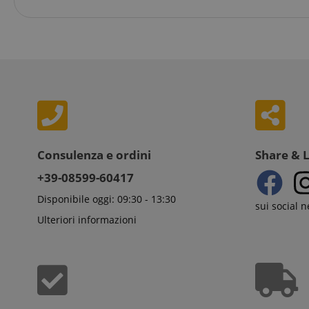
set
MUID
Mi
Co
.b
aHistoryArticles
_gcl_au
Go
.ki
scarab.visitor
Em
session-token
.ki
_uetsid
Mi
session-id
Co
.ki
_uetvid
Mi
Consulenza e ordini
Share & 
Co
amazon-pay-
.ki
+39-08599-60417
connectedAuth
FPID
.ki
language
Disponibile oggi: 09:30 - 13:30
sui social 
Ulteriori informazioni
FPLC
.ki