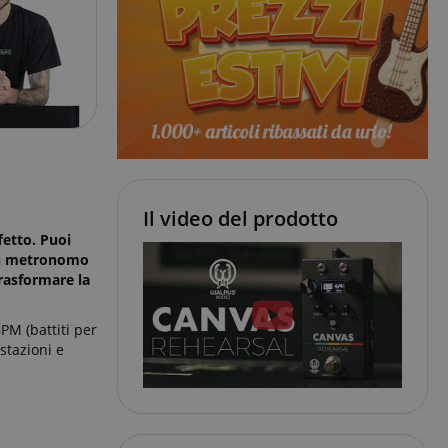
Il video del prodotto
fetto. Puoi
 un metronomo
trasformare la
PM (battiti per
stazioni e