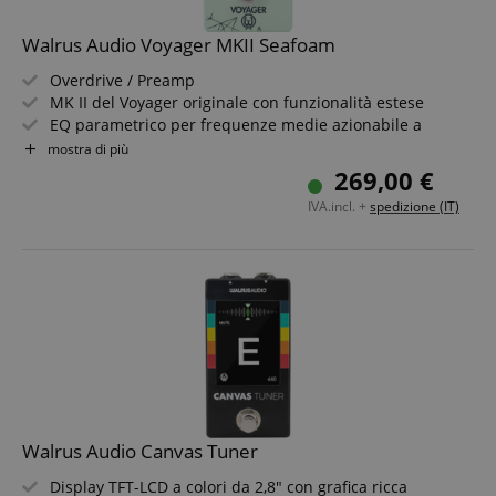
Walrus Audio Voyager MKII Seafoam
Overdrive / Preamp
MK II del Voyager originale con funzionalità estese
EQ parametrico per frequenze medie azionabile a
pedale con boost/cut di +/-12 dB
mostra di più
Frequenza media regolabile tra 250 Hz e 2.000 Hz
269,00 €
5 modalità selezionabili
IVA.incl. +
spedizione (IT)
True-Bypass
Walrus Audio Canvas Tuner
Display TFT-LCD a colori da 2,8" con grafica ricca