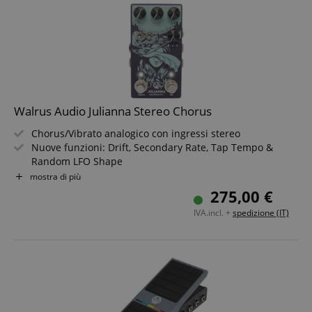
Walrus Audio Julianna Stereo Chorus
Chorus/Vibrato analogico con ingressi stereo
Nuove funzioni: Drift, Secondary Rate, Tap Tempo &
Random LFO Shape
Adatto sia a suoni sottili che "da mal di mare" (grazie ai
mostra di più
parametri "lag" & "d-c-v")
275,00 €
Manopole: Rate, Depth, Lag, d-c-v, Wave-Shape, Division,
IVA.incl. +
spedizione (IT)
Tap, Bypass
La manopola "Lag" determina il carattere base dell?
effetto
Forma d?onda LFO selezionabile: Seno, Triangolo &
Random (casuale)