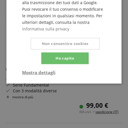
289,00 €
alla trasmissione dei tuoi dati a Google.
Impostazione di tempo, suddivisione del battito e
IVA.incl. +
spedizione (IT)
accento
Puoi revocare il tuo consenso o modificare
Uscita cuffie
le impostazioni in qualsiasi momento. Per
ulteriori dettagli, consulta la nostra
informativa sulla privacy
Non consentire cookies
Ho capito
Walrus Audio Fundamental Distortion
Mostra dettagli
Distortion
Strettamente
Prestazione
Serie Fundamental
necessario
Con 3 modalità diverse
Modalità Distortion: Dark, Si, LED
mostra di più
Regolazioni: Gain, Tone, Volume
99,00 €
Ingresso e uscita: jack da 6,3 mm (mono)
Targeting
Funzionalità
Non
IVA.incl. +
spedizione (IT)
classificati