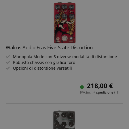
Strettamente necessario
Prestazione
Targeting
Funzionalità
Non classificati
Walrus Audio Eras Five-State Distortion
I cookie strettamente necessari consentono
funzionalità del sito Web principale come l'accesso
degli utenti e la gestione dell'account. Il sito Web
Manopola Mode con 5 diverse modalità di distorsione
non può essere utilizzato correttamente senza i
Robusto chassis con grafica toro
cookie strettamente necessari.
Opzioni di distorsione versatili
Nome
Fornitore / Dominio
S
CrossDomainCookieScriptConsent_389
.crossdomain.cookie-
218,00 €
script.com
IVA.incl. +
spedizione (IT)
sid_key
www.kirstein.it
CookieScriptConsent
CookieScript
.kirstein.it