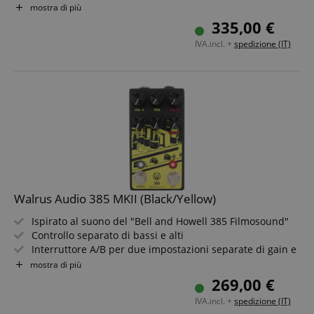
Overdub illimitati, fino a 3 min per loop
mostra di più
Funzionamento intuitivo senza menu nascosti
335,00 €
Riproduzione reverse e velocità variabile per ogni canale
IVA.incl. +
spedizione (IT)
MIDI & USB-C per controllo moderno e aggiornamenti
Walrus Audio 385 MKII (Black/Yellow)
Ispirato al suono del "Bell and Howell 385 Filmosound"
Controllo separato di bassi e alti
Interruttore A/B per due impostazioni separate di gain e
volume
mostra di più
Interruttore 385+ aggiunge un ulteriore stadio di
269,00 €
guadagno
IVA.incl. +
spedizione (IT)
Interruttore True Bypass a relè soft-touch