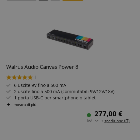
Walrus Audio Canvas Power 8
1
6 uscite 9V fino a 500 mA
2 uscite fino a 500 mA (commutabili 9V/12V/18V)
1 porta USB-C per smartphone o tablet
Uscite completamente isolate
mostra di più
Include 8 cavi DC
277,00 €
Robusto chassis in alluminio
IVA.incl. +
spedizione (IT)