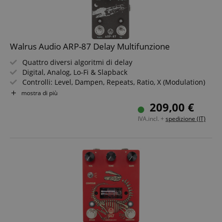
Walrus Audio ARP-87 Delay Multifunzione
Quattro diversi algoritmi di delay
Google Privacy Policy
Digital, Analog, Lo-Fi & Slapback
Controlli: Level, Dampen, Repeats, Ratio, X (Modulation)
sid
www.kirstein.it
Funzioni Momentary & Trails
mostra di più
Presa aggiuntiva per interruttore Tap (opzionale)
209,00 €
Interruttore per True Bypass & Tap
IVA.incl. +
spedizione (IT)
FPGSID
.kirstein.it