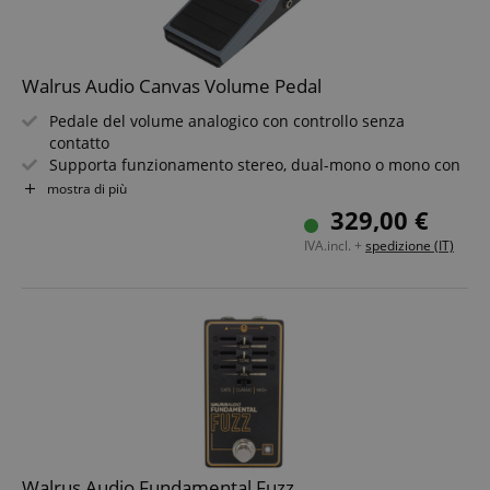
Walrus Audio Canvas Volume Pedal
Pedale del volume analogico con controllo senza
contatto
Supporta funzionamento stereo, dual-mono o mono con
uscita Tuner
mostra di più
Otto curve di taper regolabili per un feeling di gioco
329,00 €
ottimale
IVA.incl. +
spedizione (IT)
Fino a +9 dB di boost regolabile tramite controllo Gain
Robusto chassis in acciaio/alluminio, ingresso 1 MOhm
Connessione USB-C per aggiornamenti
Walrus Audio Fundamental Fuzz