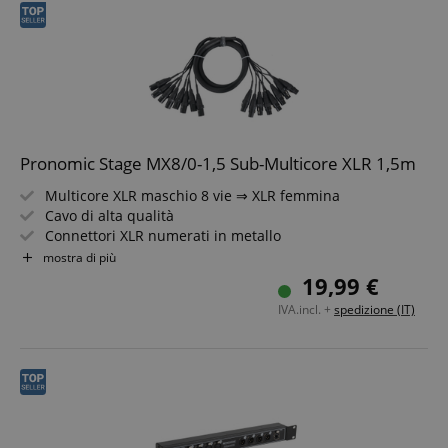
Pronomic Stage MX8/0-1,5 Sub-Multicore XLR 1,5m
Multicore XLR maschio 8 vie ⇒ XLR femmina
Cavo di alta qualità
Connettori XLR numerati in metallo
Connettori e prese saldati a mano
mostra di più
Ideale per studio di registrazione e palcoscenico
19,99 €
Lunghezza: 1,5 metri
IVA.incl. +
spedizione (IT)