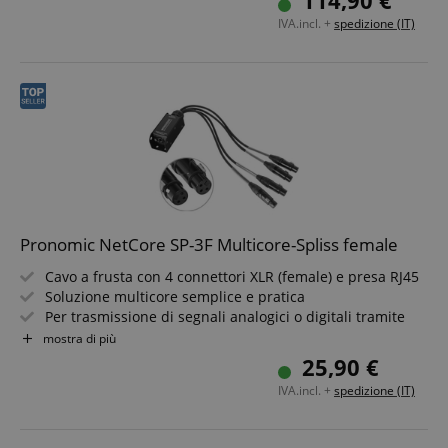
114,90 €
IVA.incl. +
spedizione (IT)
Pronomic NetCore SP-3F Multicore-Spliss female
Cavo a frusta con 4 connettori XLR (female) e presa RJ45
Soluzione multicore semplice e pratica
Per trasmissione di segnali analogici o digitali tramite
cavo di rete
mostra di più
Componenti di sistema combinabili a piacere
25,90 €
Funzionamento solo con cavi schermati a partire da Cat5
IVA.incl. +
spedizione (IT)