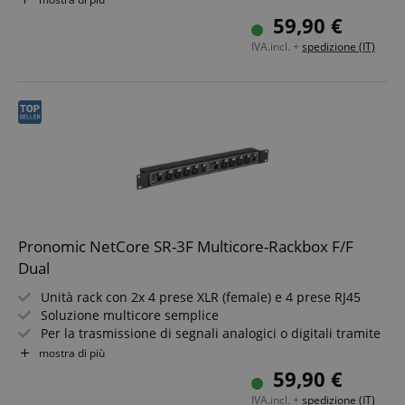
Componenti di sistema combinabili a piacere
59,90 €
Funzionamento possibile solo con cavi schermati a
IVA.incl. +
spedizione (IT)
partire da Cat5
Pronomic NetCore SR-3F Multicore-Rackbox F/F
Dual
Unità rack con 2x 4 prese XLR (female) e 4 prese RJ45
Soluzione multicore semplice
Per la trasmissione di segnali analogici o digitali tramite
cavi di rete
mostra di più
Componenti di sistema combinabili a piacere
59,90 €
Funzionamento possibile solo con cavi schermati a
IVA.incl. +
spedizione (IT)