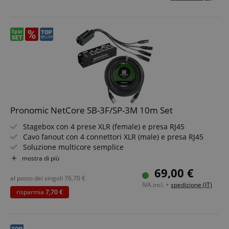
partire da Cat5
Pronomic NetCore SB-3F/SP-3M 10m Set
Stagebox con 4 prese XLR (female) e presa RJ45
Cavo fanout con 4 connettori XLR (male) e presa RJ45
Soluzione multicore semplice
Per la trasmissione di segnali analogici o digitali tramite
mostra di più
cavi di rete
69,00 €
Componenti di sistema combinabili a piacere
al posto dei singoli
76,70
€
IVA.incl. +
spedizione (IT)
Incluso cavo di rete CAT5e da 10 m
risparmia
7,70 €