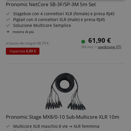
Strettamente
Prestazione
Pronomic NetCore SB-3F/SP-3M 5m Set
necessario
Stagebox con 4 connettori XLR (female) e presa RJ45
Pigtail con 4 connettori XLR (male) e presa RJ45
Soluzione Multicore Semplice
Targeting
Funzionalità
Non
Per la trasmissione di segnali analogici o digitali tramite
mostra di più
classificati
cavo di rete
61,90 €
Componenti di sistema combinabili liberamente
al posto dei singoli
68,79
€
IVA.incl. +
spedizione (IT)
Incluso cavo di rete CAT5e da 5 m
risparmia
6,89 €
Strettamente necessario
Prestazione
Targeting
Funzionalità
Non classificati
I cookie strettamente necessari consentono
funzionalità del sito Web principale come l'accesso
degli utenti e la gestione dell'account. Il sito Web
non può essere utilizzato correttamente senza i
cookie strettamente necessari.
Pronomic Stage MX8/0-10 Sub-Multicore XLR 10m
Nome
Fornitore / Dominio
S
Multicore XLR maschio 8 vie ⇒ XLR femmina
CrossDomainCookieScriptConsent_389
.crossdomain.cookie-