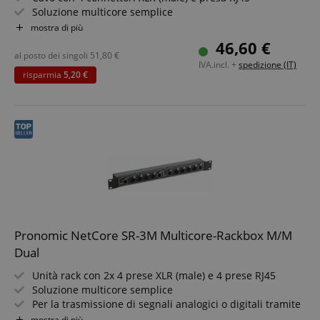
Soluzione multicore semplice
Per trasmissione di segnali analogici o digitali tramite
mostra di più
cavo di rete
46,60 €
Componenti di sistema combinabili a piacere
al posto dei singoli
51,80
€
IVA.incl. +
spedizione (IT)
Funzionamento solo con cavi schermati a partire da Cat5
risparmia
5,20 €
Pronomic NetCore SR-3M Multicore-Rackbox M/M
Dual
Unità rack con 2x 4 prese XLR (male) e 4 prese RJ45
Soluzione multicore semplice
Per la trasmissione di segnali analogici o digitali tramite
cavi di rete
mostra di più