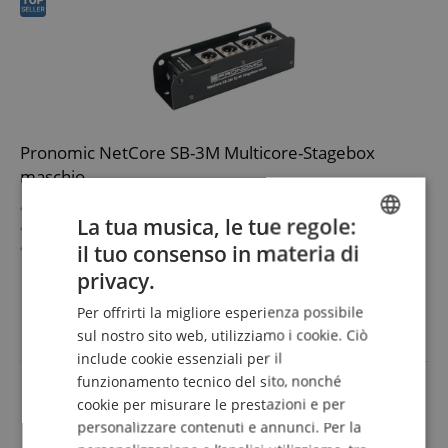
Pronomic NetCore SB-3M Multicore-Stagebox
maschio
Stagebox con 4 prese XLR (maschio) e presa RJ45
La tua musica, le tue regole:
Soluzione multicore semplice e pratica
Per la trasmissione di segnali analogici o digitali tramite
il tuo consenso in materia di
ENGLISH
cavo di rete
mostra di più
privacy.
Componenti del sistema combinabili a piacere
GERMAN
25,90 €
Funzionamento solo con cavi schermati a partire da Cat5
Per offrirti la migliore esperienza possibile
IVA.incl. +
spedizione (IT)
DUTCH
sul nostro sito web, utilizziamo i cookie. Ciò
include cookie essenziali per il
FRENCH
funzionamento tecnico del sito, nonché
ITALIAN
cookie per misurare le prestazioni e per
personalizzare contenuti e annunci. Per la
SPANISH