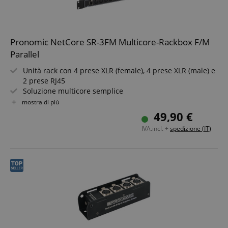
Pronomic NetCore SR-3FM Multicore-Rackbox F/M
Parallel
Unità rack con 4 prese XLR (female), 4 prese XLR (male) e
2 prese RJ45
Soluzione multicore semplice
Per la trasmissione di segnali analogici o digitali tramite
mostra di più
cavo di rete
49,90 €
Componenti di sistema combinabili a piacere
IVA.incl. +
spedizione (IT)
Funzionamento possibile solo con cavi schermati a
partire da Cat5