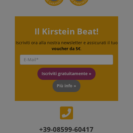
per fornire
contenuti nella
lingua
memorizzata.
La categoria
ICC qui fornita
si basa su
Il Kirstein Beat!
questo utilizzo.
Iscriviti ora alla nostra newsletter e assicurati il tuo
voucher da 5€
.
Iscriviti gratuitamente »
Più info »
+39-08599-60417