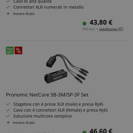
Cavo di alta qualità
script.com
Connettori XLR numerati in metallo
sid_key
www.kirstein.it
Connettori e prese saldati a mano
mostra di più
Ideale per studio di registrazione e palco
CookieScriptConsent
CookieScript
43,80 €
.kirstein.it
Lunghezza: 10 metri
IVA.incl. +
spedizione (IT)
Google Privacy Policy
Pronomic NetCore SB-3M/SP-3F Set
sid
www.kirstein.it
Stagebox con 4 prese XLR (male) e presa RJ45
Cavo con 4 connettori XLR (female) e presa RJ45
Soluzione multicore semplice
Per trasmissione di segnali analogici o digitali tramite
mostra di più
cavo di rete
46,60 €