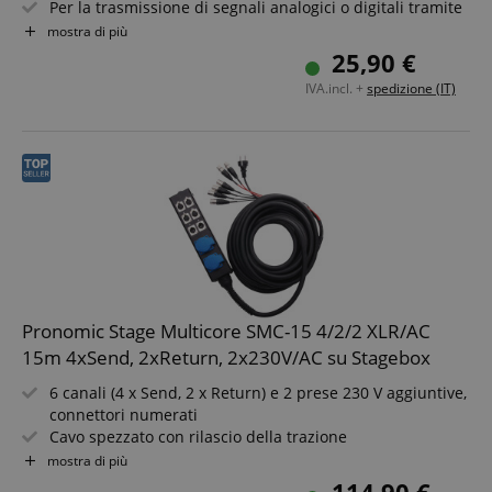
Per la trasmissione di segnali analogici o digitali tramite
cavo di rete
mostra di più
Componenti di sistema combinabili a piacere
25,90 €
Funzionamento possibile solo con cavi schermati a
IVA.incl. +
spedizione (IT)
partire da Cat5
Pronomic Stage Multicore SMC-15 4/2/2 XLR/AC
15m 4xSend, 2xReturn, 2x230V/AC su Stagebox
6 canali (4 x Send, 2 x Return) e 2 prese 230 V aggiuntive,
connettori numerati
Cavo spezzato con rilascio della trazione
Tutti i cavi bilanciati, schermati singolarmente
mostra di più
Multicore da 15 m, diametro cavo: 18 mm