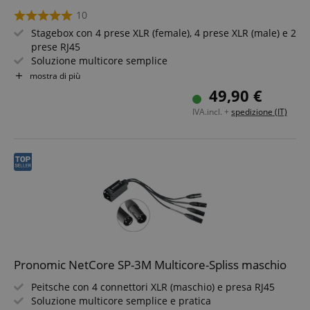
10
Stagebox con 4 prese XLR (female), 4 prese XLR (male) e 2
prese RJ45
Soluzione multicore semplice
Per la trasmissione di segnali analogici o digitali tramite
mostra di più
cavo di rete
49,90 €
Componenti di sistema combinabili a piacere
IVA.incl. +
spedizione (IT)
Funzionamento possibile solo con cavi schermati a
partire da Cat5
Pronomic NetCore SP-3M Multicore-Spliss maschio
Peitsche con 4 connettori XLR (maschio) e presa RJ45
Soluzione multicore semplice e pratica