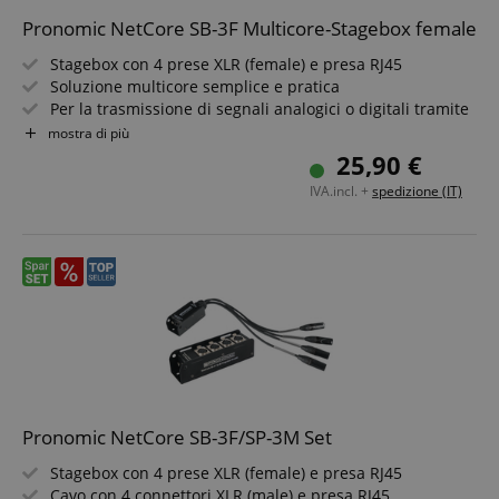
Pronomic NetCore SB-3F Multicore-Stagebox female
Stagebox con 4 prese XLR (female) e presa RJ45
Soluzione multicore semplice e pratica
Per la trasmissione di segnali analogici o digitali tramite
cavo di rete
mostra di più
Componenti di sistema combinabili a piacere
25,90 €
Funzionamento solo con cavi schermati a partire da Cat5
IVA.incl. +
spedizione (IT)
Pronomic NetCore SB-3F/SP-3M Set
Stagebox con 4 prese XLR (female) e presa RJ45
Cavo con 4 connettori XLR (male) e presa RJ45