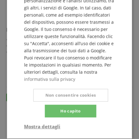
personalizzazione e l’analisi utilizziamo, tra
gli altri, i servizi di Google. In tal caso, dati
personali, come ad esempio identificatori
del dispositivo, possono essere trasmessi a
Pronomic Stage MX8/0-5 Sub-Multicore XLR 5m
Google. Il tuo consenso è necessario per
utilizzare queste funzionalità. Facendo clic
Multicore XLR maschio 8 vie ⇒ XLR femmina
su "Accetta", acconsenti all’uso dei cookie e
Cavo di alta qualità
alla trasmissione dei tuoi dati a Google.
Connettori XLR numerati in metallo
Puoi revocare il tuo consenso o modificare
Connettori e prese saldati a mano
mostra di più
Ideale per studio di registrazione e palco
le impostazioni in qualsiasi momento. Per
33,80 €
Lunghezza: 5 metri
ulteriori dettagli, consulta la nostra
IVA.incl. +
spedizione (IT)
informativa sulla privacy
Non consentire cookies
Ho capito
Mostra dettagli