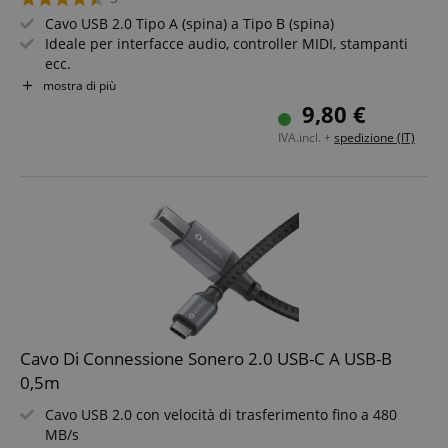
Cavo USB 2.0 Tipo A (spina) a Tipo B (spina)
Ideale per interfacce audio, controller MIDI, stampanti
ecc.
Lunghezza: 1,8 m
mostra di più
Versatile - perfetto per musicisti, appassionati di
9,80 €
tecnologia e lavoro da casa
IVA.incl. +
spedizione (IT)
Cavo Di Connessione Sonero 2.0 USB-C A USB-B
0,5m
Cavo USB 2.0 con velocità di trasferimento fino a 480
MB/s