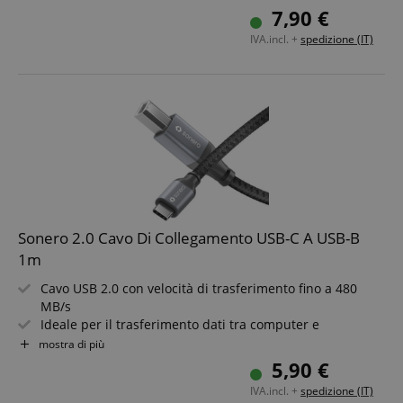
Connettore USB-C da un lato e connettore USB-B
7,90 €
dall'altro
IVA.incl. +
spedizione (IT)
Costruzione robusta e di qualità per una lunga durata
Design elegante in Space Grey, adatto a qualsiasi
ambiente
Lunghezza: 3m
Google Privacy Policy
sid
www.kirstein.it
Sonero 2.0 Cavo Di Collegamento USB-C A USB-B
1m
Cavo USB 2.0 con velocità di trasferimento fino a 480
MB/s
FPGSID
.kirstein.it
Ideale per il trasferimento dati tra computer e
stampante
mostra di più
Con connettore USB-C da un lato e connettore USB-B
5,90 €
dall'altro
IVA.incl. +
spedizione (IT)
Finitura robusta e di alta qualità per una lunga durata