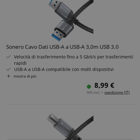
Sonero Cavo Dati USB-A a USB-A 3,0m USB 3.0
Velocità di trasferimento fino a 5 Gbit/s per trasferimenti
rapidi
USB-A a USB-A compatibile con molti dispositivi
Lavorazione robusta per una lunga durata
mostra di più
Design elegante in space grey/nero
8,99 €
Ideale per PC, laptop, hard disk e accessori
IVA.incl. +
spedizione (IT)
Lunghezza cavo: 3,0m