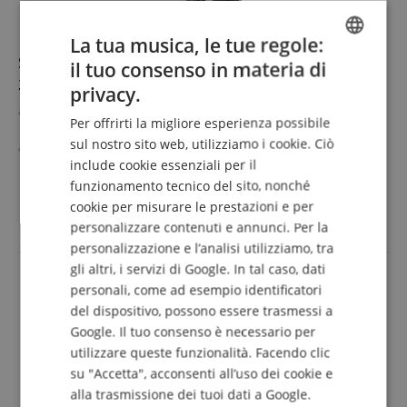
La tua musica, le tue regole:
Sonero 2.0 Cavo Di Collegamento USB-C A USB-B
il tuo consenso in materia di
ENGLISH
2m
privacy.
GERMAN
Cavo USB 2.0 con velocità di trasferimento fino a 480
Per offrirti la migliore esperienza possibile
MB/s
DUTCH
sul nostro sito web, utilizziamo i cookie. Ciò
Ideale per il trasferimento dati tra computer e
include cookie essenziali per il
FRENCH
stampante
mostra di più
funzionamento tecnico del sito, nonché
Con connettore USB-C da una parte e connettore USB-B
6,90 €
ITALIAN
dall'altra
cookie per misurare le prestazioni e per
IVA.incl. +
spedizione (IT)
Realizzato con materiali robusti e di alta qualità per una
personalizzare contenuti e annunci. Per la
SPANISH
lunga durata
personalizzazione e l’analisi utilizziamo, tra
Design elegante in Space Grey, adatto a qualsiasi
gli altri, i servizi di Google. In tal caso, dati
ambiente
personali, come ad esempio identificatori
Lunghezza: 2m
del dispositivo, possono essere trasmessi a
Google. Il tuo consenso è necessario per
utilizzare queste funzionalità. Facendo clic
su "Accetta", acconsenti all’uso dei cookie e
alla trasmissione dei tuoi dati a Google.