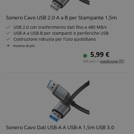
Sonero Cavo USB 2.0 A a B per Stampante 1,5m
USB 2.0 con trasferimento dati fino a 480 MB/s
USB-A a USB-B per stampanti e periferiche USB
Costruzione robusta per l'uso quotidiano
Aspetto elegante in space grey e nero
mostra di più
Connessione affidabile per ufficio e casa
5,99 €
Lunghezza del cavo: 1,5m
IVA.incl. +
spedizione (IT)
Sonero Cavo Dati USB-A A USB-A 1,5m USB 3.0