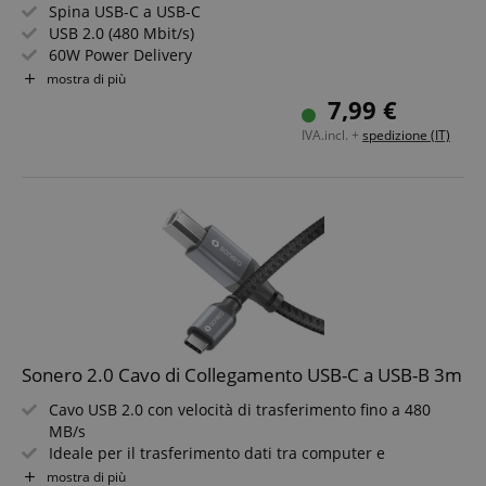
Spina USB-C a USB-C
USB 2.0 (480 Mbit/s)
60W Power Delivery
Colore: Grigio/Nero
mostra di più
Strettamente necessario
Prestazione
Lunghezza: 1,5 m
7,99 €
Targeting
Funzionalità
Non classificati
IVA.incl. +
spedizione (IT)
I cookie strettamente necessari consentono
funzionalità del sito Web principale come l'accesso
degli utenti e la gestione dell'account. Il sito Web
non può essere utilizzato correttamente senza i
cookie strettamente necessari.
Nome
Fornitore / Dominio
S
CrossDomainCookieScriptConsent_389
.crossdomain.cookie-
script.com
sid_key
www.kirstein.it
CookieScriptConsent
CookieScript
Sonero 2.0 Cavo di Collegamento USB-C a USB-B 3m
.kirstein.it
Cavo USB 2.0 con velocità di trasferimento fino a 480
MB/s
Ideale per il trasferimento dati tra computer e
stampante
mostra di più