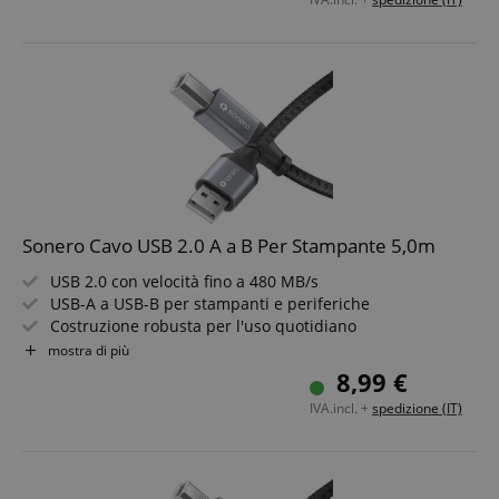
Sonero Cavo USB 2.0 A a B Per Stampante 5,0m
USB 2.0 con velocità fino a 480 MB/s
USB-A a USB-B per stampanti e periferiche
Costruzione robusta per l'uso quotidiano
Design elegante in space grey e nero
mostra di più
Connessione affidabile per ufficio e casa
8,99 €
Lunghezza cavo: 5,0m
IVA.incl. +
spedizione (IT)