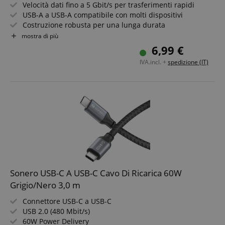
Velocità dati fino a 5 Gbit/s per trasferimenti rapidi
USB-A a USB-A compatibile con molti dispositivi
Costruzione robusta per una lunga durata
Design elegante in space grey e nero
mostra di più
Ideale per PC, laptop, hard disk e accessori
6,99 €
Lunghezza cavo 1,5m
IVA.incl. +
spedizione (IT)
Sonero USB-C A USB-C Cavo Di Ricarica 60W
Grigio/Nero 3,0 m
Connettore USB-C a USB-C
USB 2.0 (480 Mbit/s)
60W Power Delivery