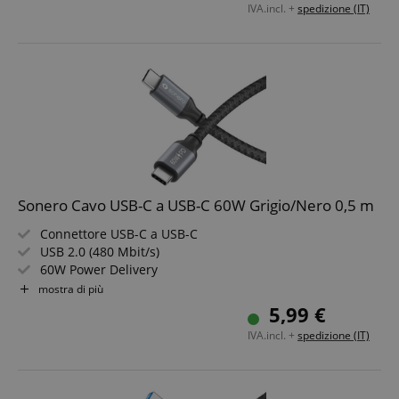
IVA.incl. +
spedizione (IT)
Sonero Cavo USB-C a USB-C 60W Grigio/Nero 0,5 m
Connettore USB-C a USB-C
USB 2.0 (480 Mbit/s)
60W Power Delivery
Colore: Grigio/Nero
mostra di più
Lunghezza: 0,5 m
5,99 €
IVA.incl. +
spedizione (IT)