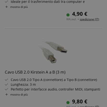
Ideale per il trasferimento dati tra computer e
stampante
mostra di più
Connettore USB-C da un lato e connettore USB-B
4,90 €
dall'altro
IVA.incl. +
spedizione (IT)
Lavorazione robusta e di alta qualità per una lunga
durata
Design elegante in Space Grey, adatto a qualsiasi
ambiente
Lunghezza: 0,5m
Cavo USB 2.0 Kirstein A a B (3 m)
Cavo USB 2.0 Tipo A (connettore) a Tipo B (connettore)
Lunghezza: 3 m
Perfetto per interfacce audio, controller MIDI, stampanti
e altro
mostra di più
Realizzato con materiali di qualità per un uso duraturo
9,80 €
IVA.incl. +
spedizione (IT)