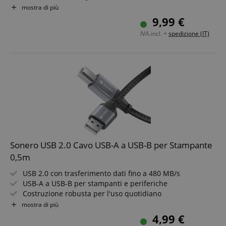
Colore: Grigio/Nero
mostra di più
Lunghezza: 3,0 m
9,99 €
IVA.incl. +
spedizione (IT)
Sonero USB 2.0 Cavo USB-A a USB-B per Stampante
0,5m
USB 2.0 con trasferimento dati fino a 480 MB/s
USB-A a USB-B per stampanti e periferiche
Costruzione robusta per l'uso quotidiano
Aspetto elegante in space grey/nero
mostra di più
Connessione affidabile per ufficio e casa
4,99 €
Lunghezza cavo: 0,5m