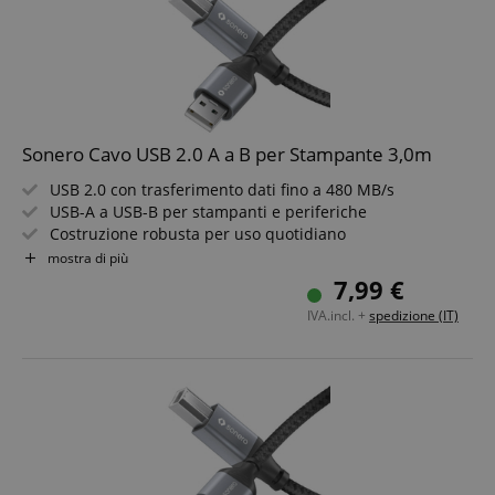
Sonero Cavo USB 2.0 A a B per Stampante 3,0m
USB 2.0 con trasferimento dati fino a 480 MB/s
USB-A a USB-B per stampanti e periferiche
Costruzione robusta per uso quotidiano
Aspetto elegante in space grey e nero
mostra di più
Connessione affidabile per ufficio e casa
7,99 €
Lunghezza cavo 3,0m
IVA.incl. +
spedizione (IT)