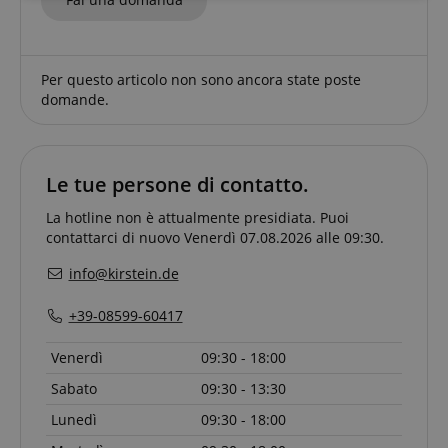
necessario
Per questo articolo non sono ancora state poste
Targeting
Funzionalità
Non
domande.
classificati
Le tue persone di contatto.
La hotline non è attualmente presidiata. Puoi
contattarci di nuovo Venerdì 07.08.2026 alle 09:30.
Strettamente necessario
Prestazione
info@kirstein.de
Targeting
Funzionalità
Non classificati
I cookie strettamente necessari consentono
+39-08599-60417
funzionalità del sito Web principale come l'accesso
degli utenti e la gestione dell'account. Il sito Web
Venerdì
09:30 - 18:00
non può essere utilizzato correttamente senza i
cookie strettamente necessari.
Sabato
09:30 - 13:30
Nome
Fornitore / Dominio
S
Lunedì
09:30 - 18:00
CrossDomainCookieScriptConsent_389
.crossdomain.cookie-
script.com