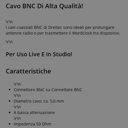
Cavo BNC Di Alta Qualità!
\r\n
I cavi coassiali BNC di Dreitec sono ideali per prolungare
antenne radio o per trasmettere il Wordclock tra dispositivi.
\r\n
Per Uso Live E In Studio!
Caratteristiche
\r\n
Connettore BNC su Connettore BNC
\r\n
Diametro cavo: ca. 5,0 mm
\r\n
A bassa attenuazione
\r\n
Impedenza 50 Ohm