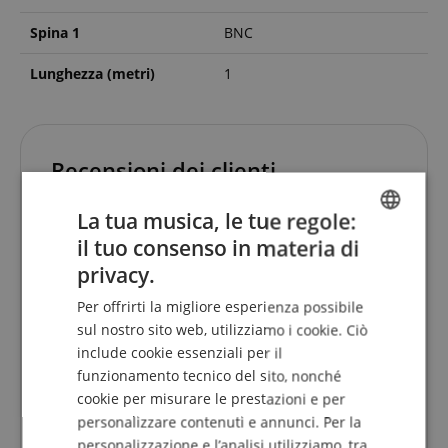
Spina 1
BNC
Lunghezza (metri)
1
Recensioni dei clienti
La tua musica, le tue regole:
il tuo consenso in materia di
5.0
ENGLISH
5.0
/
privacy.
GERMAN
Basato su 1 Classificazioni
Per offrirti la migliore esperienza possibile
DUTCH
sul nostro sito web, utilizziamo i cookie. Ciò
5 Stelle
1
include cookie essenziali per il
FRENCH
4 Stelle
0
funzionamento tecnico del sito, nonché
3 Stelle
0
ITALIAN
cookie per misurare le prestazioni e per
2 Stelle
0
personalizzare contenuti e annunci. Per la
SPANISH
1 Stella
0
personalizzazione e l’analisi utilizziamo, tra