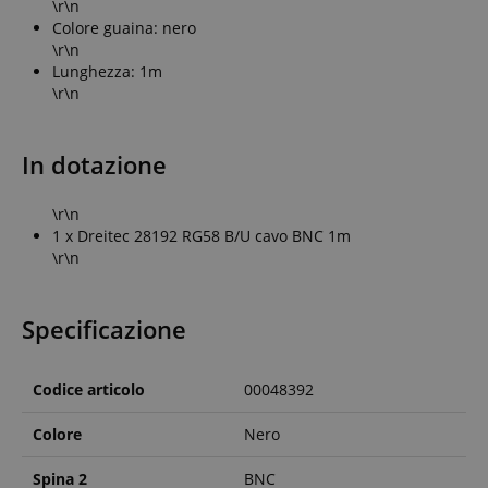
\r\n
Colore guaina: nero
\r\n
Lunghezza: 1m
\r\n
In dotazione
\r\n
1 x Dreitec 28192 RG58 B/U cavo BNC 1m
\r\n
Specificazione
Codice articolo
00048392
Colore
Nero
Spina 2
BNC