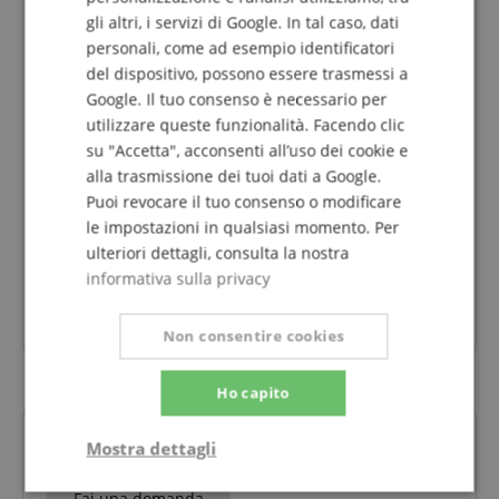
gli altri, i servizi di Google. In tal caso, dati
La revisione delle valutazioni è stata effettuata
personali, come ad esempio identificatori
come segue: Solo i clienti registrati nel nostro
negozio online e che hanno effettivamente
del dispositivo, possono essere trasmessi a
acquistato il prodotto da noi possono inviare una
Google. Il tuo consenso è necessario per
valutazione per l'articolo nel conto cliente.
utilizzare queste funzionalità. Facendo clic
su "Accetta", acconsenti all’uso dei cookie e
alla trasmissione dei tuoi dati a Google.
Puoi revocare il tuo consenso o modificare
le impostazioni in qualsiasi momento. Per
Soddisfatto
ulteriori dettagli, consulta la nostra
Recensione di
Stefano
il 01.05.2020
informativa sulla privacy
acquisto verificato
Come al solito, veloci nelle consegne e ottimo
materiale,
Non consentire cookies
Ho capito
Domande su questo Prodotto?
Mostra dettagli
Strettamente
Prestazione
Fai una domanda