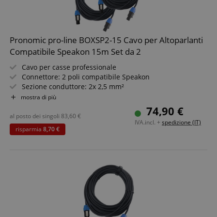
Pronomic pro-line BOXSP2-15 Cavo per Altoparlanti
Compatibile Speakon 15m Set da 2
Cavo per casse professionale
Connettore: 2 poli compatibile Speakon
Sezione conduttore: 2x 2,5 mm²
Lunghezza: 15 m
mostra di più
Colore: Nero, incl. fascia a strappo
74,90 €
2 pezzi in set risparmio
al posto dei singoli
83,60
€
IVA.incl. +
spedizione (IT)
risparmia
8,70 €