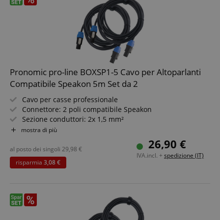
Google Privacy Policy
sid
www.kirstein.it
Pronomic pro-line BOXSP1-5 Cavo per Altoparlanti
Compatibile Speakon 5m Set da 2
Cavo per casse professionale
Connettore: 2 poli compatibile Speakon
Sezione conduttori: 2x 1,5 mm²
Lunghezza: 5 m
FPGSID
.kirstein.it
mostra di più
Colore: nero, incluso fascia a strappo
26,90 €
2 pezzi in set risparmio
al posto dei singoli
29,98
€
IVA.incl. +
spedizione (IT)
risparmia
3,08 €
Fornitore
Fornitore /
Nome
Scadenza
Descrizione
Nome
/
Dominio
Scadenza
Descrizione