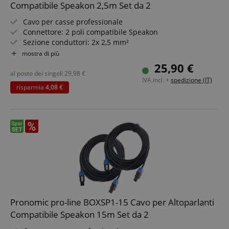
Compatibile Speakon 2,5m Set da 2
Cavo per casse professionale
Connettore: 2 poli compatibile Speakon
Sezione conduttori: 2x 2,5 mm²
Lunghezza: 2,5 m
mostra di più
Colore: nero, incluso fascia a strappo
25,90 €
2 pezzi in set risparmio
al posto dei singoli
29,98
€
IVA.incl. +
spedizione (IT)
risparmia
4,08 €
Pronomic pro-line BOXSP1-15 Cavo per Altoparlanti
Compatibile Speakon 15m Set da 2