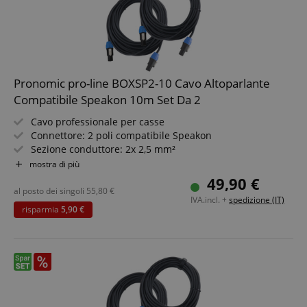
Pronomic pro-line BOXSP2-10 Cavo Altoparlante
Compatibile Speakon 10m Set Da 2
Cavo professionale per casse
Connettore: 2 poli compatibile Speakon
Sezione conduttore: 2x 2,5 mm²
Lunghezza: 10 m
mostra di più
Colore: Nero, incl. fascia a strappo
49,90 €
2 pezzi nel set risparmio
al posto dei singoli
55,80
€
IVA.incl. +
spedizione (IT)
risparmia
5,90 €