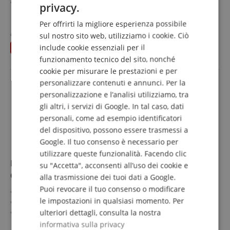
Sezione conduttore: 4x 2,5 mm²
privacy.
Lunghezza: 2,5 m
GERMAN
mostra di più
Colore: nero, incl. fascia a strappo
Per offrirti la migliore esperienza possibile
32,90 €
DUTCH
2 pezzi in set risparmio
al posto dei singoli
37,98
€
sul nostro sito web, utilizziamo i cookie. Ciò
IVA.incl. +
spedizione (IT)
include cookie essenziali per il
risparmia
5,08 €
FRENCH
funzionamento tecnico del sito, nonché
ITALIAN
cookie per misurare le prestazioni e per
personalizzare contenuti e annunci. Per la
SPANISH
personalizzazione e l’analisi utilizziamo, tra
gli altri, i servizi di Google. In tal caso, dati
personali, come ad esempio identificatori
del dispositivo, possono essere trasmessi a
Google. Il tuo consenso è necessario per
utilizzare queste funzionalità. Facendo clic
Pronomic pro-line BOXSP1-15 Cavo per Altoparlanti
su "Accetta", acconsenti all’uso dei cookie e
Compatibile Speakon 15m
alla trasmissione dei tuoi dati a Google.
Puoi revocare il tuo consenso o modificare
Cavo professionale per casse
le impostazioni in qualsiasi momento. Per
Connettore: 2 poli compatibile Speakon
Sezione conduttori: 2x 1,5 mm²
ulteriori dettagli, consulta la nostra
Connettori di alta qualità con chiusura a scatto
mostra di più
informativa sulla privacy