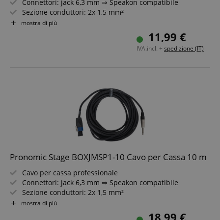
Connettori: jack 6,3 mm ⇒ Speakon compatibile
Sezione conduttori: 2x 1,5 mm²
Connettori di alta qualità
mostra di più
Colore: nero
11,99 €
Lunghezza: 5 m
IVA.incl. +
spedizione (IT)
Pronomic Stage BOXJMSP1-10 Cavo per Cassa 10 m
Cavo per cassa professionale
Connettori: jack 6,3 mm ⇒ Speakon compatibile
Sezione conduttori: 2x 1,5 mm²
Connettori di alta qualità
mostra di più
Colore: nero
18,99 €