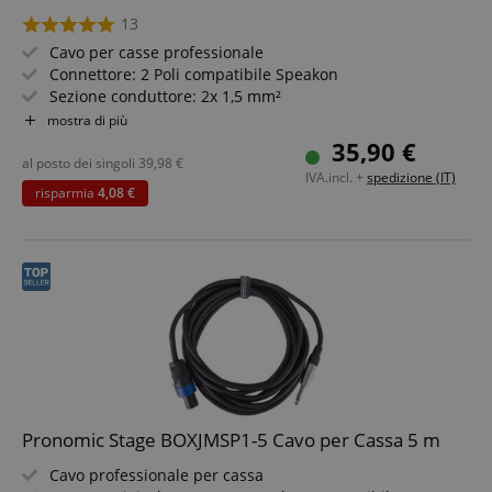
13
Cavo per casse professionale
Connettore: 2 Poli compatibile Speakon
Sezione conduttore: 2x 1,5 mm²
Lunghezza: 10 m
mostra di più
Colore: Nero, incl. fascia a strappo
35,90 €
2 pezzi in set risparmio
al posto dei singoli
39,98
€
IVA.incl. +
spedizione (IT)
risparmia
4,08 €
Pronomic Stage BOXJMSP1-5 Cavo per Cassa 5 m
Cavo professionale per cassa