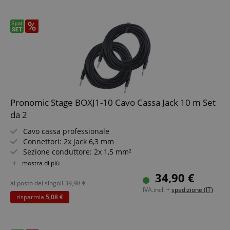
Pronomic Stage BOXJ1-10 Cavo Cassa Jack 10 m Set
da 2
Cavo cassa professionale
Connettori: 2x jack 6,3 mm
Sezione conduttore: 2x 1,5 mm²
Connettori di alta qualità
mostra di più
Lunghezza: 10m
34,90 €
Colore: nero
al posto dei singoli
39,98
€
IVA.incl. +
spedizione (IT)
Set da 2 pezzi
risparmia
5,08 €