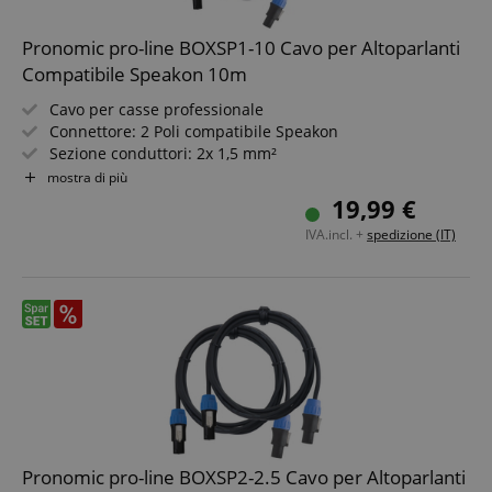
Pronomic pro-line BOXSP1-10 Cavo per Altoparlanti
Compatibile Speakon 10m
Cavo per casse professionale
Connettore: 2 Poli compatibile Speakon
Sezione conduttori: 2x 1,5 mm²
Connettori di alta qualità con blocco di sicurezza
mostra di più
Lunghezza: 10 m
19,99 €
Colore: Nero, incl. fascia a strappo
IVA.incl. +
spedizione (IT)
Pronomic pro-line BOXSP2-2.5 Cavo per Altoparlanti