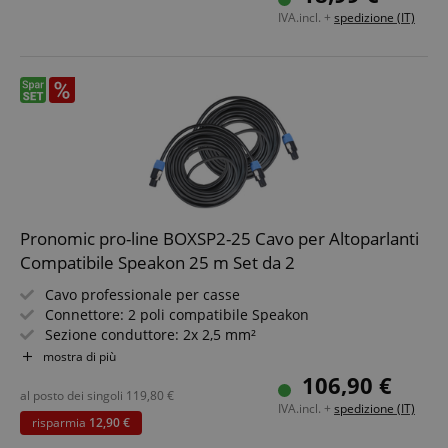
Lunghezza: 10 m
IVA.incl. +
spedizione (IT)
Pronomic pro-line BOXSP2-25 Cavo per Altoparlanti
Compatibile Speakon 25 m Set da 2
Cavo professionale per casse
Connettore: 2 poli compatibile Speakon
Sezione conduttore: 2x 2,5 mm²
Lunghezza: 25 m
mostra di più
Colore: nero, incl. fascia a strappo
106,90 €
2 pezzi nel set risparmio
al posto dei singoli
119,80
€
IVA.incl. +
spedizione (IT)
risparmia
12,90 €