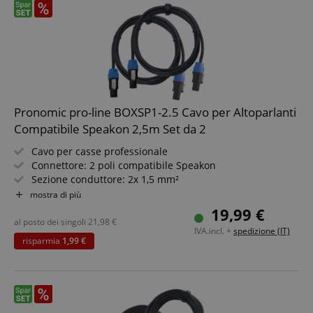
Pronomic pro-line BOXSP1-2.5 Cavo per Altoparlanti
Compatibile Speakon 2,5m Set da 2
Cavo per casse professionale
Connettore: 2 poli compatibile Speakon
Sezione conduttore: 2x 1,5 mm²
Lunghezza: 2,5 m
mostra di più
Colore: nero, incl. fascia a strappo
19,99 €
2 pezzi in set risparmio
al posto dei singoli
21,98
€
IVA.incl. +
spedizione (IT)
risparmia
1,99 €