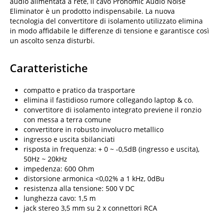
audio alimentata a rete, il cavo Pronomic Audio Noise
Eliminator è un prodotto indispensabile. La nuova
tecnologia del convertitore di isolamento utilizzato elimina
in modo affidabile le differenze di tensione e garantisce così
un ascolto senza disturbi.
Caratteristiche
compatto e pratico da trasportare
elimina il fastidioso rumore collegando laptop & co.
convertitore di isolamento integrato previene il ronzio
con messa a terra comune
convertitore in robusto involucro metallico
ingresso e uscita sbilanciati
risposta in frequenza: + 0 ~ -0,5dB (ingresso e uscita),
50Hz ~ 20kHz
impedenza: 600 Ohm
distorsione armonica <0,02% a 1 kHz, 0dBu
resistenza alla tensione: 500 V DC
lunghezza cavo: 1,5 m
jack stereo 3,5 mm su 2 x connettori RCA