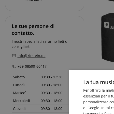
Le tue persone di
contatto.
I nostri specialisti saranno lieti di
consigliarti.
info@kirstein.de
+39-08599-60417
Sabato
09:30 - 13:30
La tua music
Lunedì
09:30 - 18:00
Per offrirti la mig
Martedì
09:30 - 18:00
essenziali per il 
Mercoledì
09:30 - 18:00
personalizzare cont
di Google. In tal 
Giovedì
09:30 - 18:00
trasmessi a Google