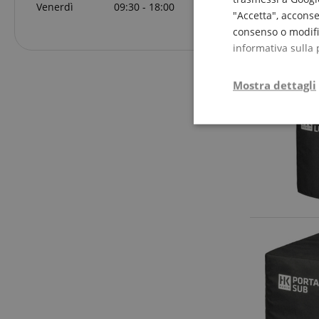
Venerdì
09:30 - 18:00
"Accetta", acconse
consenso o modific
informativa sulla 
Mostra dettagli
Strettamente
necessario
Str
I cookie strettamente
dell'account. Il sito
Nome
CrossDomainCookie