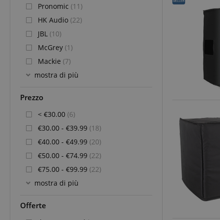
Pronomic
(11)
HK Audio
(22)
JBL
(10)
McGrey
(1)
Mackie
(7)
mostra di più
Prezzo
< €30.00
(6)
€30.00 - €39.99
(18)
€40.00 - €49.99
(20)
€50.00 - €74.99
(22)
€75.00 - €99.99
(22)
mostra di più
Offerte