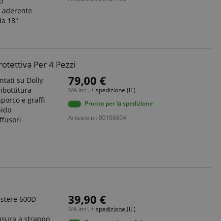
o
a aderente
da 18"
ato dal servizio
dare le preferenze
isitatori. È
i cookie di Cookie-
tamente.
tettiva Per 4 Pezzi
ie molto comune,
79,00 €
tati su Dolly
ie di sessione è
mbottitura
IVA.incl. +
spedizione (IT)
ato per la gestione
porco e graffi
Pronto per la spedizione
pido
erve user session
Articolo n.: 00108694
ffusori
izione
sessione vengono
39,90 €
estere 600D
ttività della pagina
e.
ubblicitari come
dere da dove si
IVA.incl. +
spedizione (IT)
usura a strappo