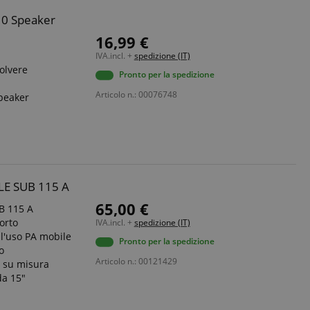
10 Speaker
16,99 €
IVA.incl. +
spedizione (IT)
olvere
Pronto per la spedizione
Articolo n.: 00076748
peaker
LE SUB 115 A
65,00 €
B 115 A
porto
IVA.incl. +
spedizione (IT)
l'uso PA mobile
Pronto per la spedizione
o
Articolo n.: 00121429
a su misura
da 15"