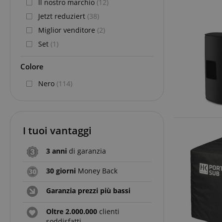
Il nostro marchio
(12)
Jetzt reduziert
(38)
Miglior venditore
(2)
Set
(1)
Colore
Nero
(114)
I tuoi vantaggi
3 anni
di garanzia
30 giorni
Money Back
Garanzia prezzi più bassi
Oltre 2.000.000
clienti
soddisfatti