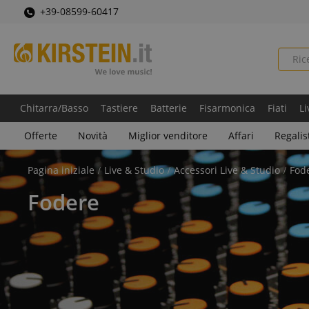
+39-08599-60417
Chitarra/Basso
Tastiere
Batterie
Fisarmonica
Fiati
Li
Offerte
Novità
Miglior venditore
Affari
Regalis
Pagina iniziale
Live & Studio
Accessori Live & Studio
Fod
Fodere