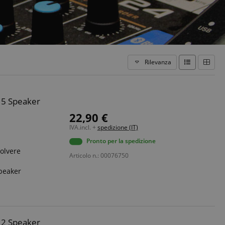
Rilevanza
15 Speaker
22,90 €
IVA.incl. +
spedizione (IT)
Pronto per la spedizione
polvere
Articolo n.: 00076750
peaker
12 Speaker