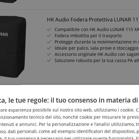
HK Audio Fodera Protettiva LUNAR 1
Compatibile con HK Audio LUNAR 115 X
Fodera imbottita per il trasporto
Protegge durante la movimentazione in 
Ideale per palco, sala prove e stoccaggio
Accessorio originale HK Audio con sago
Soluzione robusta per la tua cassa PA at
HK Audio Custodia Protettiva LUNAR 
a, le tue regole: il tuo consenso in materia di
Compatibile con HK Audio LUNAR 112 X
liore esperienza possibile sul nostro sito web, utilizziamo i cookie. 
Custodia imbottita per il trasporto
Protegge durante la movimentazione in c
funzionamento tecnico del sito, nonché cookie per misurare le prest
Ideale per palco, sala prove e stoccaggio
enuti e annunci. Per la personalizzazione e l’analisi utilizziamo, tra g
Accessorio originale HK Audio con form
caso, dati personali, come ad esempio identificatori del dispositivo,
Soluzione robusta per la tua cassa PA at
. Il tuo consenso è necessario per utilizzare queste funzionalità. F