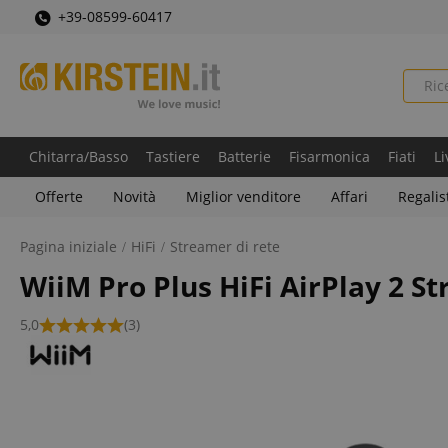
+39-08599-60417
Chitarra/Basso
Tastiere
Batterie
Fisarmonica
Fiati
Li
Offerte
Novità
Miglior venditore
Affari
Regalis
Pagina iniziale
HiFi
Streamer di rete
WiiM Pro Plus HiFi AirPlay 2 S
5,0
(3)