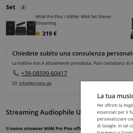
Set
2
WiiM Pro Plus / Edifier MR4 Set Stereo
Streaming
319
€
Chiedete subito una consulenza personal
La hotline non è attualmente presidiata. Puoi contattarci di 
+39-08599-60417
info@kirstein.de
La tua music
Per offrirti la mig
Streaming Audiophile Ultra-High-Res Per
essenziali per il 
personalizzare cont
di Google. In tal 
Il nuovo streamer WiiM Pro Plus offre una qualità sonora in
trasmessi a Google