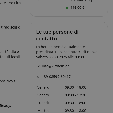
WiiM Pro Plus
449,00 €
ato dal servizio
dare le preferenze
isitatori. È
giradischi di
i cookie di Cookie-
Le tue persone di
tamente.
contatto.
ie molto comune,
ie di sessione è
ato per la gestione
La hotline non è attualmente
HeartRadio e
presidiata. Puoi contattarci di nuovo
enuti locali
Sabato 08.08.2026 alle 09:30.
erve user session
info@kirstein.de
+39-08599-60417
ositivo si
izione
Venerdì
09:30 - 18:00
Sabato
09:30 - 13:30
sessione vengono
ttività della pagina
e.
ubblicitari come
Lunedì
09:30 - 18:00
 Ready,
dere da dove si
Martedì
09:30 - 18:00