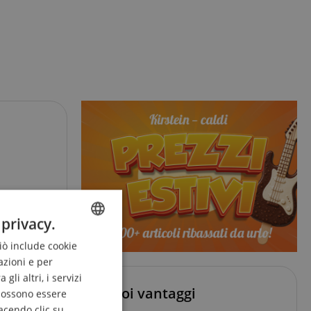
 privacy.
Ciò include cookie
ENGLISH
azioni e per
GERMAN
li altri, i servizi
I tuoi vantaggi
DUTCH
 possono essere
nveniente. È
acendo clic su