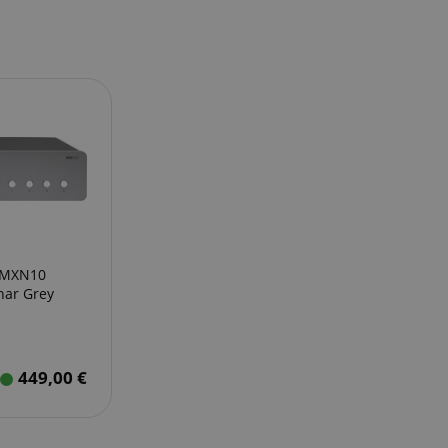
 MXN10
nar Grey
449,00
€