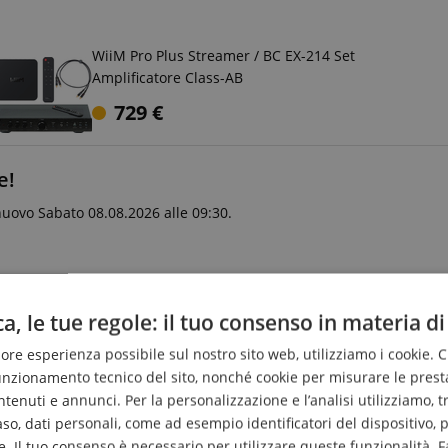
WiiM Pro Plus Streamer / BC EX-214 Set
Amplificatore Class-AB
729
€
e!
nuovo Sabato 08.08.2026 alle 09:30.
a, le tue regole: il tuo consenso in materia di
liore esperienza possibile sul nostro sito web, utilizziamo i cookie. 
 Tutti!
funzionamento tecnico del sito, nonché cookie per misurare le prest
enuti e annunci. Per la personalizzazione e l’analisi utilizziamo, tra g
caso, dati personali, come ad esempio identificatori del dispositivo,
aspettata e un equipaggiamento completo a un prezzo davvero co
. Il tuo consenso è necessario per utilizzare queste funzionalità. F