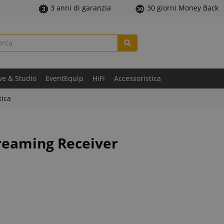
3 anni di garanzia
30 giorni Money Back
ve & Studio
EventEquip
HiFi
Accessoristica
tica
treaming Receiver