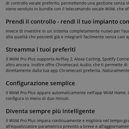
di controllo vocale preferito, permettendo una gestione senza sf
viene venduto in bundle con il telecomando vocale WiiM, che off
sid_key
Prendi il controllo - rendi il tuo impianto c
CookieScriptConse
Invece di investire in un sistema completamente nuovo per l’aud
alta qualità che possiedi già e integrarli facilmente senza cavi 
sid
Streamma i tuoi preferiti
Il WiiM Pro Plus supporta AirPlay 2, Alexa Casting, Spotify Con
altro ancora. Inoltre offre Chromecast Audio, che ti permette di
FPGSID
direttamente dalla tua app Chromecast preferita. Naturalment
Configurazione semplice
Il WiiM Pro Plus appare automaticamente nell’app WiiM Home. Gra
Nome
configura in meno di due minuti.
Nome
scarab.mayAdd
Nome
For
Nome
Do
Diventa sempre più intelligente
session-id-time
scarab.profile
_ga_6FDZC7C8F6
_fbp
Me
Il WiiM Pro Plus impara continuamente e migliora nel tempo graz
Inc
.ki
all’equalizzatore parametrico previsto a breve e all’aggiornam