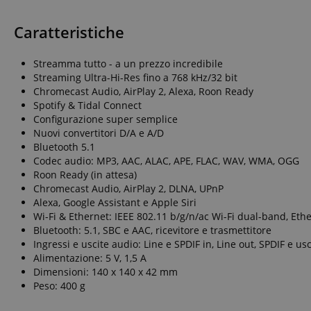
_ga
session-id-apay
IDE
Go
.do
Caratteristiche
apay-session-
set
MUID
Mi
Streamma tutto - a un prezzo incredibile
Co
.b
Streaming Ultra-Hi-Res fino a 768 kHz/32 bit
aHistoryArticles
Chromecast Audio, AirPlay 2, Alexa, Roon Ready
_gcl_au
Go
.ki
Spotify & Tidal Connect
Configurazione super semplice
scarab.visitor
Em
session-token
Nuovi convertitori D/A e A/D
.ki
Bluetooth 5.1
_uetsid
Mi
session-id
Codec audio: MP3, AAC, ALAC, APE, FLAC, WAV, WMA, OGG
Co
Roon Ready (in attesa)
.ki
Chromecast Audio, AirPlay 2, DLNA, UPnP
_uetvid
Mi
Alexa, Google Assistant e Apple Siri
Co
amazon-pay-
.ki
Wi-Fi & Ethernet: IEEE 802.11 b/g/n/ac Wi-Fi dual-band, Eth
connectedAuth
Bluetooth: 5.1, SBC e AAC, ricevitore e trasmettitore
FPID
.ki
language
Ingressi e uscite audio: Line e SPDIF in, Line out, SPDIF e us
Alimentazione: 5 V, 1,5 A
FPLC
.ki
Dimensioni: 140 x 140 x 42 mm
Peso: 400 g