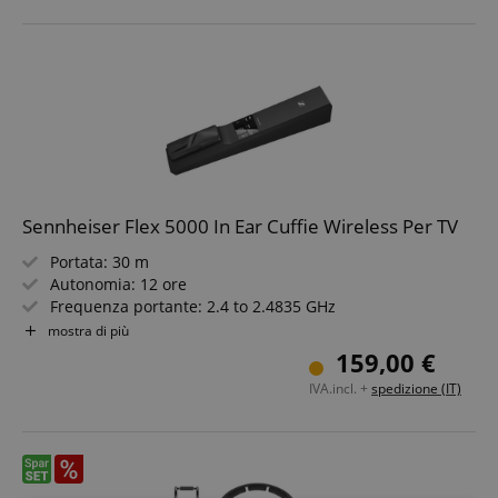
Sennheiser Flex 5000 In Ear Cuffie Wireless Per TV
Portata: 30 m
Autonomia: 12 ore
Frequenza portante: 2.4 to 2.4835 GHz
Risposta in frequenza: 15 Hz - 15,000 Hz
mostra di più
Tempo di ricarica: 3 ore
159,00 €
Batteria al litio-polimero integrata BAP 800, 3,7 V, 350
IVA.incl. +
spedizione (IT)
mAh Trasmettitore: 5 V, 600 mA