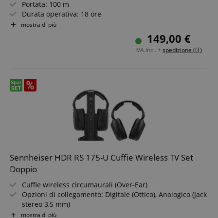
Portata: 100 m
Durata operativa: 18 ore
Risposta in frequenza: 17 Hz - 22.000 Hz
mostra di più
Cuffie di ricambio senza stazione base!
149,00 €
IVA.incl. +
spedizione (IT)
Sennheiser HDR RS 175-U Cuffie Wireless TV Set
Doppio
Cuffie wireless circumaurali (Over-Ear)
Opzioni di collegamento: Digitale (Ottico), Analogico (Jack
stereo 3,5 mm)
Portata: 100 m
mostra di più