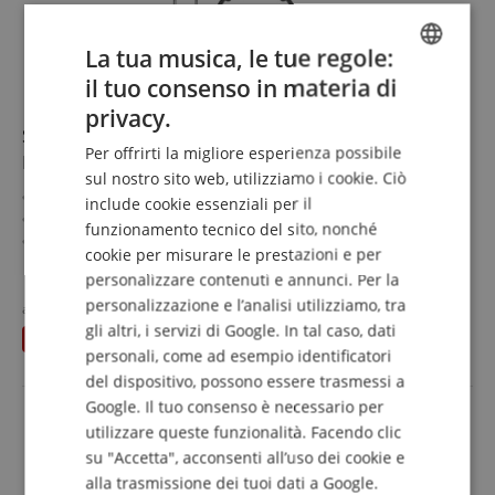
La tua musica, le tue regole:
il tuo consenso in materia di
ENGLISH
privacy.
GERMAN
Set Cuffie Wireless TV Sennheiser HDR RS 120-W
Per offrirti la migliore esperienza possibile
Partner
DUTCH
sul nostro sito web, utilizziamo i cookie. Ciò
Suono cristallino Sennheiser
include cookie essenziali per il
FRENCH
Tre modalità audio tra cui scegliere
funzionamento tecnico del sito, nonché
Regolazione del volume direttamente sulle cuffie
ITALIAN
cookie per misurare le prestazioni e per
Trasmettitore, docking station e caricabatterie in un
mostra di più
personalizzare contenuti e annunci. Per la
SPANISH
unico dispositivo
194,00 €
personalizzazione e l’analisi utilizziamo, tra
Audio stereo di alta qualità per TV, musica, podcast e
al posto dei singoli
198
€
IVA.incl. +
spedizione (IT)
streaming video
gli altri, i servizi di Google. In tal caso, dati
risparmia
4,00 €
Set risparmio con cuffie wireless aggiuntive HDR 120-W
personali, come ad esempio identificatori
TV
del dispositivo, possono essere trasmessi a
Google. Il tuo consenso è necessario per
utilizzare queste funzionalità. Facendo clic
su "Accetta", acconsenti all’uso dei cookie e
alla trasmissione dei tuoi dati a Google.