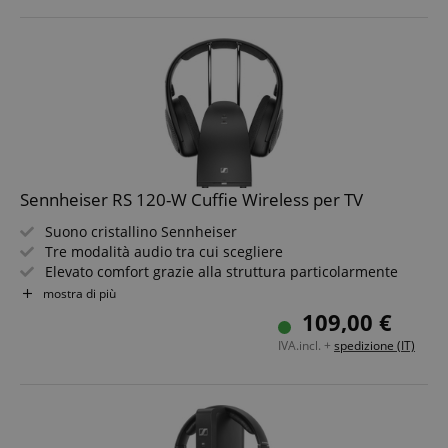
Sennheiser RS 120-W Cuffie Wireless per TV
Suono cristallino Sennheiser
Tre modalità audio tra cui scegliere
Elevato comfort grazie alla struttura particolarmente
leggera e imbottita
mostra di più
Regolazione del volume direttamente sulle cuffie
109,00 €
Trasmettitore, docking station e caricabatterie in un
IVA.incl. +
spedizione (IT)
unico dispositivo
Audio stereo di alta qualità per TV, musica, podcast e
streaming video