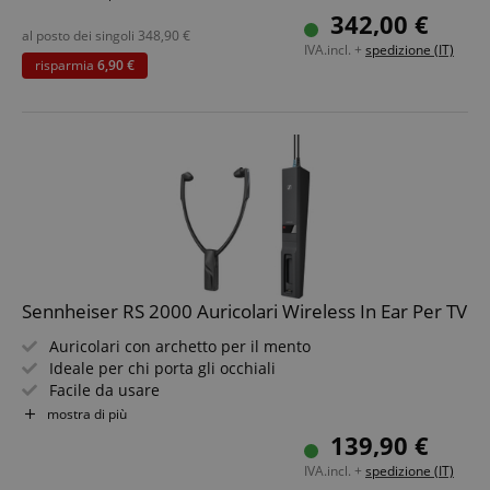
Durata operativa: 18 ore
342,00 €
Risposta in frequenza: 17 Hz - 22.000 Hz
al posto dei singoli
348,90
€
IVA.incl. +
spedizione (IT)
Set risparmio incluso cuffie wireless aggiuntive
risparmia
6,90 €
Sennheiser HDR 175 TV
Sennheiser RS 2000 Auricolari Wireless In Ear Per TV
Auricolari con archetto per il mento
Ideale per chi porta gli occhiali
Facile da usare
Connessione analogica
mostra di più
Fino a 9 ore di autonomia
139,90 €
IVA.incl. +
spedizione (IT)