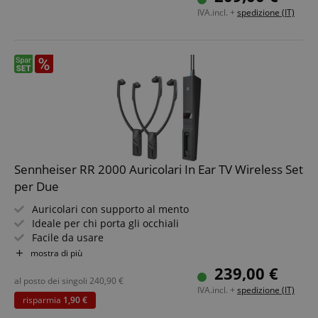
Con diversi cuscinetti auricolari
IVA.incl. +
spedizione (IT)
Sennheiser RR 2000 Auricolari In Ear TV Wireless Set
per Due
Auricolari con supporto al mento
Ideale per chi porta gli occhiali
Facile da usare
Connessione analogica
mostra di più
Fino a 9 ore di autonomia della batteria
239,00 €
Set risparmio con un secondo auricolare Sennheiser RR
al posto dei singoli
240,90
€
IVA.incl. +
spedizione (IT)
2000 In Ear TV wireless
risparmia
1,90 €