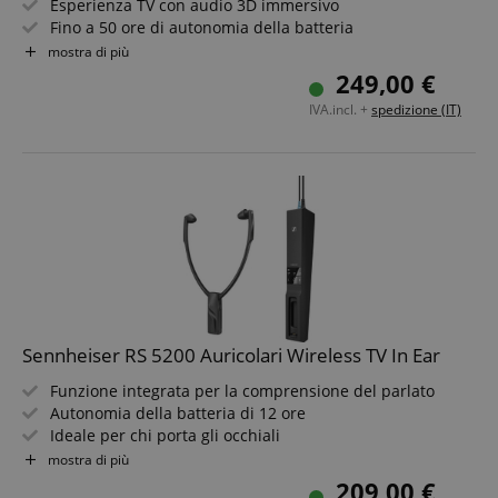
Esperienza TV con audio 3D immersivo
Fino a 50 ore di autonomia della batteria
Eccellente intelligibilità del parlato
mostra di più
Modalità Broadcast: accoppia più cuffie via Bluetooth
249,00 €
Auracast con impostazioni individuali
IVA.incl. +
spedizione (IT)
Inclusi cavi USB/audio (analogici e digitali) e supporto
Sennheiser RS 5200 Auricolari Wireless TV In Ear
Funzione integrata per la comprensione del parlato
Autonomia della batteria di 12 ore
Ideale per chi porta gli occhiali
Connessione analogica e digitale
mostra di più
Comfort senza fastidiosa pressione
209,00 €