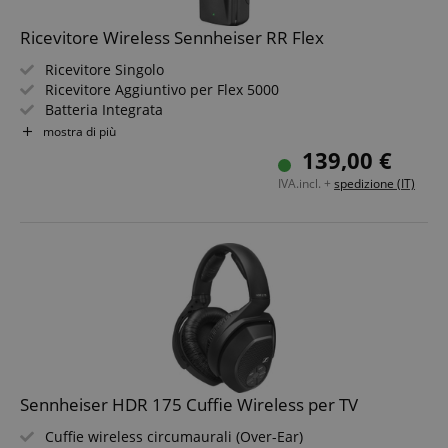
Ricevitore Wireless Sennheiser RR Flex
Ricevitore Singolo
Ricevitore Aggiuntivo per Flex 5000
Batteria Integrata
Design Snello ed Elegante
mostra di più
139,00 €
IVA.incl. +
spedizione (IT)
Sennheiser HDR 175 Cuffie Wireless per TV
Cuffie wireless circumaurali (Over-Ear)