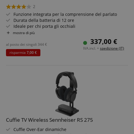
2
Funzione integrata per la comprensione del parlato
Durata della batteria di 12 ore
Ideale per chi porta gli occhiali
Connessione analogica e digitale
mostra di più
Con vari cuscinetti auricolari
337,00 €
Set risparmio incluso Sennheiser RR 5200 Auricolari
al posto dei singoli
344
€
IVA.incl. +
spedizione (IT)
Wireless TV In Ear
risparmia
7,00 €
Cuffie TV Wireless Sennheiser RS 275
Cuffie Over-Ear dinamiche