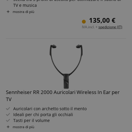
TV e musica
Funzione Speech Clarity per dialoghi più chiari
mostra di più
Portata wireless di 70 m per massima libertà di
135,00 €
movimento
IVA.incl. +
spedizione (IT)
Design leggero ed ergonomico che riduce la pressione
Google Privacy Policy
sulle orecchie
Include cuscinetti auricolari in silicone (2 misure S/L) e in
memory foam (2 misure S/L), alimentatore e cavo
sid
www.kirstein.it
Auricolari di ricambio senza base!
Sennheiser RR 2000 Auricolari Wireless In Ear per
TV
FPGSID
.kirstein.it
Auricolari con archetto sotto il mento
Ideali per chi porta gli occhiali
Tasti per il volume
Fino a 9 ore di autonomia
mostra di più