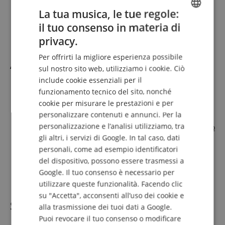
In dotazione
La tua musica, le tue regole:
il tuo consenso in materia di
ENGLISH
1 x Canton GLE 70 diffusore da pavimento nero
privacy.
GERMAN
Per offrirti la migliore esperienza possibile
Accessori adatti
DUTCH
(Non incluso nella consegna.)
sul nostro sito web, utilizziamo i cookie. Ciò
include cookie essenziali per il
FRENCH
Ammortizzatori Di Risonanza Oehlbach 4 Pezzi
funzionamento tecnico del sito, nonché
Cavo Altoparlante PureLink OFC 2x2,50mm² 10m
ITALIAN
cookie per misurare le prestazioni e per
trasparente
personalizzare contenuti e annunci. Per la
SPANISH
Stagecaptain HR-604 BK Audio Rack
personalizzazione e l’analisi utilizziamo, tra
BC Acoustique EX-234 Amplificatore Stereo HiFi Integrato
Dynavox Perfect Sound Flex Cavo Per Diffusori Coppia
gli altri, i servizi di Google. In tal caso, dati
3m
personali, come ad esempio identificatori
Solidsteel S2-4 HiFi Audio Rack Black
del dispositivo, possono essere trasmessi a
Cambridge Audio CXA81 MKII Amplificatore Lunar Grey
Google. Il tuo consenso è necessario per
IsoAcoustics ISO-PUCK Isolatori Acustici Set da 4
utilizzare queste funzionalità. Facendo clic
su "Accetta", acconsenti all’uso dei cookie e
Specificazione
alla trasmissione dei tuoi dati a Google.
Puoi revocare il tuo consenso o modificare