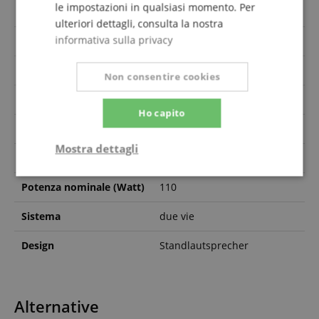
le impostazioni in qualsiasi momento. Per
Codice articolo
00115476
ulteriori dettagli, consulta la nostra
informativa sulla privacy
Colore
Schwarz
Tweeters
1 Zoll
Non consentire cookies
Impedenza
4 Ohm, 6 Ohm, 8 Ohm
Ho capito
Subwoofer
2x 7 Zoll
Mostra dettagli
Full-Range
-
Strettamente
Prestazione
Potenza nominale (Watt)
110
necessario
Sistema
due vie
Targeting
Funzionalità
Non
Design
Standlautsprecher
classificati
Alternative