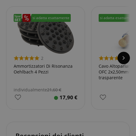
si adatta esattamente
si adatta esattament
Google Privacy Policy
sid
www.kirstein.it
2
1
Ammortizzatori Di Risonanza
Cavo Altoparlante
Oehlbach 4 Pezzi
OFC 2x2,50mm² 1
trasparente
individualmente
21,60
€
17,90
€
FPGSID
.kirstein.it
Recensioni dei clienti