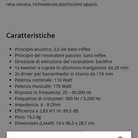
resa sonora, richiedendo pochissimo spazio.
Caratteristiche
Principio acustico: 2,5 vie bass-reflex
Principio del resonatore passivo: bass-reflex
Direzione di emissione del resonatore: backfire
1x tweeter a cupola in alluminio-manganese da 25 mm
2x driver per basse/medie in titanio da 174 mm
Potenza nominale: 110 Watt
Potenza musicale: 170 Watt
Risposta in frequenza: 25 - 40.000 Hz
Frequenze di crossover: 300 Hz / 3.200 Hz
Impedenza: 4 - 8 Ohm
Efficienza a 2,83 V/1 m: 89,5 dB
Peso: 15,2 kg
Dimensioni (LxAxP): 19 x 96,3 x 28,7 cm