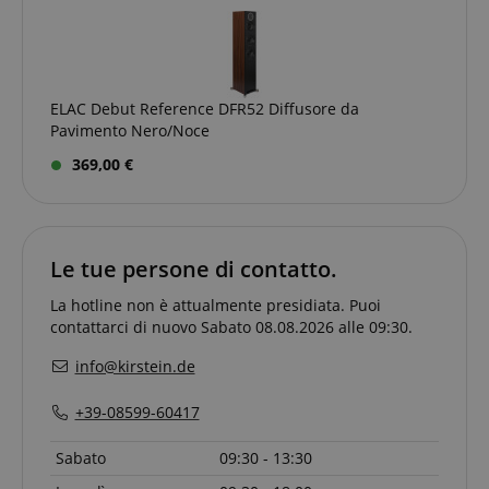
allows us to
consiglia di
engage with
dare
a user that
un'occhiata più
has
dettagliata a
previously
come viene
visited our
utilizzato su un
website.
determinato
ELAC Debut Reference DFR52 Diffusore da
sito web.
FPID
.kirstein.it
1 anno 1
Pavimento Nero/Noce
Tuttavia, nella
mese
maggior parte
369,00 €
dei casi, verrà
FPLC
.kirstein.it
20 ore
probabilmente
utilizzato per
memorizzare le
preferenze
della lingua,
potenzialmente
Le tue persone di contatto.
per fornire
contenuti nella
La hotline non è attualmente presidiata. Puoi
lingua
memorizzata.
contattarci di nuovo Sabato 08.08.2026 alle 09:30.
La categoria
ICC qui fornita
info@kirstein.de
si basa su
questo utilizzo.
+39-08599-60417
Sabato
09:30 - 13:30