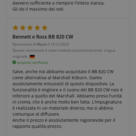
davvero sufficiente a riempire l'intera stanza.
Gli do il massimo dei voti.
Bennett e Ross BB 820 CW
Google Privacy Policy
Recensione di
Mario
il 14.12.2022
Questa recensione è stata tradotta automaticamente. Lingua
sid
www.kirstein.it
originale
acquisto verificato
Salve, anche noi abbiamo acquistato il BB 820 CW
come alternativa al Marshall Kilburn. Siamo
assolutamente entusiasti di questo dispositivo. La
funzionalità è migliore e il suono del BB 820 CW non è
inferiore a quello del Marshall. Abbiamo preso l'unità
in crema, che è anche molto ben fatta. L'impugnatura
è realizzata in un materiale diverso, ma si abbina
FPGSID
.kirstein.it
comunque al diffusore.
Anche il prezzo è assolutamente ragionevole per il
rapporto qualità-prezzo.