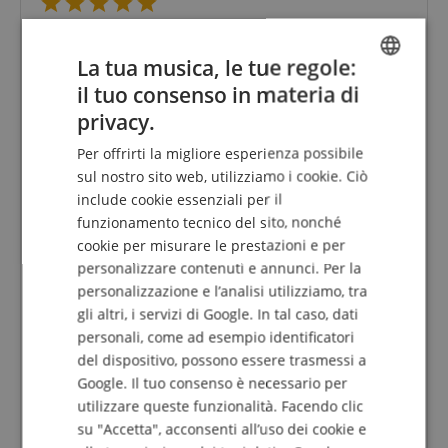
B&R Blackmore Junior
Recensione di
Michael
il 03.06.2024
La tua musica, le tue regole:
Questa recensione è stata tradotta automaticamente. Lingua
il tuo consenso in materia di
originale
ENGLISH
privacy.
acquisto verificato
GERMAN
Per la mia auto d'epoca volevo un altoparlante che si
Per offrirti la migliore esperienza possibile
DUTCH
armonizzasse bene con il colore e con il quale potessi
sul nostro sito web, utilizziamo i cookie. Ciò
ascoltare la musica di tanto in tanto. Ho dato
include cookie essenziali per il
FRENCH
un'occhiata ad altre aziende famose, ma purtroppo
funzionamento tecnico del sito, nonché
quelle a batteria non erano disponibili nel colore che
ITALIAN
cookie per misurare le prestazioni e per
desideravo. Durante un'ulteriore ricerca, mi sono
imbattuta in Bennett & Ross. Confrontando i prezzi,
personalizzare contenuti e annunci. Per la
SPANISH
sono rimasto piacevolmente sorpreso e ho abbassato
personalizzazione e l’analisi utilizziamo, tra
un po' i miei standard di qualità, pensando che la
gli altri, i servizi di Google. In tal caso, dati
differenza di prezzo sarebbe stata probabilmente il
personali, come ad esempio identificatori
difetto. Ma la prima prova ha dimostrato che mi
del dispositivo, possono essere trasmessi a
sbagliavo, perché a mio parere il suono è
Google. Il tuo consenso è necessario per
assolutamente superbo in questo segmento di prezzo.
utilizzare queste funzionalità. Facendo clic
Non credo che sarei stato più soddisfatto con un
dispositivo della concorrenza che costa più del triplo.
su "Accetta", acconsenti all’uso dei cookie e
Quindi cinque stelle da parte mia.