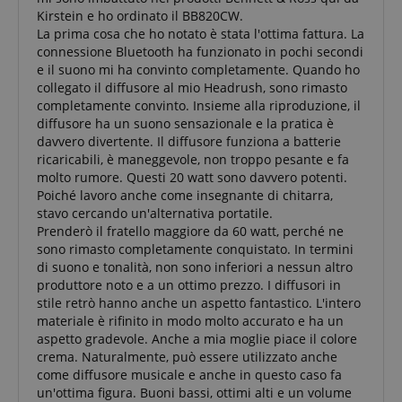
Kirstein e ho ordinato il BB820CW.
La prima cosa che ho notato è stata l'ottima fattura. La
connessione Bluetooth ha funzionato in pochi secondi
e il suono mi ha convinto completamente. Quando ho
Strettamente necessario
Prestazione
collegato il diffusore al mio Headrush, sono rimasto
completamente convinto. Insieme alla riproduzione, il
Targeting
Funzionalità
Non classificati
diffusore ha un suono sensazionale e la pratica è
davvero divertente. Il diffusore funziona a batterie
I cookie strettamente necessari consentono
funzionalità del sito Web principale come l'accesso
ricaricabili, è maneggevole, non troppo pesante e fa
degli utenti e la gestione dell'account. Il sito Web
molto rumore. Questi 20 watt sono davvero potenti.
non può essere utilizzato correttamente senza i
Poiché lavoro anche come insegnante di chitarra,
cookie strettamente necessari.
stavo cercando un'alternativa portatile.
Nome
Fornitore / Dominio
S
Prenderò il fratello maggiore da 60 watt, perché ne
sono rimasto completamente conquistato. In termini
CrossDomainCookieScriptConsent_389
.crossdomain.cookie-
script.com
di suono e tonalità, non sono inferiori a nessun altro
produttore noto e a un ottimo prezzo. I diffusori in
sid_key
www.kirstein.it
stile retrò hanno anche un aspetto fantastico. L'intero
CookieScriptConsent
CookieScript
materiale è rifinito in modo molto accurato e ha un
.kirstein.it
aspetto gradevole. Anche a mia moglie piace il colore
crema. Naturalmente, può essere utilizzato anche
come diffusore musicale e anche in questo caso fa
un'ottima figura. Buoni bassi, ottimi alti e un volume