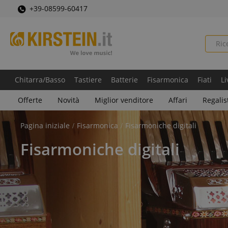
+39-08599-60417
Chitarra/Basso
Tastiere
Batterie
Fisarmonica
Fiati
Li
Offerte
Novità
Miglior venditore
Affari
Regalis
Pagina iniziale
Fisarmonica
Fisarmoniche digitali
Fisarmoniche digitali