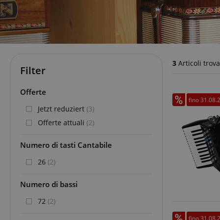
3
Articoli trova
Filter
Offerte
fino 31.08.
Jetzt reduziert
(3)
Offerte attuali
(2)
Numero di tasti Cantabile
26
(2)
Numero di bassi
72
(2)
fino 31.08.