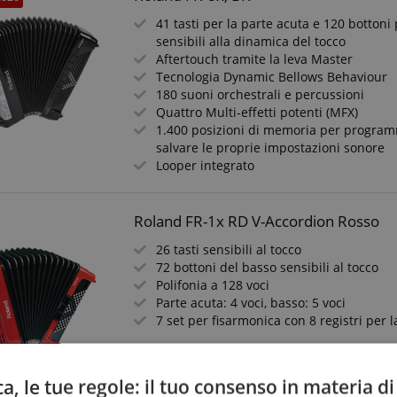
41 tasti per la parte acuta e 120 bottoni 
sensibili alla dinamica del tocco
Aftertouch tramite la leva Master
Tecnologia Dynamic Bellows Behaviour
180 suoni orchestrali e percussioni
Quattro Multi-effetti potenti (MFX)
1.400 posizioni di memoria per program
salvare le proprie impostazioni sonore
Looper integrato
Roland FR-1x RD V-Accordion Rosso
26 tasti sensibili al tocco
72 bottoni del basso sensibili al tocco
Polifonia a 128 voci
Parte acuta: 4 voci, basso: 5 voci
7 set per fisarmonica con 8 registri per 
a, le tue regole: il tuo consenso in materia di