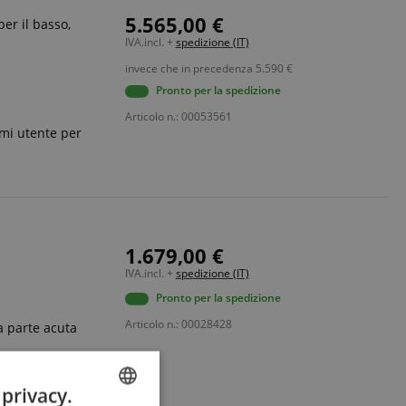
5.565,00 €
per il basso,
IVA.incl. +
spedizione (IT)
invece che in precedenza
5.590
€
Pronto per la spedizione
Articolo n.: 00053561
mi utente per
1.679,00 €
IVA.incl. +
spedizione (IT)
Pronto per la spedizione
Articolo n.: 00028428
la parte acuta
 privacy.