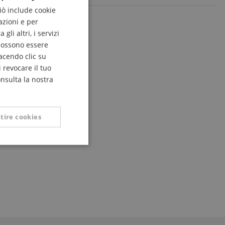
Ciò include cookie
ENGLISH
azioni e per
GERMAN
li altri, i servizi
DUTCH
 possono essere
acendo clic su
FRENCH
 revocare il tuo
ITALIAN
onsulta la nostra
SPANISH
tire cookies
Non classificati
icati