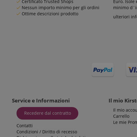
Certificato Trusted Shops
Euro. Isole
Nome
Nessun importo minimo per gli ordini
scarab.mayAdd
minimo d´im
Nome
For
Nome
Do
Ottime descrizioni prodotto
ulteriori in
session-id-time
scarab.profile
_ga_6FDZC7C8F6
_fbp
Me
Inc
.ki
_ga
session-id-apay
IDE
Go
.do
apay-session-
set
MUID
Mi
Co
.b
aHistoryArticles
_gcl_au
Go
.ki
scarab.visitor
Em
session-token
.ki
Service e Informazioni
Il mio Kirs
_uetsid
Mi
session-id
Co
Il mio acco
.ki
Recedere dal contratto
Carrello
_uetvid
Mi
Le mie Pro
Co
Contatti
amazon-pay-
.ki
connectedAuth
Condizioni
/
Diritto di recesso