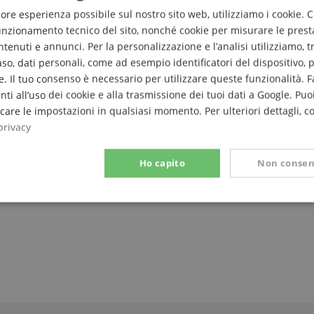
liore esperienza possibile sul nostro sito web, utilizziamo i cookie. 
r pagina
funzionamento tecnico del sito, nonché cookie per misurare le prest
enuti e annunci. Per la personalizzazione e l’analisi utilizziamo, tra g
caso, dati personali, come ad esempio identificatori del dispositivo,
. Il tuo consenso è necessario per utilizzare queste funzionalità. F
nti all’uso dei cookie e alla trasmissione dei tuoi dati a Google. Puoi
are le impostazioni in qualsiasi momento. Per ulteriori dettagli, c
privacy
Ho capito
Non consen
Prestazione
Targeting
Funzionalità
ettamente necessario
Prestazione
Targeting
Funzionalità
Non classif