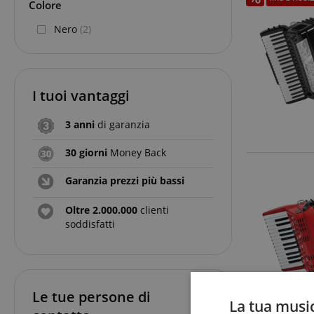
Colore
Nero
(2)
I tuoi vantaggi
3 anni
di garanzia
30 giorni
Money Back
Garanzia prezzi più bassi
Oltre 2.000.000
clienti
soddisfatti
Le tue persone di
La tua music