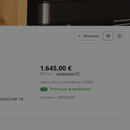
Rilevanza
1.645,00 €
IVA.incl. +
spedizione (IT)
invece che in precedenza
1.648
€
Pronto per la spedizione
Articolo n.: 00028429
ascuno con 14