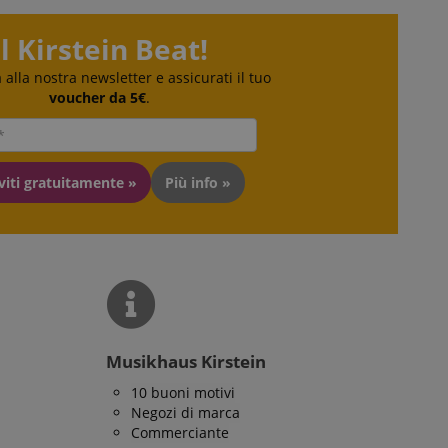
 la gestione
Il Kirstein Beat!
ra alla nostra newsletter e assicurati il tuo
voucher da 5€
.
iviti gratuitamente »
Più info »
ato dal servizio
dare le preferenze
isitatori. È
i cookie di Cookie-
tamente.
ie molto comune,
ie di sessione è
ato per la gestione
erve user session
Musikhaus Kirstein
10 buoni motivi
Negozi di marca
Commerciante
izione