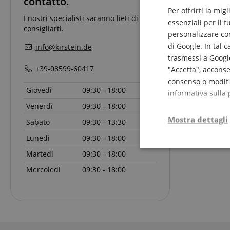
contatto.
Per offrirti la mig
I nostri specialisti saranno lieti di
18 Articoli pe
essenziali per il 
consigliarti.
personalizzare cont
di Google. In tal 
info@kirstein.de
trasmessi a Google
+39-08599-60417
"Accetta", acconse
consenso o modific
Giovedì
09:30 - 18:00
informativa sulla 
Venerdì
09:30 - 18:00
Mostra dettagli
Sabato
09:30 - 13:30
Lunedì
09:30 - 18:00
Strettamente
Martedì
09:30 - 18:00
necessario
Mercoledì
09:30 - 18:00
Str