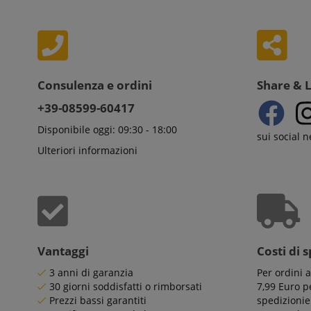
I cookie strettamente
dell'account. Il sito
Nome
CrossDomainCookie
Consulenza e ordini
Share & 
+39-08599-60417
sid_key
CookieScriptConse
Disponibile oggi: 09:30 - 18:00
sui social 
Ulteriori informazioni
sid
FPGSID
Vantaggi
Costi di 
3 anni di garanzia
Per ordini 
30 giorni soddisfatti o rimborsati
7,99 Euro pe
Prezzi bassi garantiti
spedizionie
Nome