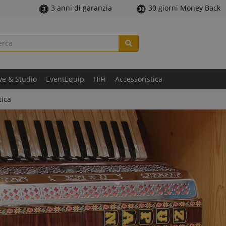
3 anni di garanzia
30 giorni Money Back
ve & Studio
EventEquip
HiFi
Accessoristica
tica