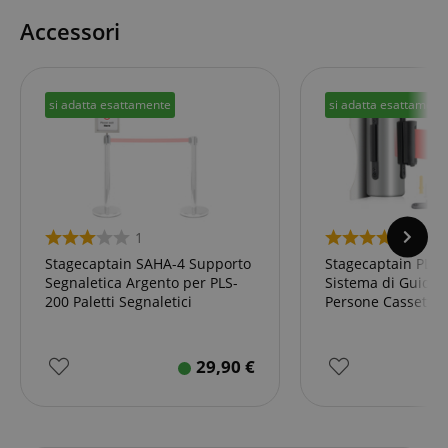
Accessori
si adatta esattamente
si adatta esattament
1
2
Stagecaptain SAHA-4 Supporto
Stagecaptain PLS
Segnaletica Argento per PLS-
Sistema di Guidav
200 Paletti Segnaletici
Persone Cassetta 
Argento
29,90
€