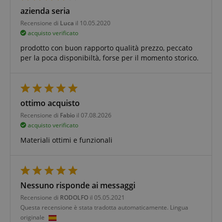
classificati
azienda seria
Recensione di
Luca
il 10.05.2020
acquisto verificato
prodotto con buon rapporto qualità prezzo, peccato
per la poca disponibiltà, forse per il momento storico.
Strettamente necessario
Prestazione
Targeting
Funzionalità
Non classificati
ottimo acquisto
I cookie strettamente necessari consentono
funzionalità del sito Web principale come l'accesso
Recensione di
Fabio
il 07.08.2026
degli utenti e la gestione dell'account. Il sito Web
acquisto verificato
non può essere utilizzato correttamente senza i
cookie strettamente necessari.
Materiali ottimi e funzionali
Nome
Fornitore / Dominio
S
CrossDomainCookieScriptConsent_389
.crossdomain.cookie-
script.com
Nessuno risponde ai messaggi
sid_key
www.kirstein.it
Recensione di
RODOLFO
il 05.05.2021
CookieScriptConsent
CookieScript
Questa recensione è stata tradotta automaticamente. Lingua
.kirstein.it
originale