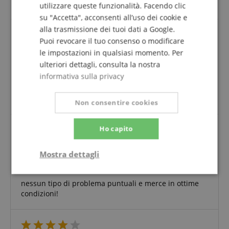
utilizzare queste funzionalità. Facendo clic
su "Accetta", acconsenti all’uso dei cookie e
alla trasmissione dei tuoi dati a Google.
Puoi revocare il tuo consenso o modificare
Set 4 aste delimita corsie
le impostazioni in qualsiasi momento. Per
Recensione di
Alfonso
il 06.07.2020
ulteriori dettagli, consulta la nostra
acquisto verificato
informativa sulla privacy
Ottimo prodotto, facile da montare . Buon prezzo per
la qualità del prodotto
Non consentire cookies
Ho capito
ottimo!
Mostra dettagli
Recensione di
vittorio
il 13.05.2020
acquisto verificato
Strettamente
Prestazione
nessun tipo di problema puntuali e merce in ottime
necessario
condizioni!
Targeting
Funzionalità
Non