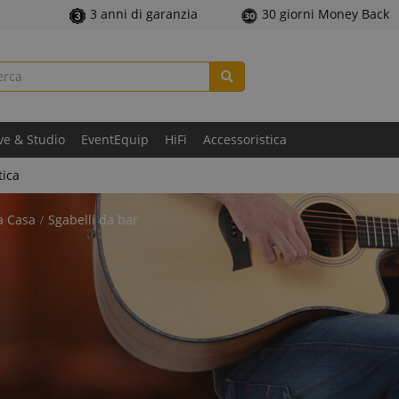
3 anni di garanzia
30 giorni Money Back
ve & Studio
EventEquip
HiFi
Accessoristica
tica
a Casa
Sgabelli da bar