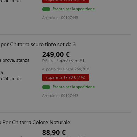
 a 24 cm di
Pronto per la spedizione
Articolo n.: 00107445
ato dal servizio
dare le preferenze
isitatori. È
i cookie di Cookie-
tamente.
 per Chitarra scuro tinto set da 3
ie molto comune,
ie di sessione è
249,00 €
ato per la gestione
a prove, stanza
IVA.incl. +
spedizione (IT)
al posto dei singoli
266,70
€
erve user session
ra
risparmia
17,70 €
(7 %)
 a 24 cm di
Pronto per la spedizione
Articolo n.: 00107443
izione
sessione vengono
o Per Chitarra Colore Naturale
ttività della pagina
e.
ubblicitari come
dere da dove si
88,90 €