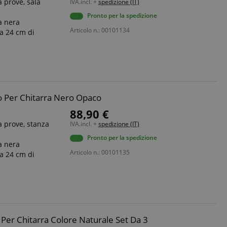
cs, che è un
a prove, sala
IVA.incl. +
spedizione (IT)
emente utilizzato da
utilizza il sito
i unici assegnando
Pronto per la spedizione
r visto prima di
a nera
te. È incluso in
ti di visitatori,
sessione vengono
Articolo n.: 00101134
 a 24 cm di
ostazione
ttività della pagina
entifier. It can be
a personalizzabile
dere da dove si
nc across many
user on the website,
 della pubblicità su
ser's reading
lo Per Chitarra Nero Opaco
88,90 €
d be shown that may
emorizzare
he gli utenti
a prove, stanza
IVA.incl. +
spedizione (IT)
i sulle pagine del
Pronto per la spedizione
king cookie. It
a nera
d our website.
Articolo n.: 00101135
 a 24 cm di
ome e in genere si
e utilizzato su un
asi, verrà
ella lingua,
izzata. La categoria
o Per Chitarra Colore Naturale Set Da 3