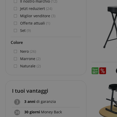
Il nostro marchio
(12)
Jetzt reduziert
(24)
Miglior venditore
(3)
Offerte attuali
(1)
Set
(9)
Colore
Nero
(26)
Marrone
(2)
Naturale
(2)
I tuoi vantaggi
3 anni
di garanzia
30 giorni
Money Back