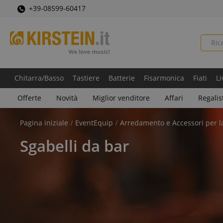
+39-08599-60417
Chitarra/Basso
Tastiere
Batterie
Fisarmonica
Fiati
Li
Offerte
Novità
Miglior venditore
Affari
Regalis
Pagina iniziale
EventEquip
Arredamento e Accessori per l
Sgabelli da bar