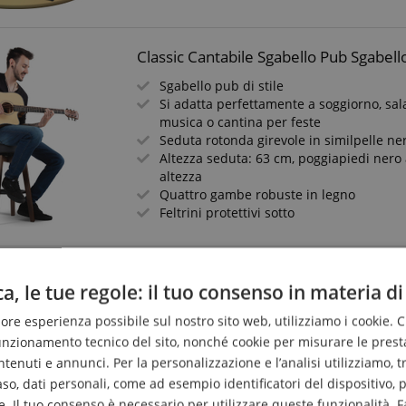
Classic Cantabile Sgabello Pub Sgabello
Sgabello pub di stile
Si adatta perfettamente a soggiorno, sal
musica o cantina per feste
Seduta rotonda girevole in similpelle ne
Altezza seduta: 63 cm, poggiapiedi nero
altezza
Quattro gambe robuste in legno
Feltrini protettivi sotto
K&M 14045 Sgabello da Stare in Piedi
a, le tue regole: il tuo consenso in materia di
Sedile ergonomico rivestito in similpell
liore esperienza possibile sul nostro sito web, utilizziamo i cookie. 
Superficie di seduta regolabile in altezz
Incluso poggiapiedi regolabile in altezza
funzionamento tecnico del sito, nonché cookie per misurare le prest
Protezione livellante per parquet per sta
enuti e annunci. Per la personalizzazione e l’analisi utilizziamo, tra g
sgabello su superfici irregolari
caso, dati personali, come ad esempio identificatori del dispositivo,
Altezza: da 650 a 930 mm
. Il tuo consenso è necessario per utilizzare queste funzionalità. F