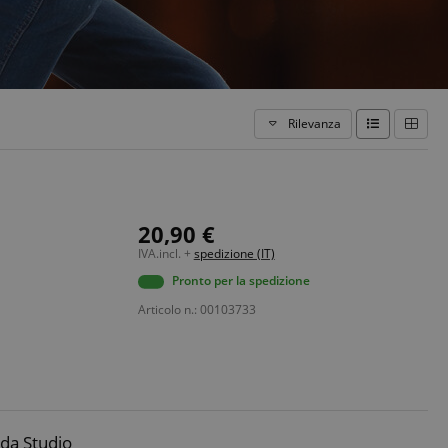
Rilevanza
20,90 €
IVA.incl. +
spedizione (IT)
Pronto per la spedizione
Articolo n.: 00103733
 da Studio