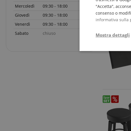
Mercoledì
09:30 - 18:00
"Accetta", acconse
consenso o modific
Giovedì
09:30 - 18:00
informativa sulla 
Venerdì
09:30 - 18:00
Sabato
chiuso
Mostra dettagli
Strettamente
necessario
Str
I cookie strettamente
dell'account. Il sito
Nome
CrossDomainCookie