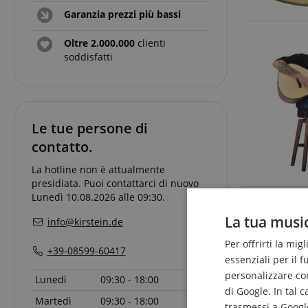
Garanzia prezzi più bassi
Oltre 2.000.000
clienti
soddisfatti
Le tue persone di
contatto.
La hotline non è attualmente
presidiata. Puoi contattarci di nuovo
Lunedì 10.08.2026 alle 09:30.
La tua music
info@kirstein.de
Per offrirti la mig
+39-08599-60417
essenziali per il 
personalizzare cont
Lunedì
09:30 - 18:00
di Google. In tal 
Martedì
09:30 - 18:00
trasmessi a Google