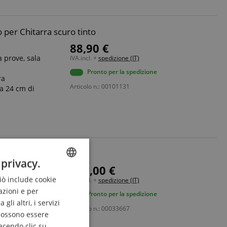
 per Chitarra scuro tinto
88,90 €
a prove, sala
IVA.incl. +
spedizione (IT)
Pronto per la spedizione
ra
Articolo n.: 00101131
 a 24 cm di
 privacy.
169,00 €
e (380 x 350 mm)
Ciò include cookie
ENGLISH
a e inclinazione
IVA.incl. +
spedizione (IT)
azioni e per
Pronto per la spedizione
GERMAN
bilizzare lo
li altri, i servizi
Articolo n.: 00033667
DUTCH
 possono essere
acendo clic su