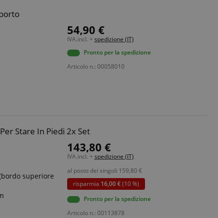
pporto
54,90 €
IVA.incl. +
spedizione (IT)
Pronto per la spedizione
Articolo n.: 00058010
Per Stare In Piedi 2x Set
143,80 €
IVA.incl. +
spedizione (IT)
al posto dei singoli
159,80
€
 (bordo superiore
risparmia
16,00 €
(10 %)
cm
Pronto per la spedizione
Articolo n.: 00113878