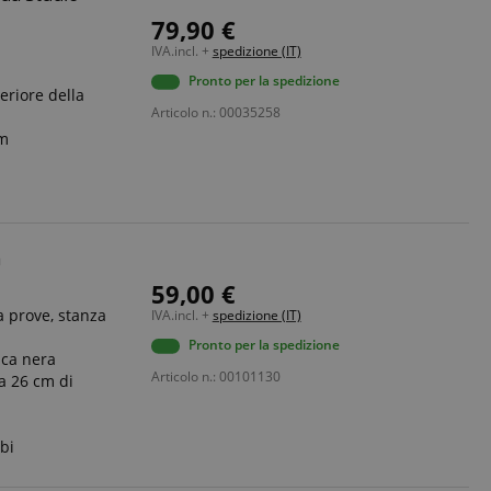
79,90 €
IVA.incl. +
spedizione (IT)
Pronto per la spedizione
eriore della
Articolo n.: 00035258
cm
a
59,00 €
a prove, stanza
IVA.incl. +
spedizione (IT)
Pronto per la spedizione
ica nera
Articolo n.: 00101130
 a 26 cm di
bi