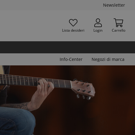
Newsletter
Lista desideri
Login
Carrello
Info-Center
Negozi di marca