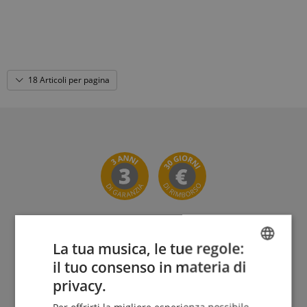
18 Articoli per pagina
La tua musica, le tue regole:
Il Kirstein Beat!
il tuo consenso in materia di
ENGLISH
privacy.
Iscriviti ora alla nostra newsletter e assicurati il tuo
GERMAN
voucher da 5€
.
Per offrirti la migliore esperienza possibile