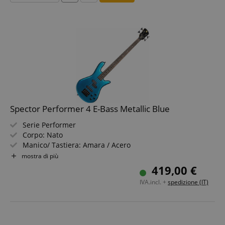
Spector Performer 4 E-Bass Metallic Blue
Serie Performer
Corpo: Nato
Manico/ Tastiera: Amara / Acero
Pickup: P/J
mostra di più
Colore & Finitura: Metallic Blue, Gloss
419,00 €
IVA.incl. +
spedizione (IT)