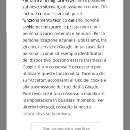
DUTCH
sul nostro sito web, utilizziamo i cookie. Ciò
include cookie essenziali per il
FRENCH
funzionamento tecnico del sito, nonché
Iscriviti gratuitamente »
ITALIAN
cookie per misurare le prestazioni e per
Più info »
personalizzare contenuti e annunci. Per la
SPANISH
personalizzazione e l’analisi utilizziamo, tra
gli altri, i servizi di Google. In tal caso, dati
personali, come ad esempio identificatori
del dispositivo, possono essere trasmessi a
Google. Il tuo consenso è necessario per
utilizzare queste funzionalità. Facendo clic
+39-08599-60417
su "Accetta", acconsenti all’uso dei cookie e
Disponibile oggi: 09:30 - 18:00
alla trasmissione dei tuoi dati a Google.
Ulteriori informazioni
Puoi revocare il tuo consenso o modificare
le impostazioni in qualsiasi momento. Per
ulteriori dettagli, consulta la nostra
informativa sulla privacy
Non consentire cookies