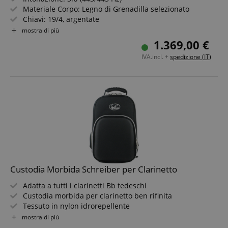
sid
www.kirstein.it
Materiale Corpo: Legno di Grenadilla selezionato
Chiavi: 19/4, argentate
Parte superiore: 2 anelli / 4 trill
mostra di più
Parte inferiore: 2 anelli / leva F
1.369,00 €
Inclusa custodia con imbracatura zaino
IVA.incl. +
spedizione (IT)
FPGSID
.kirstein.it
Custodia Morbida Schreiber per Clarinetto
Adatta a tutti i clarinetti Bb tedeschi
Fornitore
Fornitore /
Nome
Scadenza
Descrizione
Custodia morbida per clarinetto ben rifinita
Nome
/
Dominio
Scadenza
Descrizione
Dominio
Fornitore
Tessuto in nylon idrorepellente
session-id-time
11 mesi 4
Questo cookie
Amazon.com
Nome
Fornitore /
/
Scadenza
Descrizione
Quasi robusta come una custodia rigida
Nome
Scadenza
Descrizione
mostra di più
settimane
è impostato da
scarab.mayAdd
Inc.
Sessione
Emarsys
Dominio
Dominio
Amazon Pay. I
Con anima in polistirolo
.amazon.com
.kirstein.it