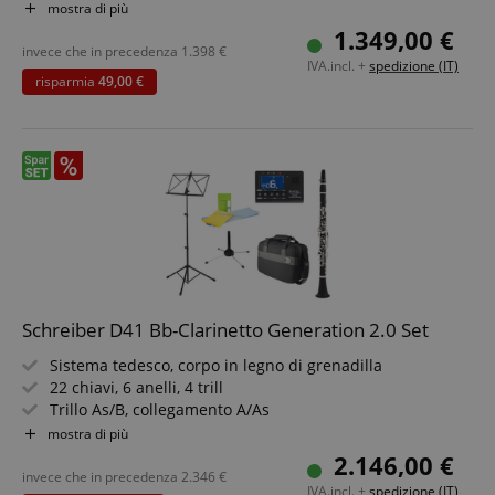
Foratura interna ottimizzata
mostra di più
Corpo in legno di grenadilla
1.349,00 €
20 chiavi, 3 anelli, 4 trill
invece che in precedenza
1.398
€
IVA.incl. +
spedizione (IT)
Meccanica delle chiavi ottimizzata per mani più piccole
risparmia
49,00 €
Schreiber D41 Bb-Clarinetto Generation 2.0 Set
Sistema tedesco, corpo in legno di grenadilla
22 chiavi, 6 anelli, 4 trill
Trillo As/B, collegamento A/As
Rete dei fori rielaborata & nuova forma della campana
mostra di più
Foratura interna ottimizzata & posizionamento
2.146,00 €
migliorato delle chiavi
invece che in precedenza
2.346
€
IVA.incl. +
spedizione (IT)