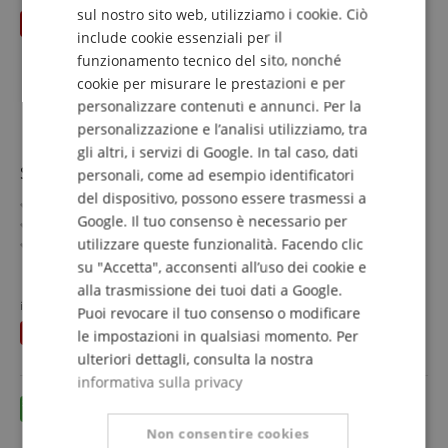
DUTCH
sul nostro sito web, utilizziamo i cookie. Ciò
fino 31.08.2026
include cookie essenziali per il
FRENCH
funzionamento tecnico del sito, nonché
ITALIAN
cookie per misurare le prestazioni e per
personalizzare contenuti e annunci. Per la
SPANISH
personalizzazione e l’analisi utilizziamo, tra
gli altri, i servizi di Google. In tal caso, dati
Schreiber D41 Clarinetto Bb Generazione 2.0
personali, come ad esempio identificatori
del dispositivo, possono essere trasmessi a
Sistema tedesco, corpo in legno di grenadilla
Google. Il tuo consenso è necessario per
22 chiavi, 6 anelli, 4 trill
utilizzare queste funzionalità. Facendo clic
Trillo As/B, collegamento A/As
Rete di fori evoluta e nuova forma della campana
su "Accetta", acconsenti all’uso dei cookie e
mostra di più
Foratura interna ottimizzata e posizionamento delle
1.997,00 €
alla trasmissione dei tuoi dati a Google.
chiavi
invece che in precedenza
2.098
€
Puoi revocare il tuo consenso o modificare
IVA.incl. +
spedizione (IT)
Incl. vite per ancia GF, bocchino e custodia con
risparmia
101,00 €
le impostazioni in qualsiasi momento. Per
imbracatura zaino
ulteriori dettagli, consulta la nostra
informativa sulla privacy
Non consentire cookies