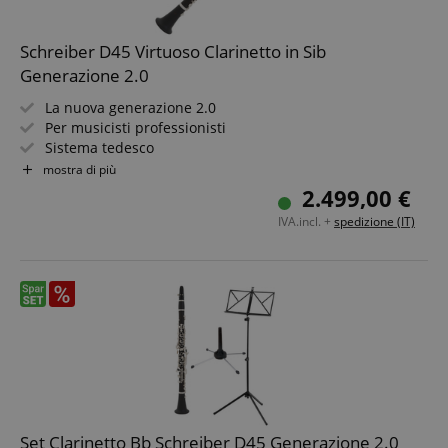
Schreiber D45 Virtuoso Clarinetto in Sib
Generazione 2.0
La nuova generazione 2.0
Per musicisti professionisti
Sistema tedesco
22 chiavi, 3 anelli, 4 trill
mostra di più
Trill As/B, collegamento A/As
2.499,00 €
Collegamento chiave duodecima e doppia chiave C
IVA.incl. +
spedizione (IT)
Rete di fori evoluta e nuova forma del bocchino
Posizionamento modificato delle chiavi e foro interno
ottimizzato
Corpo in legno di grenadilla
Set Clarinetto Bb Schreiber D45 Generazione 2.0