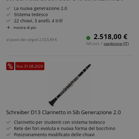
La nuova generazione 2.0
Sistema tedesco
22 chiavi, 3 anelli, 4 trill
Trillo As/B, collegamento A/As
mostra di più
Collegamento chiavi duodecima & doppia chiave C
2.518,00 €
Corpo in legno di grenadilla
al posto dei singoli
2.523,49
€
IVA.incl. +
spedizione (IT)
Set incluso supporto per clarinetto & leggio con borsa
fino 31.08.2026
Schreiber D13 Clarinetto in Sib Generazione 2.0
Clarinetto per studenti con sistema tedesco
Rete dei fori evoluta e nuova forma del bocchino
Posizionamento modificato delle chiavi