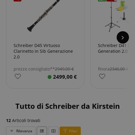
Schreiber D45 Virtuoso
Schreiber D41 Bb-
Clarinetto in Sib Generazione
Generation 2.0 Se
2.0
prezzo consigliato**
2949,00
€
finora
2346,00
€
2499,00
€
Tutto di Schreiber da Kirstein
12
Articoli trovati
Rilevanza
Filter