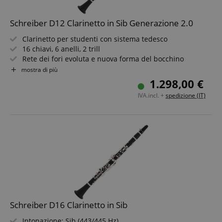
funzionalità del sito Web principale come l'accesso
degli utenti e la gestione dell'account. Il sito Web
Schreiber D12 Clarinetto in Sib Generazione 2.0
non può essere utilizzato correttamente senza i
cookie strettamente necessari.
Clarinetto per studenti con sistema tedesco
Nome
Fornitore / Dominio
S
16 chiavi, 6 anelli, 2 trill
Rete dei fori evoluta e nuova forma del bocchino
CrossDomainCookieScriptConsent_389
.crossdomain.cookie-
script.com
Posizionamento modificato delle chiavi
mostra di più
Foratura interna ottimizzata
sid_key
www.kirstein.it
1.298,00 €
Corpo in legno di grenadilla
CookieScriptConsent
CookieScript
IVA.incl. +
spedizione (IT)
Meccanica delle chiavi ottimizzata per mani più piccole
.kirstein.it
Schreiber D16 Clarinetto in Sib
Google Privacy Policy
Intonazione: Sib (443/445 Hz)