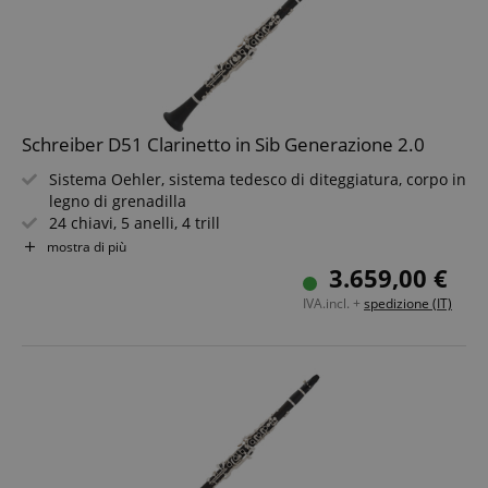
Schreiber D51 Clarinetto in Sib Generazione 2.0
Sistema Oehler, sistema tedesco di diteggiatura, corpo in
legno di grenadilla
24 chiavi, 5 anelli, 4 trill
Si bemolle alto a forcella, collegamento chiavi
mostra di più
duodecima, doppia chiave di Do
3.659,00 €
Fa a forcella, trill di Si e Do diesis, sollevatori di Mi
IVA.incl. +
spedizione (IT)
bemolle e Fa, meccanica Mi alto, anello campana
Foratura interna e posizionamento delle chiavi
ottimizzati
Inclusi vite per ancia GF, bocchino e custodia