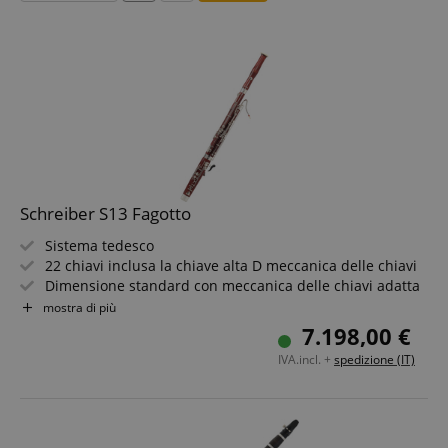
Schreiber S13 Fagotto
Sistema tedesco
22 chiavi inclusa la chiave alta D meccanica delle chiavi
Dimensione standard con meccanica delle chiavi adatta
ai bambini
mostra di più
Materiale: acero di montagna
7.198,00 €
Meccanica argentata
IVA.incl. +
spedizione (IT)
Inclusi custodia, accessori e 2 ance a S