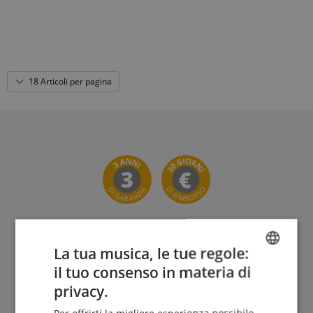
18 Articoli per pagina
La tua musica, le tue regole:
Il Kirstein Beat!
il tuo consenso in materia di
ENGLISH
privacy.
Iscriviti ora alla nostra newsletter e assicurati il tuo
GERMAN
voucher da 5€
.
Per offrirti la migliore esperienza possibile