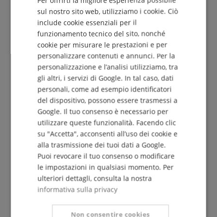
DUTCH
sul nostro sito web, utilizziamo i cookie. Ciò
include cookie essenziali per il
FRENCH
funzionamento tecnico del sito, nonché
Iscriviti gratuitamente »
ITALIAN
cookie per misurare le prestazioni e per
Più info »
personalizzare contenuti e annunci. Per la
SPANISH
personalizzazione e l’analisi utilizziamo, tra
gli altri, i servizi di Google. In tal caso, dati
personali, come ad esempio identificatori
del dispositivo, possono essere trasmessi a
Google. Il tuo consenso è necessario per
utilizzare queste funzionalità. Facendo clic
+39-08599-60417
su "Accetta", acconsenti all’uso dei cookie e
Disponibile oggi: 09:30 - 18:00
alla trasmissione dei tuoi dati a Google.
Ulteriori informazioni
Puoi revocare il tuo consenso o modificare
le impostazioni in qualsiasi momento. Per
ulteriori dettagli, consulta la nostra
informativa sulla privacy
Non consentire cookies