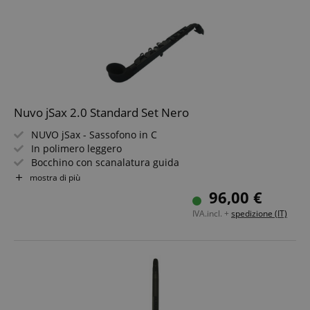
Nuvo jSax 2.0 Standard Set Nero
NUVO jSax - Sassofono in C
In polimero leggero
Bocchino con scanalatura guida
2 ance in plastica NUVO (spessore 1,5 e 2)
mostra di più
Collo e campana in silicone curvati
96,00 €
Cappucci di chiusura per principianti con mani piccole
IVA.incl. +
spedizione (IT)
Include custodia con tracolla, grasso per tenone e
tabella delle diteggiature