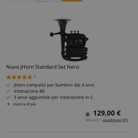
Nuvo jHorn Standard Set Nero
1
JHorn compatto per bambini dai 4 anni
Intonazione Bb
3 anse aggiuntive per intonazione in C
3 bocchini (basso / medio / alto)
mostra di più
Valvole: stelo valvola rotante brevettato, verticale, con
129,00 €
funzionamento senza manutenzione
IVA.incl. +
spedizione (IT)
In resina ABS, 100% impermeabile e lavabile
Include custodia con tracolla