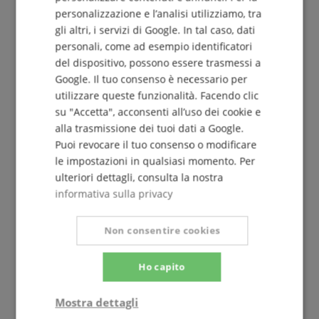
personalizzazione e l’analisi utilizziamo, tra
gli altri, i servizi di Google. In tal caso, dati
personali, come ad esempio identificatori
del dispositivo, possono essere trasmessi a
Il Kirstein Beat!
Google. Il tuo consenso è necessario per
utilizzare queste funzionalità. Facendo clic
Iscriviti ora alla nostra newsletter e assicurati il tuo
su "Accetta", acconsenti all’uso dei cookie e
voucher da 5€
.
alla trasmissione dei tuoi dati a Google.
Puoi revocare il tuo consenso o modificare
le impostazioni in qualsiasi momento. Per
ulteriori dettagli, consulta la nostra
Iscriviti gratuitamente »
informativa sulla privacy
Più info »
Non consentire cookies
Ho capito
Mostra dettagli
+39-08599-60417