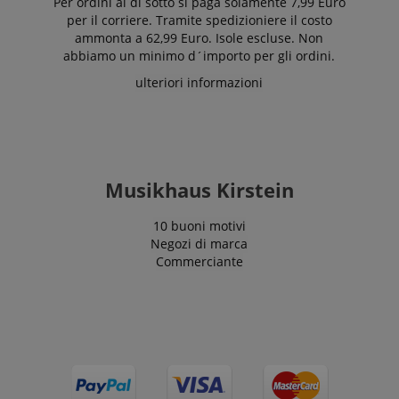
Per ordini al di sotto si paga solamente 7,99 Euro
CrossDomainCookieScriptConsent_389
.crossdomain.cookie-
per il corriere. Tramite spedizioniere il costo
script.com
ammonta a 62,99 Euro. Isole escluse. Non
sid_key
www.kirstein.it
abbiamo un minimo d´importo per gli ordini.
CookieScriptConsent
CookieScript
ulteriori informazioni
.kirstein.it
Musikhaus Kirstein
10 buoni motivi
Negozi di marca
Commerciante
Google Privacy Policy
sid
www.kirstein.it