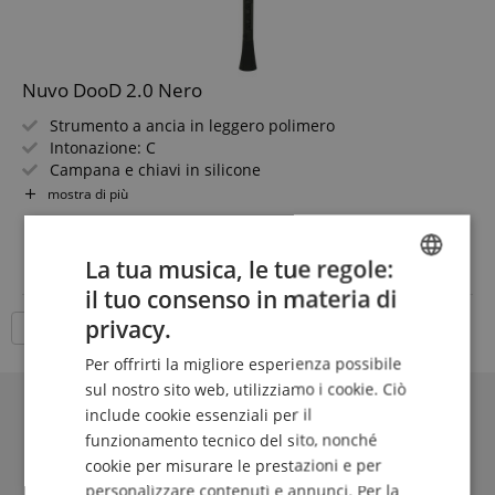
Nuvo DooD 2.0 Nero
Strumento a ancia in leggero polimero
Intonazione: C
Campana e chiavi in silicone
Vite dell?ancia pieghevole
mostra di più
Bocchino con scanalatura guida, supporto per pollice
26,80 €
regolabile
IVA.incl. +
spedizione (IT)
Pesa solo 120 grammi
La tua musica, le tue regole:
Incl. 2 ance in plastica NUVO, tabella diteggiatura Dood e
il tuo consenso in materia di
custodia per strumento
ENGLISH
privacy.
18 Articoli per pagina
GERMAN
Per offrirti la migliore esperienza possibile
DUTCH
sul nostro sito web, utilizziamo i cookie. Ciò
include cookie essenziali per il
FRENCH
funzionamento tecnico del sito, nonché
ITALIAN
cookie per misurare le prestazioni e per
personalizzare contenuti e annunci. Per la
SPANISH