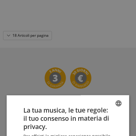
18 Articoli per pagina
La tua musica, le tue regole:
Il Kirstein Beat!
il tuo consenso in materia di
ENGLISH
privacy.
Iscriviti ora alla nostra newsletter e assicurati il tuo
GERMAN
voucher da 5€
.
Per offrirti la migliore esperienza possibile