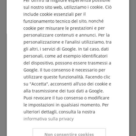
DUTCH
sul nostro sito web, utilizziamo i cookie. Ciò
include cookie essenziali per il
FRENCH
funzionamento tecnico del sito, nonché
Iscriviti gratuitamente »
ITALIAN
cookie per misurare le prestazioni e per
Più info »
personalizzare contenuti e annunci. Per la
SPANISH
personalizzazione e l’analisi utilizziamo, tra
gli altri, i servizi di Google. In tal caso, dati
personali, come ad esempio identificatori
del dispositivo, possono essere trasmessi a
Google. Il tuo consenso è necessario per
utilizzare queste funzionalità. Facendo clic
+39-08599-60417
su "Accetta", acconsenti all’uso dei cookie e
Di nuovo disponibile da lun. 10.08, 09:30
alla trasmissione dei tuoi dati a Google.
Ulteriori informazioni
Puoi revocare il tuo consenso o modificare
le impostazioni in qualsiasi momento. Per
ulteriori dettagli, consulta la nostra
informativa sulla privacy
Non consentire cookies