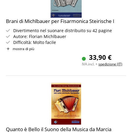
Brani di Michlbauer per Fisarmonica Steirische I
Divertimento nel suonare distribuito su 42 pagine
Autore: Florian Michlbauer
Difficoltà: Molto facile
Include audio online (app)
mostra di più
33,90 €
IVA.incl. +
spedizione (IT)
Quanto è Bello il Suono della Musica da Marcia