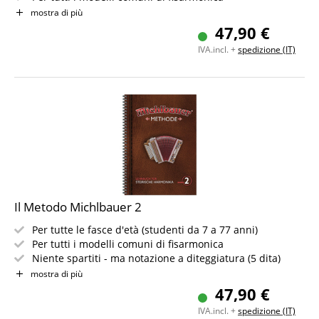
Difficoltà: Facile
mostra di più
Introduzione alla notazione a diteggiatura
47,90 €
Incluso accesso al materiale audio online
IVA.incl. +
spedizione (IT)
Il Metodo Michlbauer 2
Per tutte le fasce d'età (studenti da 7 a 77 anni)
Per tutti i modelli comuni di fisarmonica
Niente spartiti - ma notazione a diteggiatura (5 dita)
Struttura metodica (istruzioni passo dopo passo)
mostra di più
La più ampia selezione di letteratura musicale (da molto
47,90 €
facile a impegnativa)
IVA.incl. +
spedizione (IT)