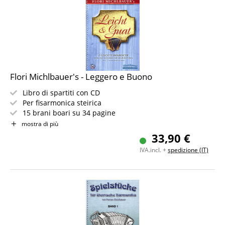
Flori Michlbauer's - Leggero e Buono
Libro di spartiti con CD
Per fisarmonica steirica
15 brani boari su 34 pagine
Livello di difficoltà: facile
mostra di più
33,90 €
IVA.incl. +
spedizione (IT)