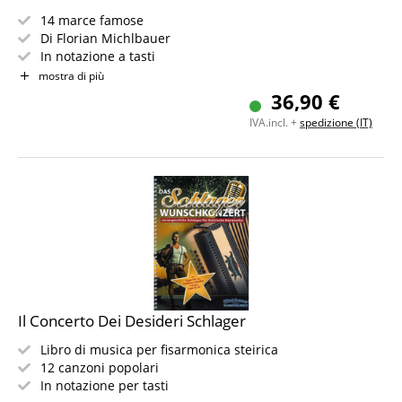
14 marce famose
Di Florian Michlbauer
In notazione a tasti
Livello di difficoltà: 5 (difficile)
mostra di più
Registrazione in accordatura: B-Es-As-Des
36,90 €
32 pagine, formato A4, rilegatura a spirale
IVA.incl. +
spedizione (IT)
Il Concerto Dei Desideri Schlager
Libro di musica per fisarmonica steirica
12 canzoni popolari
In notazione per tasti