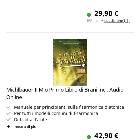
29,90 €
IVA.incl. +
spedizione (IT)
Michlbauer Il Mio Primo Libro di Brani incl. Audio
Online
Manuale per principianti sulla fisarmonica diatonica
Per tutti i modelli comuni di fisarmonica
Difficoltà: Facile
Brani facili da suonare
mostra di più
Incl. audio online
42,90 €