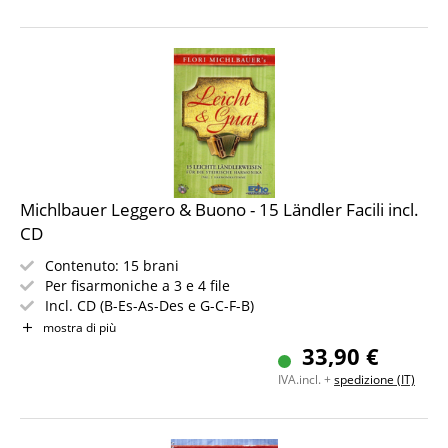
Michlbauer Leggero & Buono - 15 Ländler Facili incl.
CD
Contenuto: 15 brani
Per fisarmoniche a 3 e 4 file
Incl. CD (B-Es-As-Des e G-C-F-B)
Incl. parte aggiuntiva per secondo fisarmonicista
mostra di più
33,90 €
IVA.incl. +
spedizione (IT)