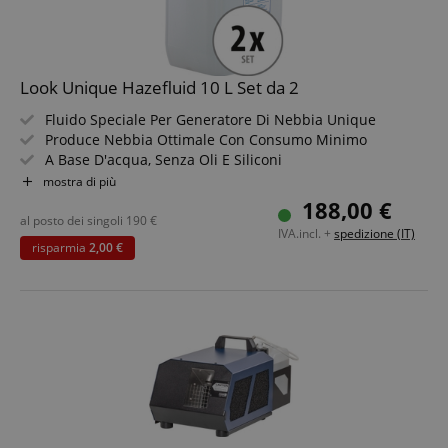
Look Unique Hazefluid 10 L Set da 2
Fluido Speciale Per Generatore Di Nebbia Unique
Produce Nebbia Ottimale Con Consumo Minimo
A Base D'acqua, Senza Oli E Siliconi
Inodore, Biodegradabile E Vegano
mostra di più
In Pratico Tanica Da 10 Litri
188,00 €
Set Risparmio Da 2 Pezzi
al posto dei singoli
190
€
IVA.incl. +
spedizione (IT)
risparmia
2,00 €