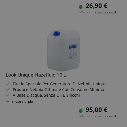
26,90 €
IVA.incl. +
spedizione (IT)
Look Unique Hazefluid 10 L
Fluido Speciale Per Generatore Di Nebbia Unique
Produce Nebbia Ottimale Con Consumo Minimo
A Base D'acqua, Senza Oli E Siliconi
Inodore, Biodegradabile E Vegano
mostra di più
In Pratico Tanica Da 10 Litri
95,00 €
IVA.incl. +
spedizione (IT)