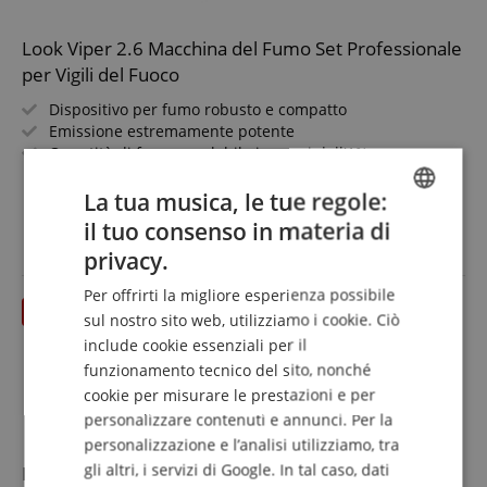
Look Viper 2.6 Macchina del Fumo Set Professionale
per Vigili del Fuoco
Dispositivo per fumo robusto e compatto
Emissione estremamente potente
Quantità di fumo regolabile in passi dell'1%
DMX di serie, funzionamento analogico e stand-alone
mostra di più
Impostazioni tramite tastiera a membrana con menu
La tua musica, le tue regole:
1.260,00 €
semplice
il tuo consenso in materia di
IVA.incl. +
spedizione (IT)
ENGLISH
Set incluso con tanica Look Solutions da 5L Regular-Fog,
privacy.
tubo per fumo da 10m e bocchetta per tubo
GERMAN
Per offrirti la migliore esperienza possibile
DUTCH
sul nostro sito web, utilizziamo i cookie. Ciò
include cookie essenziali per il
FRENCH
funzionamento tecnico del sito, nonché
ITALIAN
cookie per misurare le prestazioni e per
personalizzare contenuti e annunci. Per la
SPANISH
personalizzazione e l’analisi utilizziamo, tra
gli altri, i servizi di Google. In tal caso, dati
Look Unique Hazefluid 2 L