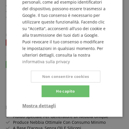
personali, come ad esempio identificatori
Fluido Speciale Per Unique Dunsterzeuger
del dispositivo, possono essere trasmessi a
Produce Nebbia Ottimale Con Consumo Minimo
Google. Il tuo consenso è necessario per
A Base D'acqua, Senza Oli E Siliconi
utilizzare queste funzionalità. Facendo clic
Inodore, Biodegradabile E Vegano
mostra di più
su "Accetta", acconsenti all’uso dei cookie e
In Pratico Contenitore Da 2 Litri
24,00 €
invece che in precedenza
alla trasmissione dei tuoi dati a Google.
24,90
€
IVA.incl. +
spedizione (IT)
Puoi revocare il tuo consenso o modificare
risparmia
0,90 €
le impostazioni in qualsiasi momento. Per
ulteriori dettagli, consulta la nostra
informativa sulla privacy
Non consentire cookies
Ho capito
Mostra dettagli
Look Unique Hazefluid 2 L Set da 2
Fluido Speciale Per Generatore Di Nebbia Unique
Strettamente
Prestazione
necessario
Produce Nebbia Ottimale Con Consumo Minimo
A Base D'acqua, Senza Oli E Siliconi