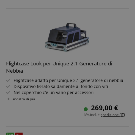
Semplice smontaggio del supporto del serbatoio se
CookieScriptConsent
CookieScript
necessario
.kirstein.it
Inclusa tanica da 5 L Look Solutions Regular-Fog
Flightcase Look per Unique 2.1 Generatore di
Nebbia
Google Privacy Policy
Flightcase adatto per Unique 2.1 generatore di nebbia
Dispositivo fissato saldamente al fondo con viti
sid
www.kirstein.it
Nel coperchio c'è un vano per accessori
Dimensioni (L x P x A): 52 x 30 x 34 cm
mostra di più
269,00 €
IVA.incl. +
spedizione (IT)