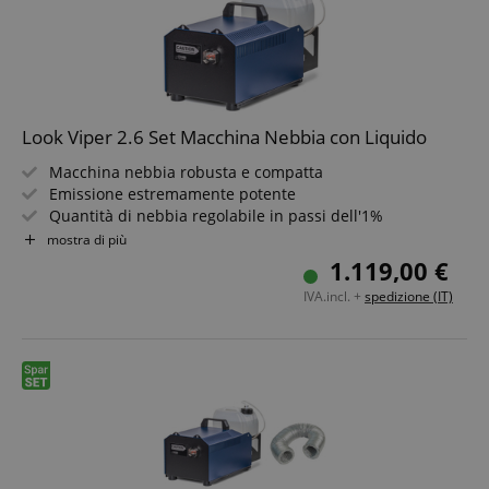
Look Viper 2.6 Set Macchina Nebbia con Liquido
Macchina nebbia robusta e compatta
Emissione estremamente potente
Quantità di nebbia regolabile in passi dell'1%
DMX di serie, funzionamento analogico e stand-alone
mostra di più
Impostazioni tramite tastiera a membrana con menu
1.119,00 €
semplice
IVA.incl. +
spedizione (IT)
Connessione per ventilatore fino a max 800 Watt
Incluso tanica Look Solutions da 5L Regular-Fog