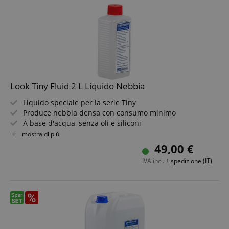
Look Tiny Fluid 2 L Liquido Nebbia
Liquido speciale per la serie Tiny
Produce nebbia densa con consumo minimo
A base d'acqua, senza oli e siliconi
Inodore, biodegradabile e vegano
mostra di più
In pratico tanica da 2 litri
49,00 €
IVA.incl. +
spedizione (IT)