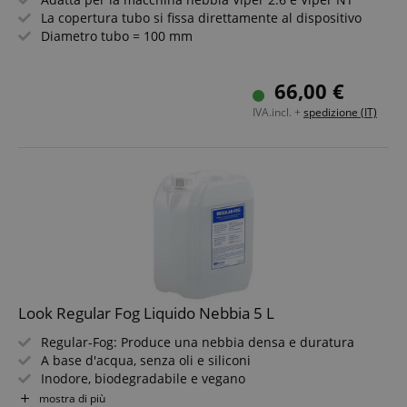
La copertura tubo si fissa direttamente al dispositivo
Diametro tubo = 100 mm
66,00 €
IVA.incl. +
spedizione (IT)
Look Regular Fog Liquido Nebbia 5 L
Regular-Fog: Produce una nebbia densa e duratura
A base d'acqua, senza oli e siliconi
Inodore, biodegradabile e vegano
In pratico tanica da 5 litri
mostra di più