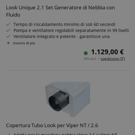
Look Unique 2.1 Set Generatore di Nebbia con
Fluido
Tempo di riscaldamento minimo di soli 60 secondi
Pompa e ventilatore regolabili separatamente in 99 livelli
Ventilatore integrato e potente - garantisce una
distribuzione rapida e omogenea della nebbia
mostra di più
nell'ambiente
1.129,00 €
DMX 512 di serie, funzionamento analogico (0 - 10 V) e
IVA.incl. +
spedizione (IT)
Stand-Alone
Sistema di Controllo della Densità della Nebbia (HDCS)
Incluso fluido Look 2L Unique
Copertura Tubo Look per Viper NT / 2.6
Adatta per la macchina nebbia Viper 2.6 e Viper NT