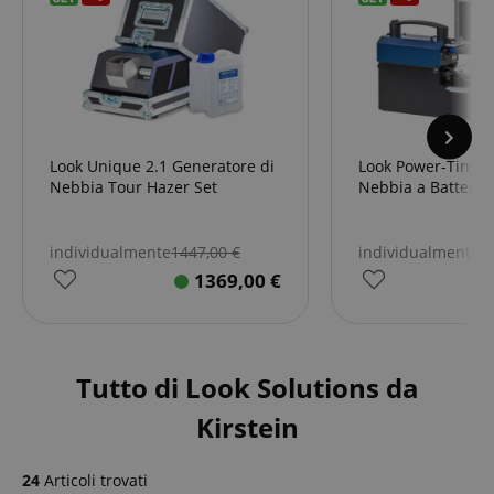
Look Unique 2.1 Generatore di
Look Power-Tiny 
Nebbia Tour Hazer Set
Nebbia a Batteria
individualmente
1447,00
€
individualmente
1
1369,00
€
Tutto di Look Solutions da
Kirstein
24
Articoli trovati