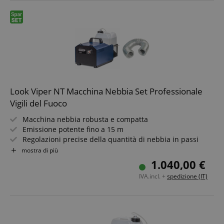
Look Viper NT Macchina Nebbia Set Professionale
Vigili del Fuoco
Macchina nebbia robusta e compatta
Emissione potente fino a 15 m
Regolazioni precise della quantità di nebbia in passi
dell?1% da 0 a 99%
mostra di più
DMX 512 di serie, funzionamento analogico (0 - 10 V) e
1.040,00 €
Stand-Alone
IVA.incl. +
spedizione (IT)
Impostazioni tramite display LED e timer interno
Set incluso con tanica Look Solutions 5L Regular-Fog,
tubo nebbia da 10m e bocchetta per tubo